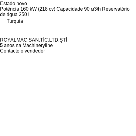
Estado
novo
Potência
160 kW (218 cv)
Capacidade
90 м3/h
Reservatório
de água
250 l
Turquia
ROYALMAC SAN.TİC.LTD.ŞTİ
5
anos na Machineryline
Contacte o vendedor