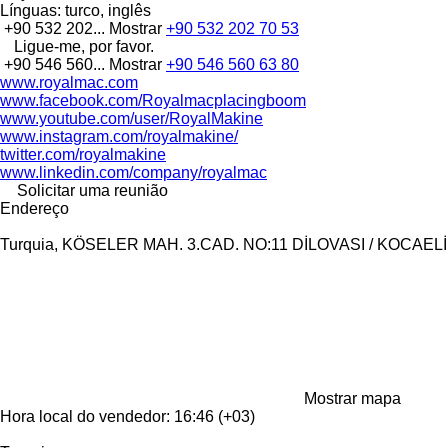
Línguas:
turco, inglês
+90 532 202...
Mostrar
+90 532 202 70 53
Ligue-me, por favor.
+90 546 560...
Mostrar
+90 546 560 63 80
www.royalmac.com
www.facebook.com/Royalmacplacingboom
www.youtube.com/user/RoyalMakine
www.instagram.com/royalmakine/
twitter.com/royalmakine
www.linkedin.com/company/royalmac
Solicitar uma reunião
Endereço
Turquia, KÖSELER MAH. 3.CAD. NO:11 DİLOVASI / KOCAELİ
Mostrar mapa
Hora local do vendedor: 16:46 (+03)