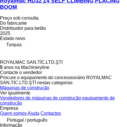
Royalmac HD32 Z4 SELF CLIMBING PLACING
BOOM
Preço sob consulta
Do fabricante
Distribuidor para betão
2025
Estado
novo
Turquia
ROYALMAC SAN.TİC.LTD.ŞTİ
5
anos na Machineryline
Contacte o vendedor
Procure o equipamento do concessionário ROYALMAC
SAN.TİC.LTD.ŞTİ nestas categorias
Máquinas de construção
Ver igualmente
Vendedores de máquinas de construção equipamento de
construção
Empresa
Quem somos
Ajuda
Contactos
Portugal / português
Informação