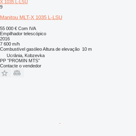
X 1035 L-LSU
9
Manitou MLT-X 1035 L-LSU
55 000 €
Com IVA
Empilhador telescópico
2016
7 600 m/h
Combustível
gasóleo
Altura de elevação
10 m
Ucrânia, Kobzevka
PP "PROMIN MTS"
Contacte o vendedor