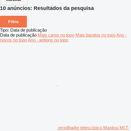
10 anúncios:
Resultados da pesquisa
Filtro
Tipo
:
Data de publicação
Data de publicação
Mais caros no topo
Mais baratos no topo
Ano -
novos no topo
Ano - antigos no topo
empilhador telescópico Manitou MLT-