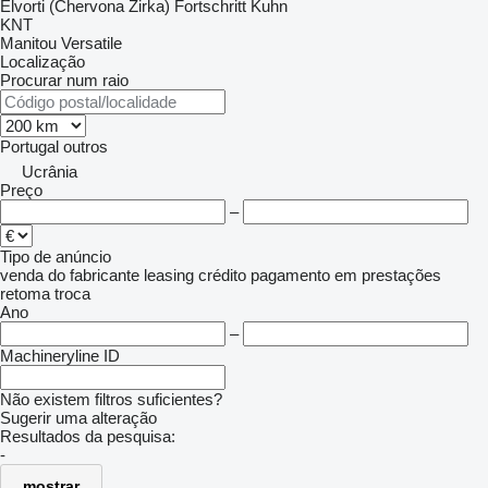
Elvorti (Chervona Zirka)
Fortschritt
Kuhn
KNT
Manitou
Versatile
Localização
Procurar num raio
Portugal
outros
Ucrânia
Preço
–
Tipo de anúncio
venda
do fabricante
leasing
crédito
pagamento em prestações
retoma
troca
Ano
–
Machineryline ID
Não existem filtros suficientes?
Sugerir uma alteração
Resultados da pesquisa:
-
mostrar