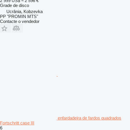
2 999 US$
≈ 2 596 €
Grade de disco
Ucrânia, Kobzevka
PP "PROMIN MTS"
Contacte o vendedor
enfardadeira de fardos quadrados
Fortschritt case III
6