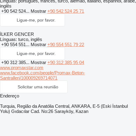
Línguas:
português, francês, turco, alemão, italiano, espanhol, árabe,
inglês
+90 542 524...
Mostrar
+90 542 524 25 71
Ligue-me, por favor.
İLKER GENCER
Línguas:
turco, inglês
+90 554 551...
Mostrar
+90 554 551 79 22
Ligue-me, por favor.
+90 312 385...
Mostrar
+90 312 385 95 04
www.promaxstar.com
www.facebook.com/people/Promax-Beton-
Santralleri/100009269714071
Solicitar uma reunião
Endereço
Turquia, Região da Anatólia Central, ANKARA, E-5 (Eski İstanbul
Yolu) Gıdacılar Cad. No:26 Sarayköy, Kazan