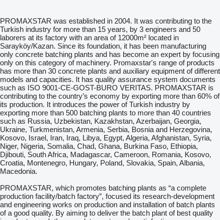
PROMAXSTAR was established in 2004. It was contributing to the
Turkish industry for more than 15 years, by 3 engineers and 50
laborers at its factory with an area of 12000m² located in
Sarayköy/Kazan. Since its foundation, it has been manufacturing
only concrete batching plants and has become an expert by focusing
only on this category of machinery. Promaxstar's range of products
has more than 30 concrete plants and auxiliary equipment of different
models and capacities. It has quality assurance system documents
such as ISO 9001-CE-GOST-BURO VERITAS. PROMAXSTAR is
contributing to the country’s economy by exporting more than 60% of
its production. It introduces the power of Turkish industry by
exporting more than 500 batching plants to more than 40 countries
such as Russia, Uzbekistan, Kazakhstan, Azerbaijan, Georgia,
Ukraine, Turkmenistan, Armenia, Serbia, Bosnia and Herzegovina,
Kosovo, Israel, Iran, Iraq, Libya, Egypt, Algeria, Afghanistan, Syria,
Niger, Nigeria, Somalia, Chad, Ghana, Burkina Faso, Ethiopia,
Djibouti, South Africa, Madagascar, Cameroon, Romania, Kosovo,
Croatia, Montenegro, Hungary, Poland, Slovakia, Spain, Albania,
Macedonia.
PROMAXSTAR, which promotes batching plants as “a complete
production facility/batch factory”, focused its research-development
and engineering works on production and installation of batch plants
of a good quality. By aiming to deliver the batch plant of best quality