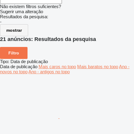
Não existem filtros suficientes?
Sugerir uma alteração
Resultados da pesquisa:
-
mostrar
21 anúncios:
Resultados da pesquisa
Filtro
Tipo
:
Data de publicação
Data de publicação
Mais caros no topo
Mais baratos no topo
Ano -
novos no topo
Ano - antigos no topo