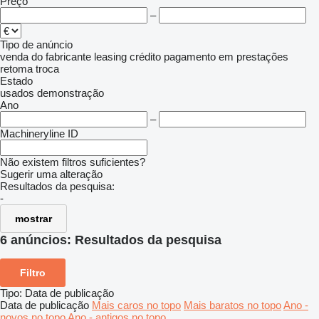
Preço
–
Tipo de anúncio
venda
do fabricante
leasing
crédito
pagamento em prestações
retoma
troca
Estado
usados
demonstração
Ano
–
Machineryline ID
Não existem filtros suficientes?
Sugerir uma alteração
Resultados da pesquisa:
-
mostrar
6 anúncios:
Resultados da pesquisa
Filtro
Tipo
:
Data de publicação
Data de publicação
Mais caros no topo
Mais baratos no topo
Ano -
novos no topo
Ano - antigos no topo