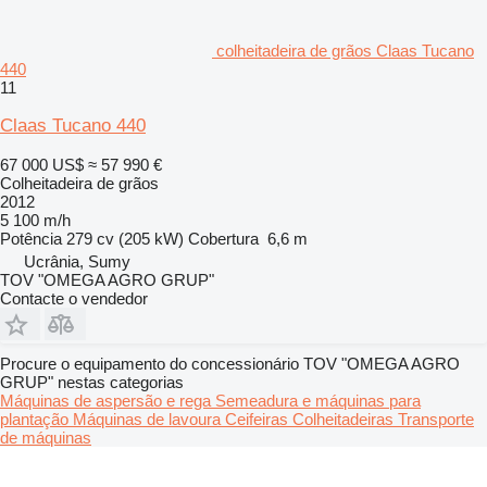
colheitadeira de grãos Claas Tucano
440
11
Claas Tucano 440
67 000 US$
≈ 57 990 €
Colheitadeira de grãos
2012
5 100 m/h
Potência
279 cv (205 kW)
Cobertura
6,6 m
Ucrânia, Sumy
TOV "OMEGA AGRO GRUP"
Contacte o vendedor
Procure o equipamento do concessionário TOV "OMEGA AGRO
GRUP" nestas categorias
Máquinas de aspersão e rega
Semeadura e máquinas para
plantação
Máquinas de lavoura
Ceifeiras
Colheitadeiras
Transporte
de máquinas