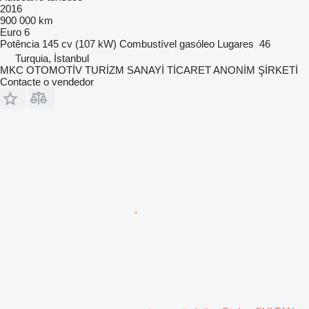
2016
900 000 km
Euro 6
Potência
145 cv (107 kW)
Combustível
gasóleo
Lugares
46
Turquia, İstanbul
MKC OTOMOTİV TURİZM SANAYİ TİCARET ANONİM ŞİRKETİ
Contacte o vendedor