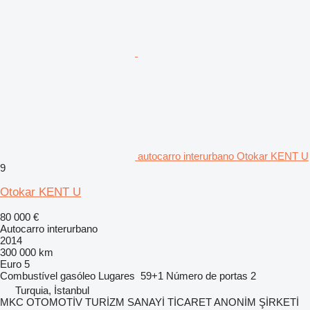
autocarro interurbano Otokar KENT U
9
Otokar KENT U
80 000 €
Autocarro interurbano
2014
300 000 km
Euro 5
Combustível
gasóleo
Lugares
59+1
Número de portas
2
Turquia, İstanbul
MKC OTOMOTİV TURİZM SANAYİ TİCARET ANONİM ŞİRKETİ