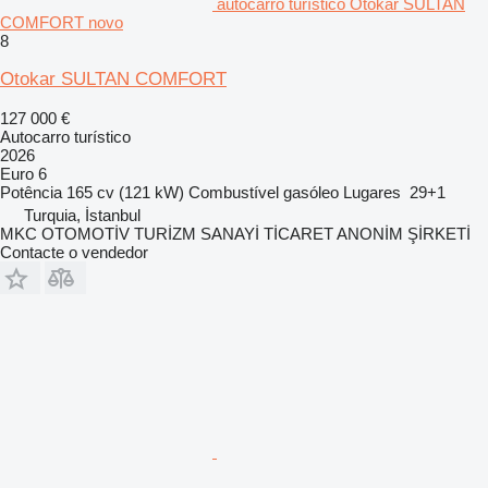
autocarro turístico Otokar SULTAN
COMFORT novo
8
Otokar SULTAN COMFORT
127 000 €
Autocarro turístico
2026
Euro 6
Potência
165 cv (121 kW)
Combustível
gasóleo
Lugares
29+1
Turquia, İstanbul
MKC OTOMOTİV TURİZM SANAYİ TİCARET ANONİM ŞİRKETİ
Contacte o vendedor