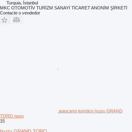
Turquia, İstanbul
MKC OTOMOTİV TURİZM SANAYİ TİCARET ANONİM ŞİRKETİ
Contacte o vendedor
autocarro turístico Isuzu GRAND
TORO novo
15
Isuzu GRAND TORO