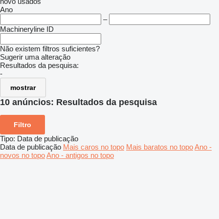
novo
usados
Ano
–
Machineryline ID
Não existem filtros suficientes?
Sugerir uma alteração
Resultados da pesquisa:
-
mostrar
10 anúncios:
Resultados da pesquisa
Filtro
Tipo
:
Data de publicação
Data de publicação
Mais caros no topo
Mais baratos no topo
Ano -
novos no topo
Ano - antigos no topo