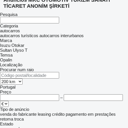
Anúncios MKC OTOMOTİV TURİZM SANAYİ
TİCARET ANONİM ŞİRKETİ
Pesquisa
Categoria
autocarros
autocarros turísticos
autocarros interurbanos
Marca
Isuzu
Otokar
Sultan
Ulyso T
Temsa
Opalin
Localização
Procurar num raio
Portugal
Preço
–
Tipo de anúncio
venda
do fabricante
leasing
crédito
pagamento em prestações
retoma
troca
Estado