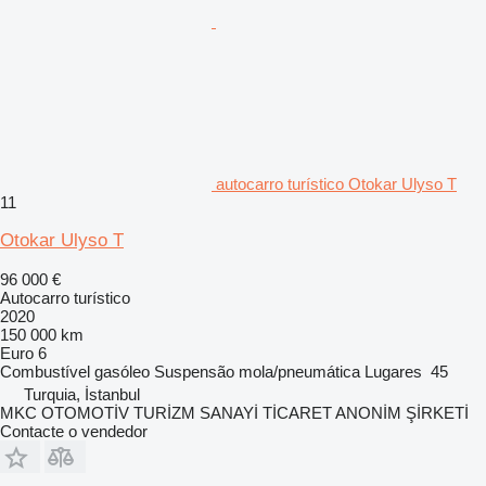
autocarro turístico Otokar Ulyso T
11
Otokar Ulyso T
96 000 €
Autocarro turístico
2020
150 000 km
Euro 6
Combustível
gasóleo
Suspensão
mola/pneumática
Lugares
45
Turquia, İstanbul
MKC OTOMOTİV TURİZM SANAYİ TİCARET ANONİM ŞİRKETİ
Contacte o vendedor