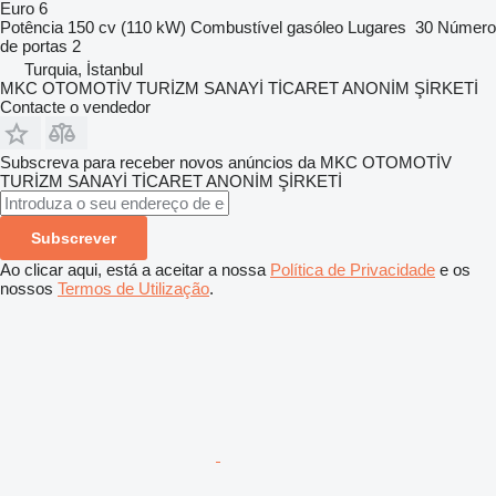
Euro 6
Potência
150 cv (110 kW)
Combustível
gasóleo
Lugares
30
Número
de portas
2
Turquia, İstanbul
MKC OTOMOTİV TURİZM SANAYİ TİCARET ANONİM ŞİRKETİ
Contacte o vendedor
Subscreva para receber novos anúncios da MKC OTOMOTİV
TURİZM SANAYİ TİCARET ANONİM ŞİRKETİ
Subscrever
Ao clicar aqui, está a aceitar a nossa
Política de Privacidade
e os
nossos
Termos de Utilização
.