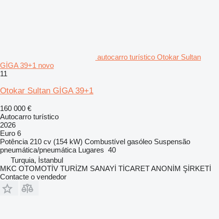
autocarro turístico Otokar Sultan
GİGA 39+1 novo
11
Otokar Sultan GİGA 39+1
160 000 €
Autocarro turístico
2026
Euro 6
Potência
210 cv (154 kW)
Combustível
gasóleo
Suspensão
pneumática/pneumática
Lugares
40
Turquia, İstanbul
MKC OTOMOTİV TURİZM SANAYİ TİCARET ANONİM ŞİRKETİ
Contacte o vendedor