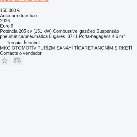
150 000 €
Autocarro turístico
2026
Euro 6
Potência
205 cv (151 kW)
Combustível
gasóleo
Suspensão
pneumática/pneumática
Lugares
37+1
Porta-bagagens
4,6 m³
Turquia, İstanbul
MKC OTOMOTİV TURİZM SANAYİ TİCARET ANONİM ŞİRKETİ
Contacte o vendedor