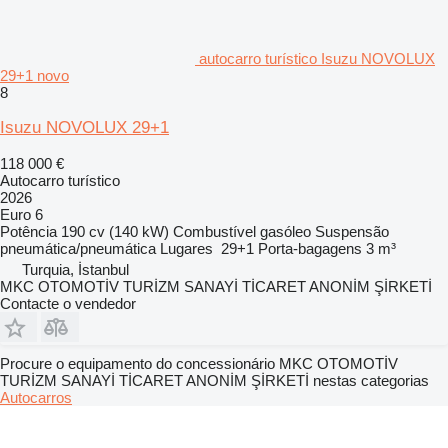
autocarro turístico Isuzu NOVOLUX
29+1 novo
8
Isuzu NOVOLUX 29+1
118 000 €
Autocarro turístico
2026
Euro 6
Potência
190 cv (140 kW)
Combustível
gasóleo
Suspensão
pneumática/pneumática
Lugares
29+1
Porta-bagagens
3 m³
Turquia, İstanbul
MKC OTOMOTİV TURİZM SANAYİ TİCARET ANONİM ŞİRKETİ
Contacte o vendedor
Procure o equipamento do concessionário MKC OTOMOTİV
TURİZM SANAYİ TİCARET ANONİM ŞİRKETİ nestas categorias
Autocarros