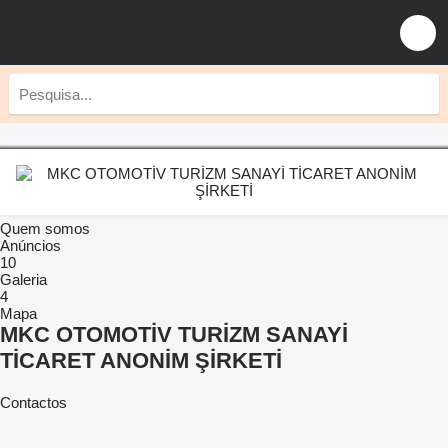
Quem somos
Anúncios
10
Galeria
4
Mapa
MKC OTOMOTİV TURİZM SANAYİ
TİCARET ANONİM ŞİRKETİ
Contactos