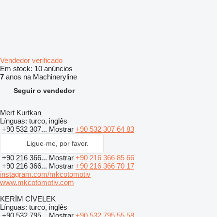
Vendedor verificado
Em stock:
10 anúncios
7
anos na Machineryline
Seguir o vendedor
Mert Kurtkan
Línguas:
turco, inglês
+90 532 307...
Mostrar
+90 532 307 64 83
Ligue-me, por favor.
+90 216 366...
Mostrar
+90 216 366 85 66
+90 216 366...
Mostrar
+90 216 366 70 17
instagram.com/mkcotomotiv
www.mkcotomotiv.com
KERİM CİVELEK
Línguas:
turco, inglês
+90 532 795...
Mostrar
+90 532 795 55 58