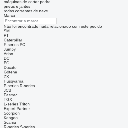
máquinas de cortar pedra
pneus e jantes
rodas
correntes de neve
Marca
Não foi encontrado nada relacionado com este pedido
SM
PT
Caterpillar
F-series
PC
Jumpy
Arion
DC
EC
Ducato
Götene
ZX
Husqvarna
P-series
R-series
JCB
Fastrac
TGX
L-series
Triton
Expert
Partner
Scorpion
Kangoo
Scania
R-series
S-series