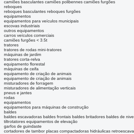
camiões basculantes
camiões polibennes
camiões furgões
reboques
reboques basculantes
reboques furgões
equipamentos
equipamentos para veículos municipais
escovas industriais
outros equipamentos
carros
veículos comerciais
camiões furgões < 3.5t
tratores
tratores de rodas
mini-tratores
máquinas de jardim
tratores corta-relva
equipamento florestal
máquinas de ceifa
equipamento de criação de animais
equipamento de criação de animais
misturadores de forragem
misturadores de alimentação verticais
pneus e jantes
rodas
equipamentos
equipamentos para máquinas de construção
baldes
baldes escavadoras
baldes frontais
baldes britadores
baldes de niv
tiltrotatores
equipamentos de elevação
garfos de guindaste
cortadores de tambor
placas compactadoras hidráulicas
retroescava