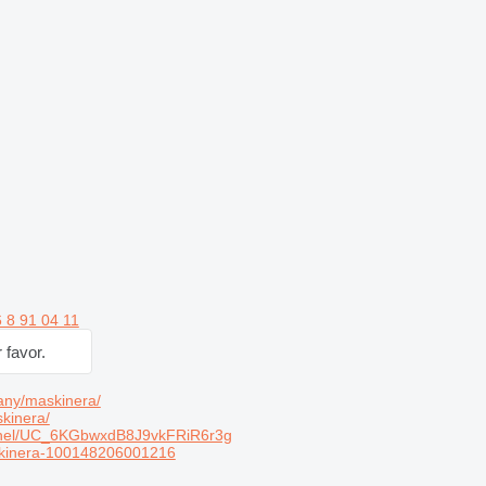
 8 91 04 11
 favor.
any/maskinera/
kinera/
nel/UC_6KGbwxdB8J9vkFRiR6r3g
kinera-100148206001216