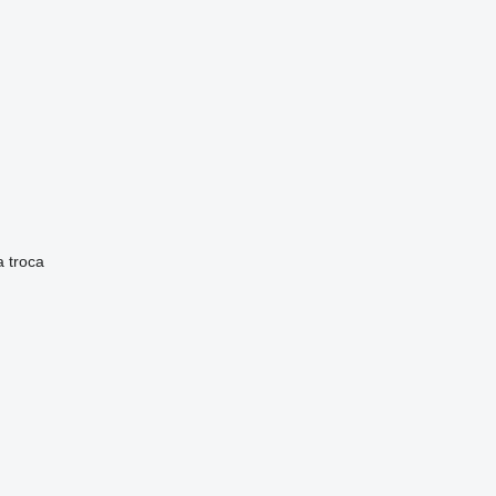
a
troca