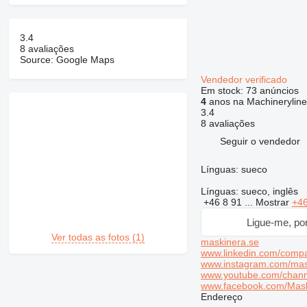
3.4
8 avaliações
Source: Google Maps
Vendedor verificado
Em stock:
73 anúncios
4
anos na Machineryline
3.4
8 avaliações
Seguir o vendedor
Línguas:
sueco
Línguas:
sueco, inglês
+46 8 91 ...
Mostrar
+46
Ligue-me, por
Ver todas as fotos (1)
maskinera.se
www.linkedin.com/comp
www.instagram.com/mas
www.youtube.com/chan
www.facebook.com/Mas
Endereço