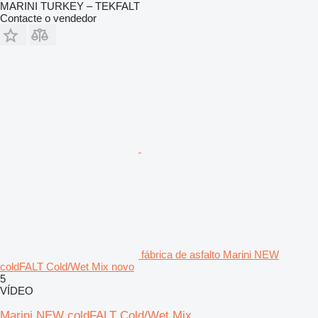
MARINI TURKEY – TEKFALT
Contacte o vendedor
fábrica de asfalto Marini NEW
coldFALT Cold/Wet Mix novo
5
VÍDEO
Marini NEW coldFALT Cold/Wet Mix