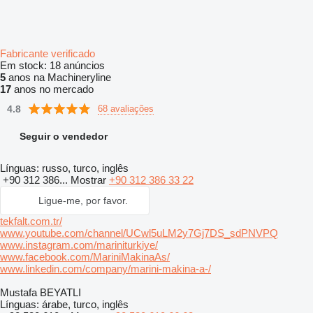
Fabricante verificado
Em stock:
18 anúncios
5
anos na Machineryline
17
anos no mercado
4.8
68 avaliações
Seguir o vendedor
Línguas:
russo, turco, inglês
+90 312 386...
Mostrar
+90 312 386 33 22
Ligue-me, por favor.
tekfalt.com.tr/
www.youtube.com/channel/UCwl5uLM2y7Gj7DS_sdPNVPQ
www.instagram.com/mariniturkiye/
www.facebook.com/MariniMakinaAs/
www.linkedin.com/company/marini-makina-a-/
Mustafa BEYATLI
Línguas:
árabe, turco, inglês