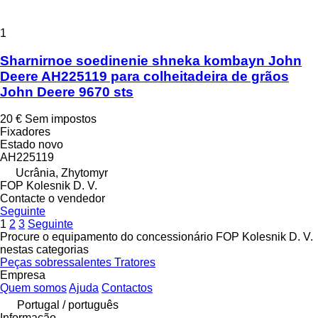
1
Sharnirnoe soedinenie shneka kombayn John
Deere AH225119 para colheitadeira de grãos
John Deere 9670 sts
20 €
Sem impostos
Fixadores
Estado
novo
AH225119
Ucrânia, Zhytomyr
FOP Kolesnik D. V.
Contacte o vendedor
Seguinte
1
2
3
Seguinte
Procure o equipamento do concessionário FOP Kolesnik D. V.
nestas categorias
Peças sobressalentes
Tratores
Empresa
Quem somos
Ajuda
Contactos
Portugal / português
Informação