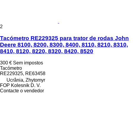
2
Tacómetro RE229325 para trator de rodas John
Deere 8100, 8200, 8300, 8400, 8110, 8210, 8310,
8410, 8120, 8220, 8320, 8420, 8520
300 €
Sem impostos
Tacómetro
RE229325, RE63458
Ucrânia, Zhytomyr
FOP Kolesnik D. V.
Contacte o vendedor