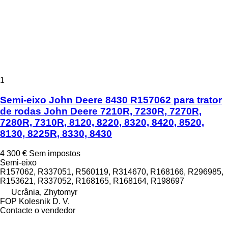
1
Semi-eixo John Deere 8430 R157062 para trator
de rodas John Deere 7210R, 7230R, 7270R,
7280R, 7310R, 8120, 8220, 8320, 8420, 8520,
8130, 8225R, 8330, 8430
4 300 €
Sem impostos
Semi-eixo
R157062, R337051, R560119, R314670, R168166, R296985,
R153621, R337052, R168165, R168164, R198697
Ucrânia, Zhytomyr
FOP Kolesnik D. V.
Contacte o vendedor