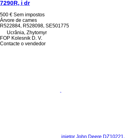
7290R, i dr
500 €
Sem impostos
Árvore de cames
R522884, R528098, SE501775
Ucrânia, Zhytomyr
FOP Kolesnik D. V.
Contacte o vendedor
injetor John Deere DZ10221,