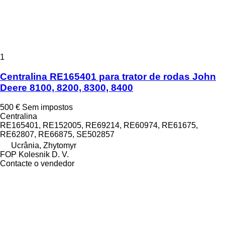
1
Centralina RE165401 para trator de rodas John
Deere 8100, 8200, 8300, 8400
500 €
Sem impostos
Centralina
RE165401, RE152005, RE69214, RE60974, RE61675,
RE62807, RE66875, SE502857
Ucrânia, Zhytomyr
FOP Kolesnik D. V.
Contacte o vendedor