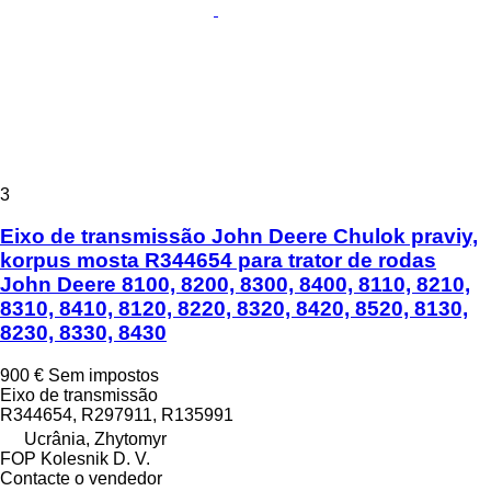
3
Eixo de transmissão John Deere Chulok praviy,
korpus mosta R344654 para trator de rodas
John Deere 8100, 8200, 8300, 8400, 8110, 8210,
8310, 8410, 8120, 8220, 8320, 8420, 8520, 8130,
8230, 8330, 8430
900 €
Sem impostos
Eixo de transmissão
R344654, R297911, R135991
Ucrânia, Zhytomyr
FOP Kolesnik D. V.
Contacte o vendedor