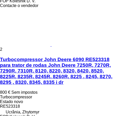
FOP Kolesnik D. V.
Contacte o vendedor
2
Turbocompressor John Deere 6090 RE523318
para trator de rodas John Deere 7250R, 7270R,
7290R, 7310R, 8120, 8220, 8320, 8420, 8520,
8225R, 8235R, 8245R, 8260R, 8225 , 8245, 8270,
8295 , 8320, 8345, 8335 i dr
800 €
Sem impostos
Turbocompressor
Estado
novo
RE523318
Ucrânia, Zhytomyr