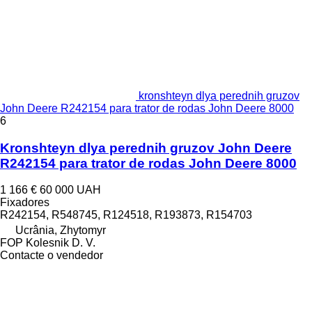
kronshteyn dlya perednih gruzov
John Deere R242154 para trator de rodas John Deere 8000
6
Kronshteyn dlya perednih gruzov John Deere
R242154 para trator de rodas John Deere 8000
1 166 €
60 000 UAH
Fixadores
R242154, R548745, R124518, R193873, R154703
Ucrânia, Zhytomyr
FOP Kolesnik D. V.
Contacte o vendedor