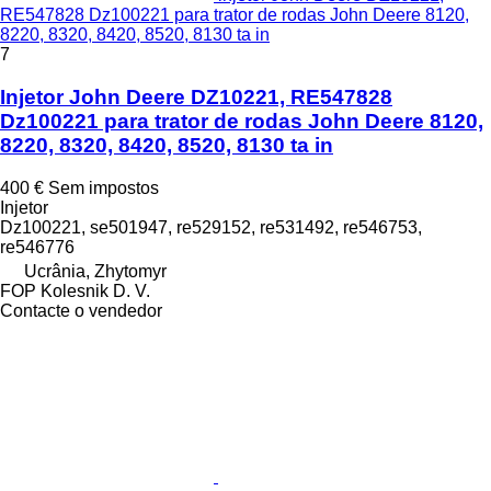
RE547828 Dz100221 para trator de rodas John Deere 8120,
8220, 8320, 8420, 8520, 8130 ta in
7
Injetor John Deere DZ10221, RE547828
Dz100221 para trator de rodas John Deere 8120,
8220, 8320, 8420, 8520, 8130 ta in
400 €
Sem impostos
Injetor
Dz100221, se501947, re529152, re531492, re546753,
re546776
Ucrânia, Zhytomyr
FOP Kolesnik D. V.
Contacte o vendedor