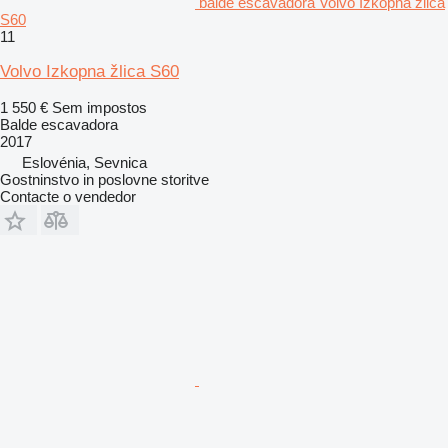
balde escavadora Volvo Izkopna žlica
S60
11
Volvo Izkopna žlica S60
1 550 €
Sem impostos
Balde escavadora
2017
Eslovénia, Sevnica
Gostninstvo in poslovne storitve
Contacte o vendedor