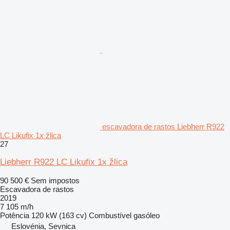
escavadora de rastos Liebherr R922
LC Likufix 1x žlica
27
Liebherr R922 LC Likufix 1x žlica
90 500 €
Sem impostos
Escavadora de rastos
2019
7 105 m/h
Potência
120 kW (163 cv)
Combustível
gasóleo
Eslovénia, Sevnica