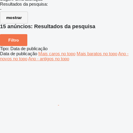
Resultados da pesquisa:
-
mostrar
15 anúncios:
Resultados da pesquisa
Filtro
Tipo
:
Data de publicação
Data de publicação
Mais caros no topo
Mais baratos no topo
Ano -
novos no topo
Ano - antigos no topo