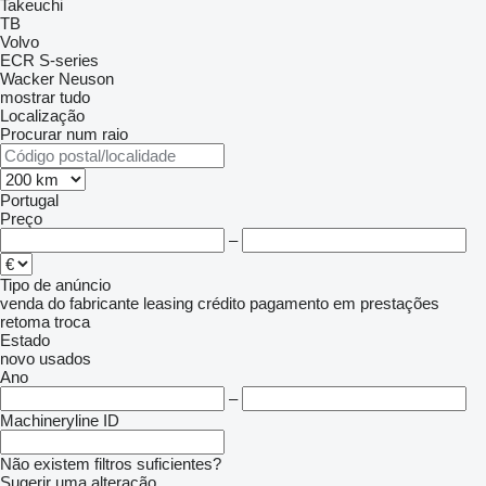
Takeuchi
TB
Volvo
ECR
S-series
Wacker Neuson
mostrar tudo
Localização
Procurar num raio
Portugal
Preço
–
Tipo de anúncio
venda
do fabricante
leasing
crédito
pagamento em prestações
retoma
troca
Estado
novo
usados
Ano
–
Machineryline ID
Não existem filtros suficientes?
Sugerir uma alteração