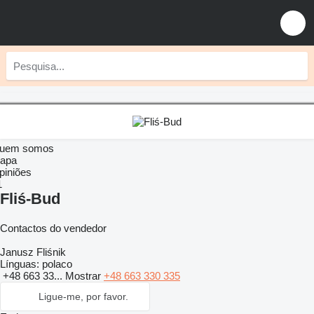
uem somos
apa
piniões
1
Fliś-Bud
Contactos do vendedor
Janusz Fliśnik
Línguas:
polaco
+48 663 33...
Mostrar
+48 663 330 335
Ligue-me, por favor.