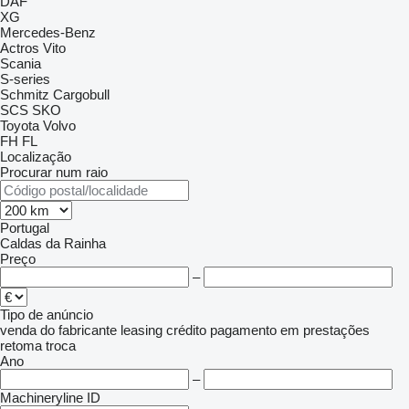
DAF
XG
Mercedes-Benz
Actros
Vito
Scania
S-series
Schmitz Cargobull
SCS
SKO
Toyota
Volvo
FH
FL
Localização
Procurar num raio
Portugal
Caldas da Rainha
Preço
–
Tipo de anúncio
venda
do fabricante
leasing
crédito
pagamento em prestações
retoma
troca
Ano
–
Machineryline ID