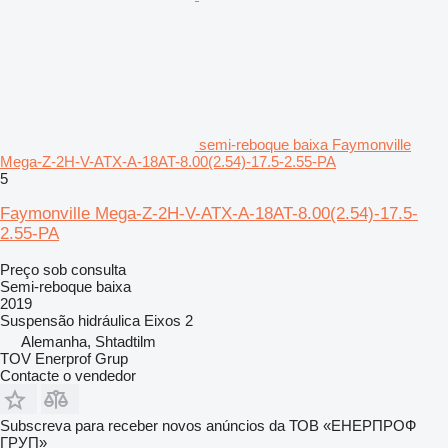
semi-reboque baixa Faymonville
Mega-Z-2H-V-ATX-A-18AT-8.00(2.54)-17.5-2.55-PA
5
Faymonville Mega-Z-2H-V-ATX-A-18AT-8.00(2.54)-17.5-
2.55-PA
Preço sob consulta
Semi-reboque baixa
2019
Suspensão
hidráulica
Eixos
2
Alemanha, Shtadtilm
TOV Enerprof Grup
Contacte o vendedor
Subscreva para receber novos anúncios da ТОВ «ЕНЕРПРОФ
ГРУП»