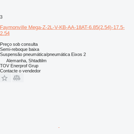
3
Faymonville Mega-Z-2L-V-KB-AA-18AT-6.85(2.54)-17.5-
2.54
Preço sob consulta
Semi-reboque baixa
Suspensão
pneumática/pneumática
Eixos
2
Alemanha, Shtadtilm
TOV Enerprof Grup
Contacte o vendedor