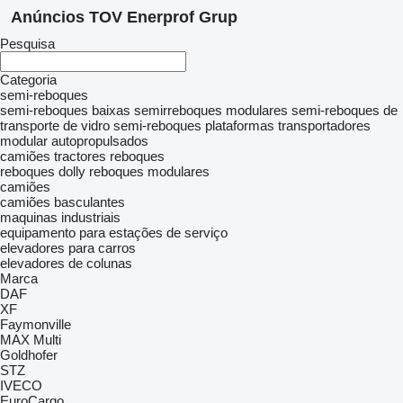
Anúncios TOV Enerprof Grup
Pesquisa
Categoria
semi-reboques
semi-reboques baixas
semirreboques modulares
semi-reboques de
transporte de vidro
semi-reboques plataformas
transportadores
modular autopropulsados
camiões tractores
reboques
reboques dolly
reboques modulares
camiões
camiões basculantes
maquinas industriais
equipamento para estações de serviço
elevadores para carros
elevadores de colunas
Marca
DAF
XF
Faymonville
MAX
Multi
Goldhofer
STZ
IVECO
EuroCargo