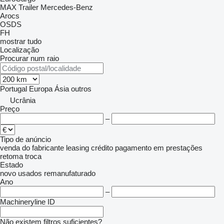
MAX Trailer
Mercedes-Benz
Arocs
OSDS
FH
mostrar tudo
Localização
Procurar num raio
Portugal
Europa
Ásia
outros
Ucrânia
Preço
–
Tipo de anúncio
venda
do fabricante
leasing
crédito
pagamento em prestações
retoma
troca
Estado
novo
usados
remanufaturado
Ano
–
Machineryline ID
Não existem filtros suficientes?