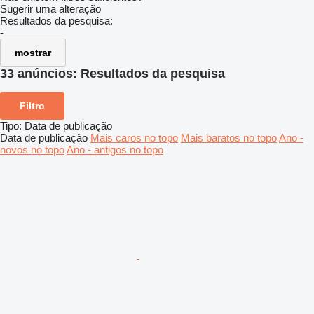
Sugerir uma alteração
Resultados da pesquisa:
-
mostrar
33 anúncios:
Resultados da pesquisa
Filtro
Tipo
:
Data de publicação
Data de publicação
Mais caros no topo
Mais baratos no topo
Ano -
novos no topo
Ano - antigos no topo