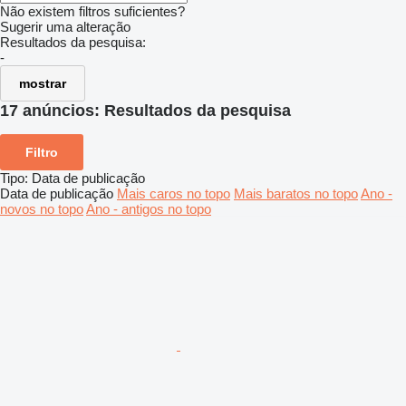
Não existem filtros suficientes?
Sugerir uma alteração
Resultados da pesquisa:
-
mostrar
17 anúncios:
Resultados da pesquisa
Filtro
Tipo
:
Data de publicação
Data de publicação
Mais caros no topo
Mais baratos no topo
Ano -
novos no topo
Ano - antigos no topo