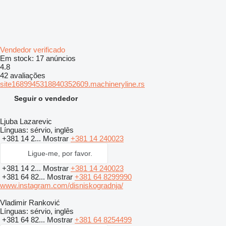
Vendedor verificado
Em stock:
17 anúncios
4.8
42 avaliações
site1689945318840352609.machineryline.rs
Seguir o vendedor
Ljuba Lazarevic
Línguas:
sérvio, inglês
+381 14 2...
Mostrar
+381 14 240023
Ligue-me, por favor.
+381 14 2...
Mostrar
+381 14 240023
+381 64 82...
Mostrar
+381 64 8299990
www.instagram.com/disniskogradnja/
Vladimir Ranković
Línguas:
sérvio, inglês
+381 64 82...
Mostrar
+381 64 8254499