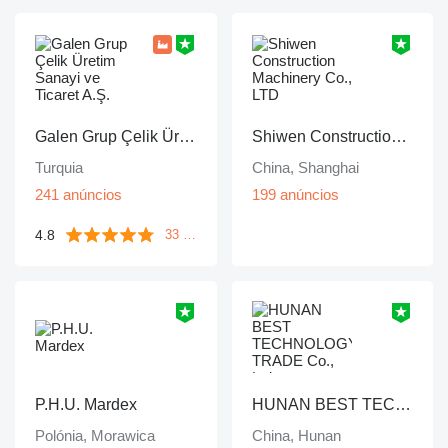
Galen Grup Çelik Üretim Sanayi ve Ticaret A.Ş.
Shiwen Construction Machinery Co., LTD
Turquia
China, Shanghai
241 anúncios
199 anúncios
4.8
33 avaliações
P.H.U. Mardex
HUNAN BEST TECHNOLOGY TRADE Co., Ltd
Polónia, Morawica
China, Hunan