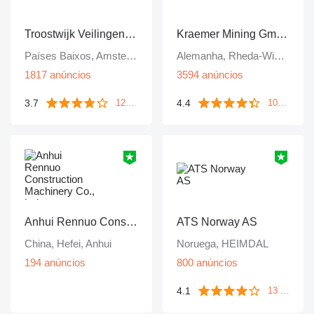
Troostwijk Veilingen B.V.
Kraemer Mining GmbH
Países Baixos, Amsterdam
Alemanha, Rheda-Wiedenbrück
1817 anúncios
3594 anúncios
3.7
4.4
1249 avaliações
106 avaliações
Anhui Rennuo Construction Machinery Co., Ltd
ATS Norway AS
China, Hefei, Anhui
Noruega, HEIMDAL
194 anúncios
800 anúncios
4.1
13 avaliações