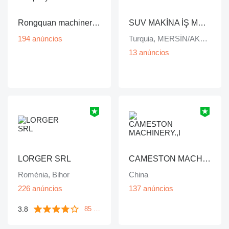
Rongquan machinery company
SUV MAKİNA İŞ MAKİNA
194 anúncios
Turquia, MERSİN/AKDENİZ
13 anúncios
LORGER SRL
CAMESTON MACHINERY.,LTD
Roménia, Bihor
China
226 anúncios
137 anúncios
3.8
85 avaliações