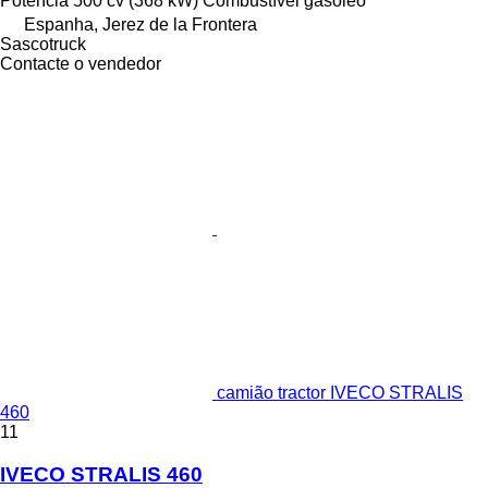
Potência
500 cv (368 kW)
Combustível
gasóleo
Espanha, Jerez de la Frontera
Sascotruck
Contacte o vendedor
camião tractor IVECO STRALIS
460
11
IVECO STRALIS 460