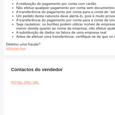
A realização do pagamento por conta com cartão
Não efetue qualquer pagamento por conta sem documentos q
A transferência do pagamento por conta para a conta do “ad
Um pedido desta natureza deve alertá-lo, pois é muito prov
A transferência do pagamento por conta para a conta de
Seja cauteloso, os burlões podem utilizar nomes de empresa
menor dúvida quanto ao nome da empresa, não efetue qualq
A substituição de dados na fatura de uma empresa real
Antes de efetuar uma transferência, certifique-se de que o
Detetou uma fraude?
Informe-nos
Contactos do vendedor
ROYAL DRU SRL