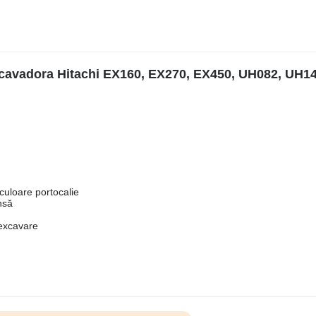
cavadora Hitachi EX160, EX270, EX450, UH082, UH14
 culoare portocalie
nsă
 excavare