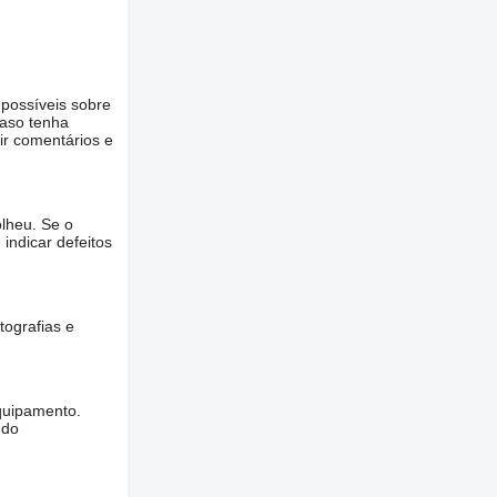
 possíveis sobre
Caso tenha
ir comentários e
lheu. Se o
 indicar defeitos
tografias e
quipamento.
ndo