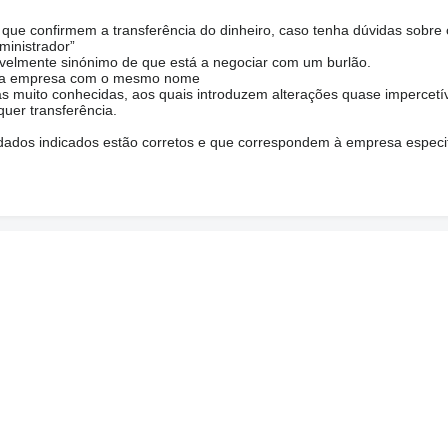
ue confirmem a transferência do dinheiro, caso tenha dúvidas sobre 
ministrador”
avelmente sinónimo de que está a negociar com um burlão.
 uma empresa com o mesmo nome
s muito conhecidas, aos quais introduzem alterações quase impercetíve
uer transferência.
s dados indicados estão corretos e que correspondem à empresa especi