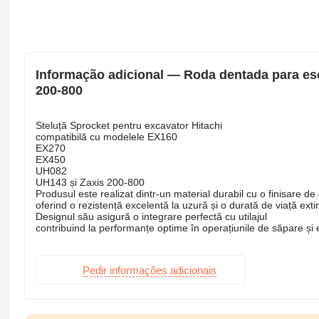
Informação adicional — Roda dentada para es
200-800
Steluță Sprocket pentru excavator Hitachi
compatibilă cu modelele EX160
EX270
EX450
UH082
UH143 și Zaxis 200-800
Produsul este realizat dintr-un material durabil cu o finisare de
oferind o rezistență excelentă la uzură și o durată de viață exti
Designul său asigură o integrare perfectă cu utilajul
contribuind la performanțe optime în operațiunile de săpare și
Pedir informações adicionais