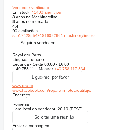
Vendedor verificado
Em stock:
41408 anúncios
3
anos na Machineryline
8
anos no mercado
4.4
90 avaliações
site1742985491916922861.machineryline.ro
Seguir o vendedor
Royal dru Parts
Línguas:
romeno
Segunda - Sexta
08:00 - 16:00
+40 758 11...
Mostrar
+40 758 117 334
Ligue-me, por favor.
www.dru.ro
www.facebook.com/reparatiimotoareutilaje/
Endereço
Roménia
Hora local do vendedor: 20:19 (EEST)
Solicitar uma reunião
Enviar a mensagem