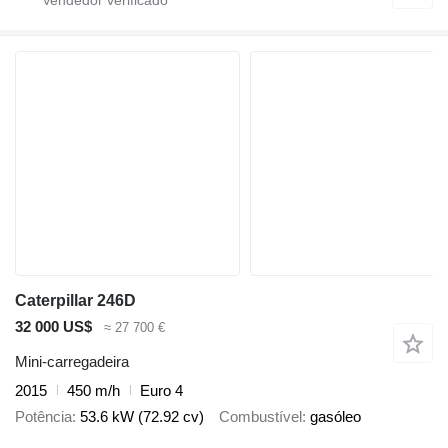
Caterpillar 246D
32 000 US$
≈ 27 700 €
Mini-carregadeira
2015
450 m/h
Euro 4
Potência
53.6 kW (72.92 cv)
Combustível
gasóleo