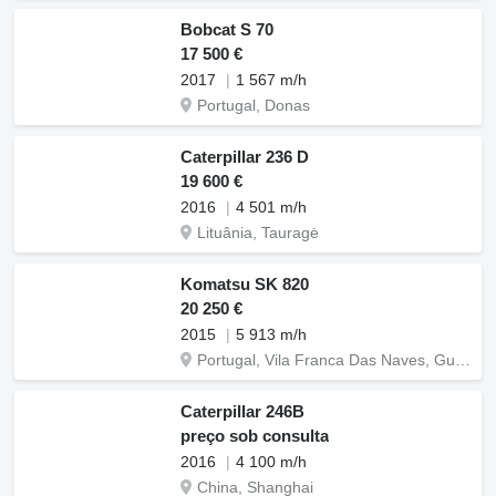
Bobcat S 70
17 500 €
2017
1 567 m/h
Portugal, Donas
Caterpillar 236 D
19 600 €
2016
4 501 m/h
Lituânia, Tauragė
Komatsu SK 820
20 250 €
2015
5 913 m/h
Portugal, Vila Franca Das Naves, Guarda
Caterpillar 246B
preço sob consulta
2016
4 100 m/h
China, Shanghai