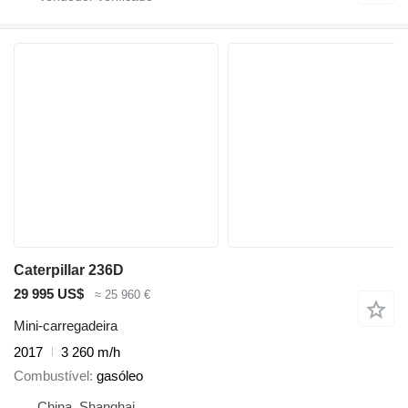
Caterpillar 236D
29 995 US$
≈ 25 960 €
Mini-carregadeira
2017
3 260 m/h
Combustível
gasóleo
China, Shanghai