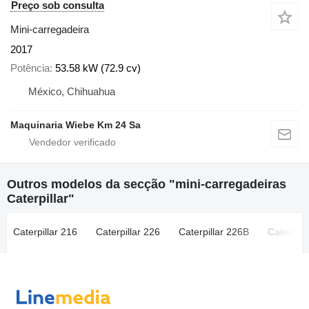
Preço sob consulta
Mini-carregadeira
2017
Potência
53.58 kW (72.9 cv)
México, Chihuahua
Maquinaria Wiebe Km 24 Sa
Outros modelos da secção "mini-carregadeiras
Caterpillar"
Caterpillar 216
Caterpillar 226
Caterpillar 226B
Caterpill