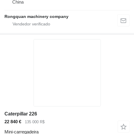
China
Rongquan machinery company
Caterpillar 226
22 840 €
135 000 R$
Mini-carregadeira