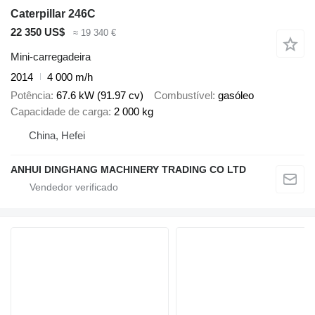
Caterpillar 246C
22 350 US$
≈ 19 340 €
Mini-carregadeira
2014
4 000 m/h
Potência
67.6 kW (91.97 cv)
Combustível
gasóleo
Capacidade de carga
2 000 kg
China, Hefei
ANHUI DINGHANG MACHINERY TRADING CO LTD