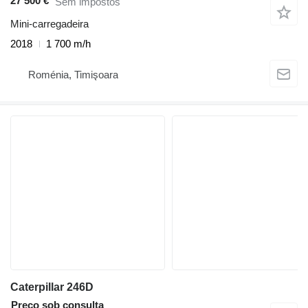
27 500 €
Sem impostos
Mini-carregadeira
2018
1 700 m/h
Roménia, Timişoara
Caterpillar 246D
Preço sob consulta