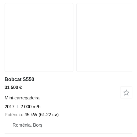
Bobcat S550
31 500 €
Mini-carregadeira
2017
2 000 m/h
Potência
45 kW (61.22 cv)
Roménia, Borș