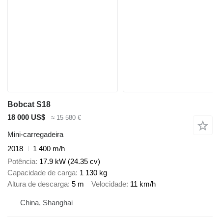
Bobcat S18
18 000 US$
≈ 15 580 €
Mini-carregadeira
2018
1 400 m/h
Potência
17.9 kW (24.35 cv)
Capacidade de carga
1 130 kg
Altura de descarga
5 m
Velocidade
11 km/h
China, Shanghai