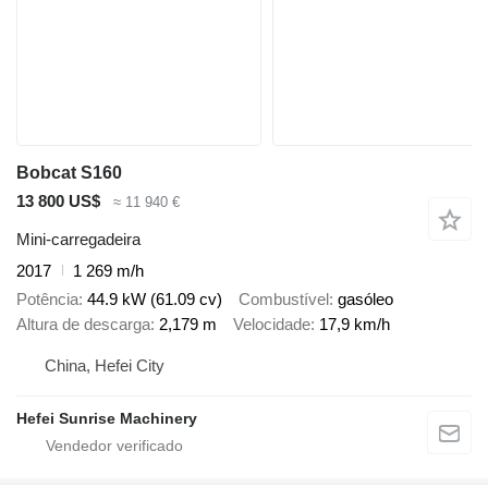
Bobcat S160
13 800 US$
≈ 11 940 €
Mini-carregadeira
2017
1 269 m/h
Potência
44.9 kW (61.09 cv)
Combustível
gasóleo
Altura de descarga
2,179 m
Velocidade
17,9 km/h
China, Hefei City
Hefei Sunrise Machinery