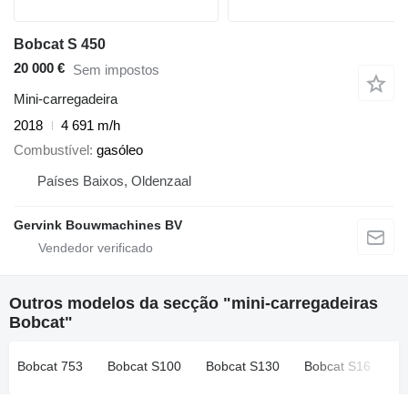
Bobcat S 450
20 000 €
Sem impostos
Mini-carregadeira
2018
4 691 m/h
Combustível
gasóleo
Países Baixos, Oldenzaal
Gervink Bouwmachines BV
Outros modelos da secção "mini-carregadeiras
Bobcat"
Bobcat 753
Bobcat S100
Bobcat S130
Bobcat S16
B