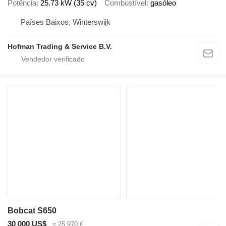
Potência
25.73 kW (35 cv)
Combustível
gasóleo
Países Baixos, Winterswijk
Hofman Trading & Service B.V.
Bobcat S650
30 000 US$
≈ 25 970 €