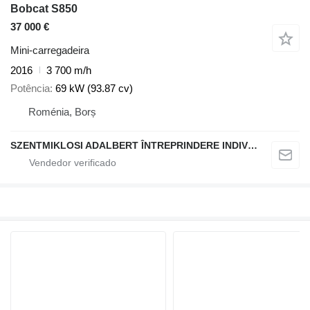
Bobcat S850
37 000 €
Mini-carregadeira
2016
3 700 m/h
Potência
69 kW (93.87 cv)
Roménia, Borș
SZENTMIKLOSI ADALBERT ÎNTREPRINDERE INDIVIDUALĂ