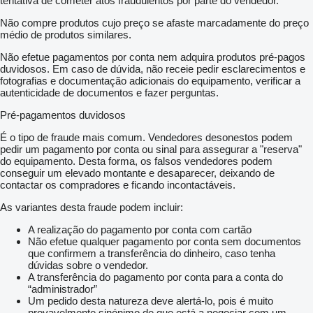
tentativa de cometer atos fraudulentos por parte do vendedor.
Não compre produtos cujo preço se afaste marcadamente do preço
médio de produtos similares.
Não efetue pagamentos por conta nem adquira produtos pré-pagos
duvidosos. Em caso de dúvida, não receie pedir esclarecimentos e
fotografias e documentação adicionais do equipamento, verificar a
autenticidade de documentos e fazer perguntas.
Pré-pagamentos duvidosos
É o tipo de fraude mais comum. Vendedores desonestos podem
pedir um pagamento por conta ou sinal para assegurar a "reserva"
do equipamento. Desta forma, os falsos vendedores podem
conseguir um elevado montante e desaparecer, deixando de
contactar os compradores e ficando incontactáveis.
As variantes desta fraude podem incluir:
A realização do pagamento por conta com cartão
Não efetue qualquer pagamento por conta sem documentos
que confirmem a transferência do dinheiro, caso tenha
dúvidas sobre o vendedor.
A transferência do pagamento por conta para a conta do
“administrador”
Um pedido desta natureza deve alertá-lo, pois é muito
provavelmente sinónimo de que está a negociar com um