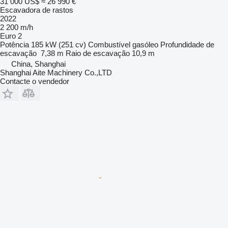
31 000 US$
≈ 26 990 €
Escavadora de rastos
2022
2 200 m/h
Euro 2
Potência
185 kW (251 cv)
Combustível
gasóleo
Profundidade de
escavação
7,38 m
Raio de escavação
10,9 m
China, Shanghai
Shanghai Aite Machinery Co.,LTD
Contacte o vendedor