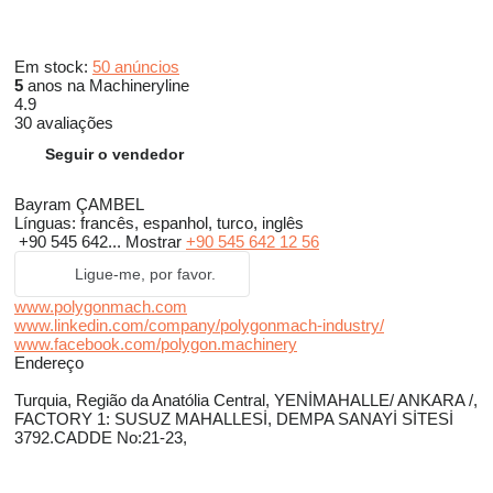
Em stock:
50 anúncios
5
anos na Machineryline
4.9
30 avaliações
Seguir o vendedor
Bayram ÇAMBEL
Línguas:
francês, espanhol, turco, inglês
+90 545 642...
Mostrar
+90 545 642 12 56
Ligue-me, por favor.
www.polygonmach.com
www.linkedin.com/company/polygonmach-industry/
www.facebook.com/polygon.machinery
Endereço
Turquia, Região da Anatólia Central, YENİMAHALLE/ ANKARA /,
FACTORY 1: SUSUZ MAHALLESİ, DEMPA SANAYİ SİTESİ
3792.CADDE No:21-23,