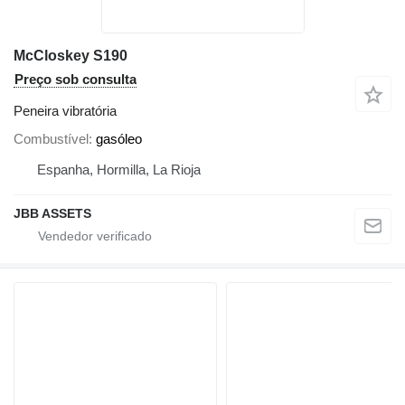
McCloskey S190
Preço sob consulta
Peneira vibratória
Combustível
gasóleo
Espanha, Hormilla, La Rioja
JBB ASSETS