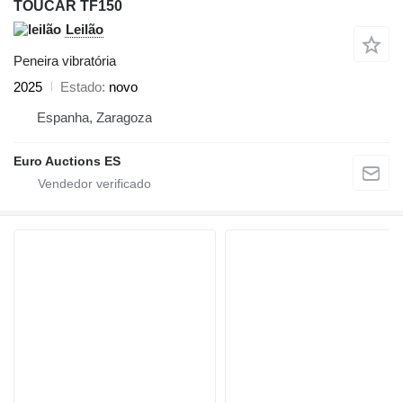
TOUCAR TF150
Leilão
Peneira vibratória
2025
Estado
novo
Espanha, Zaragoza
Euro Auctions ES