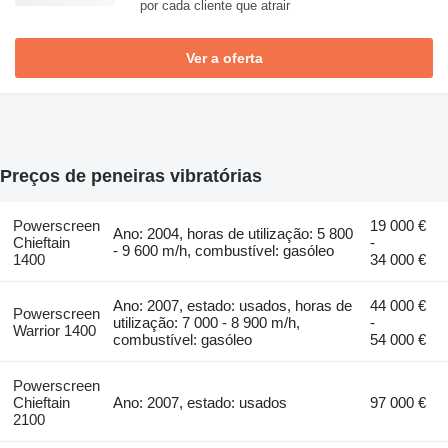
por cada cliente que atrair
Ver a oferta
Preços de peneiras vibratórias
Powerscreen
19 000 €
Ano: 2004, horas de utilização: 5 800
Chieftain
-
- 9 600 m/h, combustível: gasóleo
1400
34 000 €
Ano: 2007, estado: usados, horas de
44 000 €
Powerscreen
utilização: 7 000 - 8 900 m/h,
-
Warrior 1400
combustível: gasóleo
54 000 €
Powerscreen
Chieftain
Ano: 2007, estado: usados
97 000 €
2100