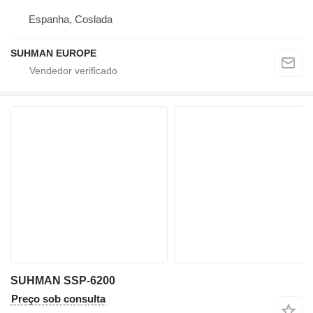
Espanha, Coslada
SUHMAN EUROPE
SUHMAN SSP-6200
Preço sob consulta