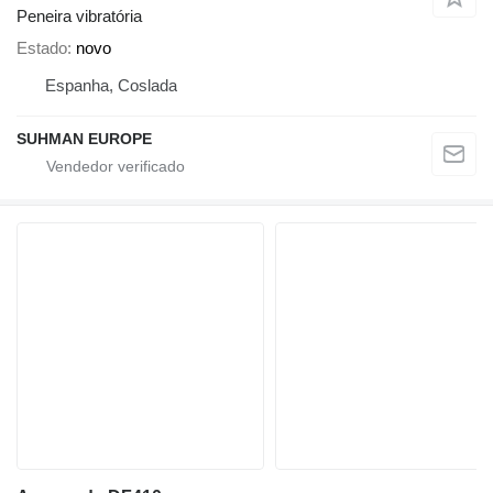
Peneira vibratória
Estado
novo
Espanha, Coslada
SUHMAN EUROPE