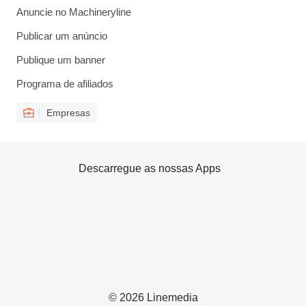
Anuncie no Machineryline
Publicar um anúncio
Publique um banner
Programa de afiliados
Empresas
Descarregue as nossas Apps
© 2026 Linemedia