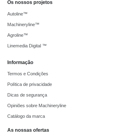
Os nossos projetos
Autoline™
Machineryline™
Agroline™
Linemedia Digital ™
Informação
Termos e Condições
Política de privacidade
Dicas de segurança
Opiniões sobre Machineryline
Catálogo da marca
As nossas ofertas