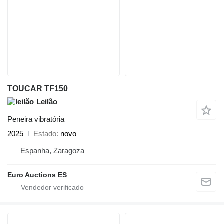
TOUCAR TF150
Leilão
Peneira vibratória
2025
Estado
novo
Espanha, Zaragoza
Euro Auctions ES