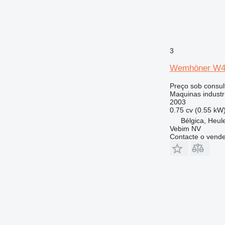
3
Wemhöner W
Preço sob consul
Maquinas industri
2003
0.75 cv (0.55 kW
Bélgica, Heule
Vebim NV
Contacte o vend