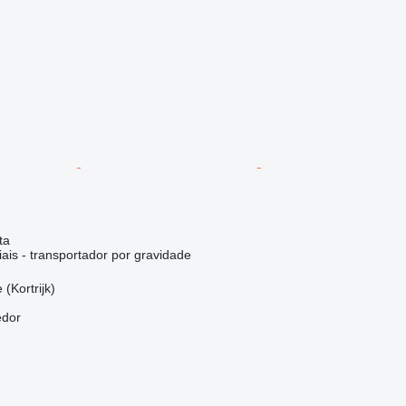
ta
ais - transportador por gravidade
 (Kortrijk)
edor