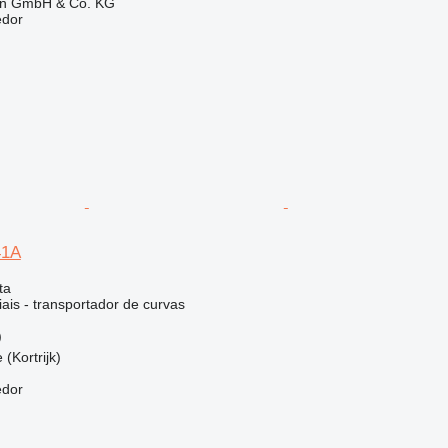
en GmbH & Co. KG
edor
41A
ta
ais - transportador de curvas
)
 (Kortrijk)
edor