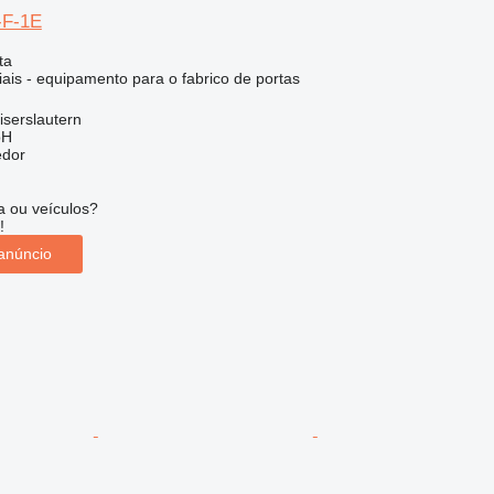
-F-1E
ta
ais - equipamento para o fabrico de portas
serslautern
bH
edor
 ou veículos?
!
anúncio