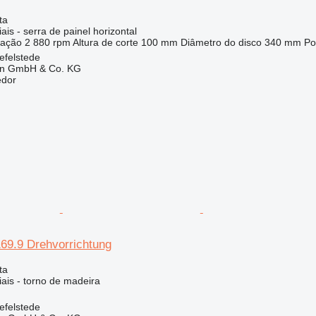
ta
ais - serra de painel horizontal
tação
2 880 rpm
Altura de corte
100 mm
Diâmetro do disco
340 mm
Po
efelstede
en GmbH & Co. KG
edor
9.9 Drehvorrichtung
ta
ais - torno de madeira
efelstede