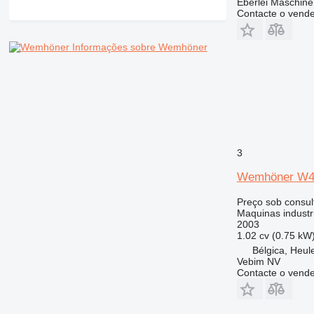
Eberlei Maschin
Contacte o vend
Informações sobre Wemhöner
3
Wemhöner W
Preço sob consul
Maquinas industri
2003
1.02 cv (0.75 kW
Bélgica, Heule
Vebim NV
Contacte o vend