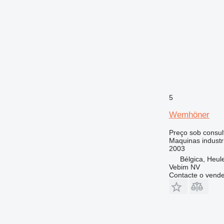
5
Wemhöner
Preço sob consul
Maquinas industri
2003
Bélgica, Heule
Vebim NV
Contacte o vend