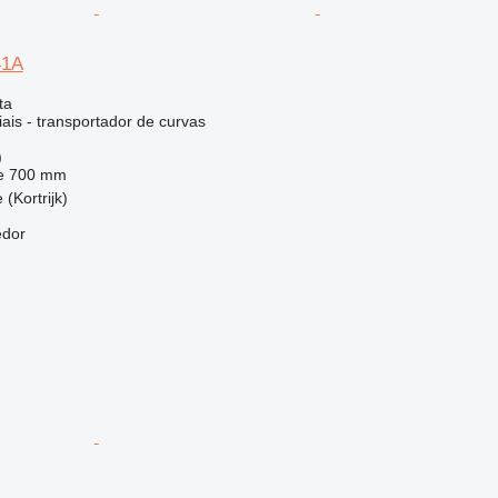
41A
ta
ais - transportador de curvas
)
e
700 mm
 (Kortrijk)
edor