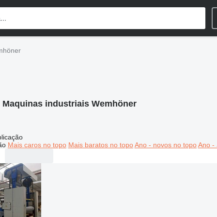
emhöner
:
Maquinas industriais Wemhöner
licação
ão
Mais caros no topo
Mais baratos no topo
Ano - novos no topo
Ano - 