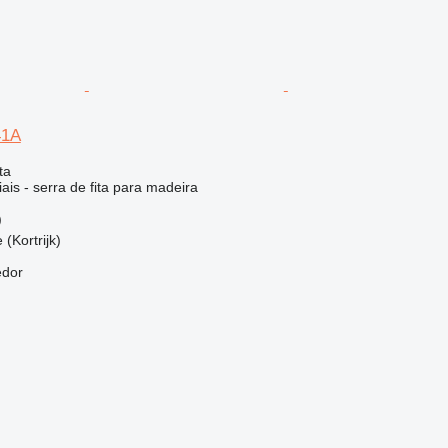
41A
ta
ais - serra de fita para madeira
)
 (Kortrijk)
edor