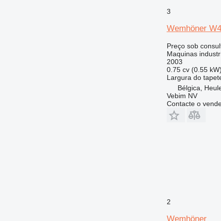
3
Wemhöner W
Preço sob consul
Maquinas industri
2003
0.75 cv (0.55 kW
Largura do tapet
Bélgica, Heule
Vebim NV
Contacte o vend
2
Wemhöner