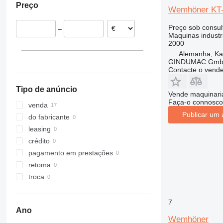
Preço
Países Baixos
Wemhöner KT
Preço sob consul
–
Maquinas industri
2000
Alemanha, Kai
GINDUMAC Gm
Contacte o vend
Tipo de anúncio
Vende maquinaria
Faça-o connosco
venda
Publicar um 
do fabricante
leasing
crédito
pagamento em prestações
retoma
troca
7
Ano
Wemhöner