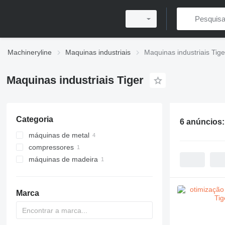
Machineryline
Maquinas industriais
Maquinas industriais Tige
Maquinas industriais Tiger
Categoria
6 anúncios
máquinas de metal
compressores
fresadoras de metal
máquinas de madeira
compressores portáteis
serras para madeira
otimizações de linha de
produção
Marca