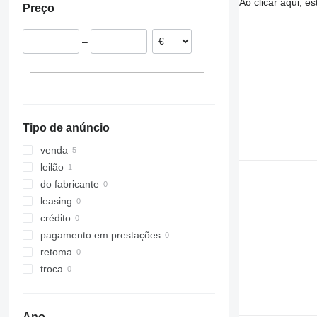
Ao clicar aqui, e
Preço
Grã-Bretanha
–
Tipo de anúncio
venda
leilão
do fabricante
leasing
crédito
pagamento em prestações
retoma
troca
Ano