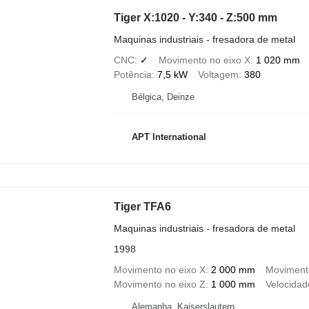
Tiger X:1020 - Y:340 - Z:500 mm
Maquinas industriais - fresadora de metal
CNC
✓
Movimento no eixo X
1 020 mm
Potência
7,5 kW
Voltagem
380
Bélgica, Deinze
APT International
Tiger TFA6
Maquinas industriais - fresadora de metal
1998
Movimento no eixo X
2 000 mm
Movimento
Movimento no eixo Z
1 000 mm
Velocidad
Alemanha, Kaiserslautern