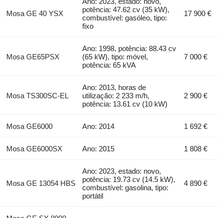
Ano: 2023, estado: novo,
potência: 47.62 cv (35 kW),
Mosa GE 40 YSX
17 900 €
combustível: gasóleo, tipo:
fixo
Ano: 1998, potência: 88.43 cv
Mosa GE65PSX
(65 kW), tipo: móvel,
7 000 €
potência: 65 kVA
Ano: 2013, horas de
Mosa TS300SC-EL
utilização: 2 233 m/h,
2 900 €
potência: 13.61 cv (10 kW)
Mosa GE6000
Ano: 2014
1 692 €
Mosa GE6000SX
Ano: 2015
1 808 €
Ano: 2023, estado: novo,
potência: 19.73 cv (14.5 kW),
Mosa GE 13054 HBS
4 890 €
combustível: gasolina, tipo:
portátil