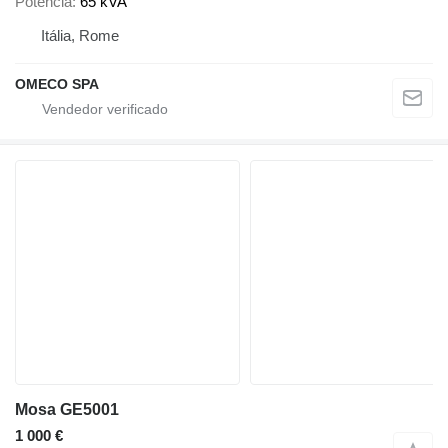
Potência
65 kVA
Itália, Rome
OMECO SPA
Mosa GE5001
1 000 €