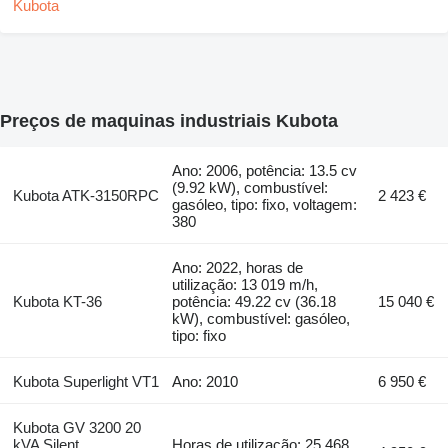
Preços de maquinas industriais Kubota
Ano: 2006, potência: 13.5 cv
(9.92 kW), combustível:
Kubota ATK-3150RPC
2 423 €
gasóleo, tipo: fixo, voltagem:
380
Ano: 2022, horas de
utilização: 13 019 m/h,
Kubota KT-36
potência: 49.22 cv (36.18
15 040 €
kW), combustível: gasóleo,
tipo: fixo
Kubota Superlight VT1
Ano: 2010
6 950 €
Kubota GV 3200 20
kVA Silent
Horas de utilização: 25 468