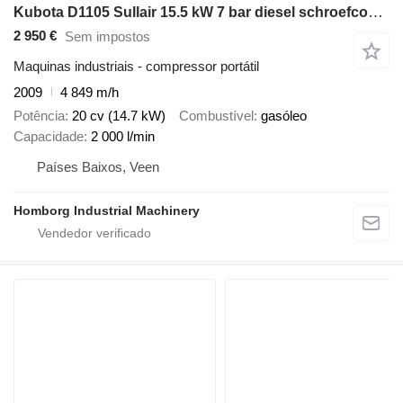
Kubota D1105 Sullair 15.5 kW 7 bar diesel schroefcompressor met nakoele
2 950 €
Sem impostos
Maquinas industriais - compressor portátil
2009
4 849 m/h
Potência
20 cv (14.7 kW)
Combustível
gasóleo
Capacidade
2 000 l/min
Países Baixos, Veen
Homborg Industrial Machinery