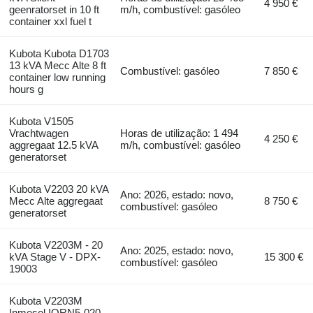
4 950 €
geenratorset in 10 ft
m/h, combustível: gasóleo
container xxl fuel t
Kubota Kubota D1703
13 kVA Mecc Alte 8 ft
Combustível: gasóleo
7 850 €
container low running
hours g
Kubota V1505
Vrachtwagen
Horas de utilização: 1 494
4 250 €
aggregaat 12.5 kVA
m/h, combustível: gasóleo
generatorset
Kubota V2203 20 kVA
Ano: 2026, estado: novo,
Mecc Alte aggregaat
8 750 €
combustível: gasóleo
generatorset
Kubota V2203M - 20
Ano: 2025, estado: novo,
kVA Stage V - DPX-
15 300 €
combustível: gasóleo
19003
Kubota V2203M
Inmesol IQRN5-020