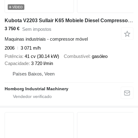
VÍDEO
Kubota V2203 Sullair K65 Mobiele Diesel Compressor 3.7 m3 / min 30 kW 7
3 750 €
Sem impostos
Maquinas industriais - compressor móvel
2006
3 071 m/h
Potência
41 cv (30.14 kW)
Combustível
gasóleo
Capacidade
3 720 l/min
Países Baixos, Veen
Homborg Industrial Machinery