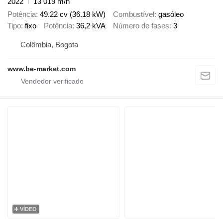
2022
13 019 m/h
Potência
49.22 cv (36.18 kW)
Combustível
gasóleo
Tipo
fixo
Potência
36,2 kVA
Número de fases
3
Colômbia, Bogota
www.be-market.com
VÍDEO