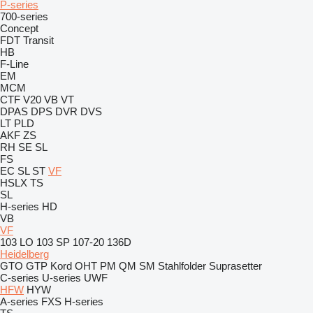
P-series
700-series
Concept
FDT
Transit
HB
F-Line
EM
MCM
CTF
V20
VB
VT
DPAS
DPS
DVR
DVS
LT
PLD
AKF
ZS
RH
SE
SL
FS
EC
SL
ST
VF
HSLX
TS
SL
H-series
HD
VB
VF
103 LO
103 SP
107-20
136D
Heidelberg
GTO
GTP
Kord
OHT
PM
QM
SM
Stahlfolder
Suprasetter
C-series
U-series
UWF
HFW
HYW
A-series
FXS
H-series