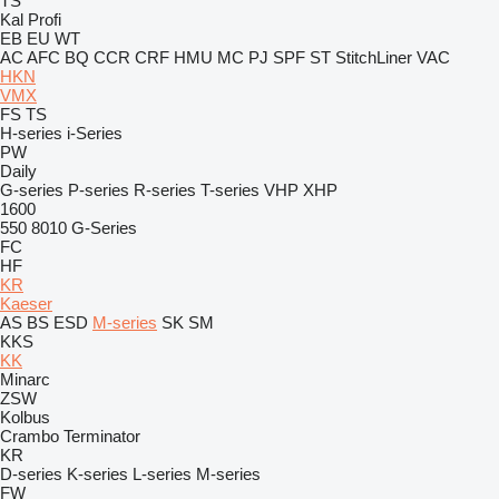
TS
Kal
Profi
EB
EU
WT
AC
AFC
BQ
CCR
CRF
HMU
MC
PJ
SPF
ST
StitchLiner
VAC
HKN
VMX
FS
TS
H-series
i-Series
PW
Daily
G-series
P-series
R-series
T-series
VHP
XHP
1600
550
8010
G-Series
FC
HF
KR
Kaeser
AS
BS
ESD
M-series
SK
SM
KKS
KK
Minarc
ZSW
Kolbus
Crambo
Terminator
KR
D-series
K-series
L-series
M-series
FW