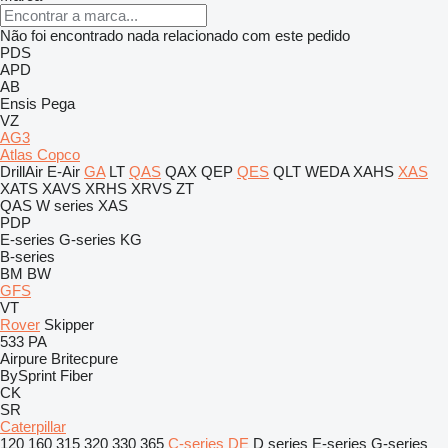
Não foi encontrado nada relacionado com este pedido
PDS
APD
AB
Ensis
Pega
VZ
AG3
Atlas Copco
DrillAir
E-Air
GA
LT
QAS
QAX
QEP
QES
QLT
WEDA
XAHS
XAS
XATS
XAVS
XRHS
XRVS
ZT
QAS
W series
XAS
PDP
E-series
G-series
KG
B-series
BM
BW
GFS
VT
Rover
Skipper
533
PA
Airpure
Britecpure
BySprint Fiber
CK
SR
Caterpillar
120
160
315
320
330
365
C-series
DE
D series
E-series
G-series