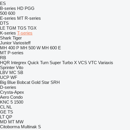
ES
B-series
HD
PGG
500
600
E-series
MT
R-series
DTS
LE
TGM
TGS
TGX
K-series
T-series
Shark
Tiger
Junior
Variosteff
MH 400 P
MH 500 W
MH 600 E
MT
P-series
RB
HQR
Integrex
Quick Turn
Super Turbo X
VCS
VTC
Variaxis
Sprinter
Vito
LBV
MC
SB
UCP
WF
Big Blue
Bobcat
Gold Star
SRH
D-series
Crysta-Apex
Aero
Condo
KNC 5 1500
CL
NL
GE
TS
LT
QP
MD
MT
MW
Citoborma
Multinak S