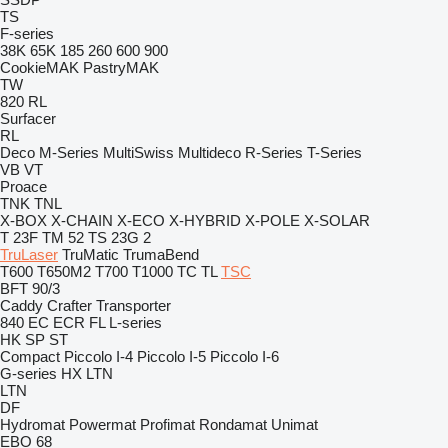
TS
F-series
38K
65K
185
260
600
900
CookieMAK
PastryMAK
TW
820
RL
Surfacer
RL
Deco
M-Series
MultiSwiss
Multideco
R-Series
T-Series
VB
VT
Proace
TNK
TNL
X-BOX
X-CHAIN
X-ECO
X-HYBRID
X-POLE
X-SOLAR
T 23F
TM 52
TS 23G 2
TruLaser
TruMatic
TrumaBend
T600
T650M2
T700
T1000
TC
TL
TSC
BFT 90/3
Caddy
Crafter
Transporter
840
EC
ECR
FL
L-series
HK
SP
ST
Compact
Piccolo I-4
Piccolo I-5
Piccolo I-6
G-series
HX
LTN
LTN
DF
Hydromat
Powermat
Profimat
Rondamat
Unimat
EBO 68