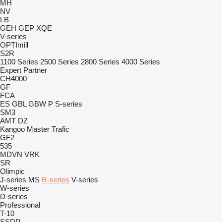
MH
NV
LB
GEH
GEP
XQE
V-series
OPTImill
S2R
1100 Series
2500 Series
2800 Series
4000 Series
Expert
Partner
CH4000
GF
FCA
ES
GBL
GBW
P
S-series
SM3
AMT
DZ
Kangoo
Master
Trafic
GF2
535
MDVN
VRK
SR
Olimpic
J-series
MS
R-series
V-series
W-series
D-series
Professional
T-10
SSDP