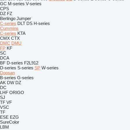
GC
M-series
V-series
CPS
DZ
FZ
Berlingo
Jumper
C-series
DLT
DS
H-series
Cummins
C-series
KTA
CMX
CTX
DMC
DMU
FP
KF
SC
DCA
BF
D-series
F2L912
D-series
S-series
SP
W-series
Doosan
B-series
G-series
AK
DW
DZ
DC
LHF
ORIGO
SJ
TF
VF
VSC
TF
ESE
EZG
SureColor
LBM