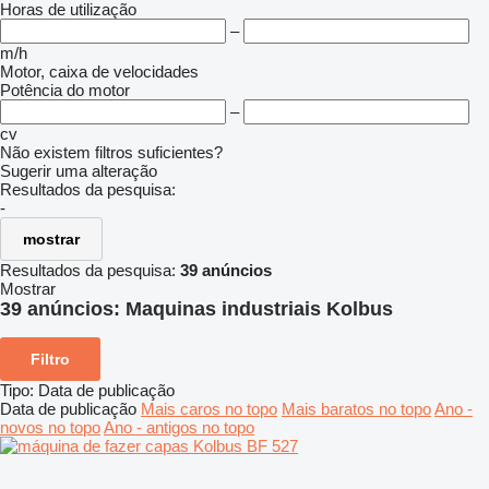
Horas de utilização
–
m/h
Motor, caixa de velocidades
Potência do motor
–
cv
Não existem filtros suficientes?
Sugerir uma alteração
Resultados da pesquisa:
-
mostrar
Resultados da pesquisa:
39 anúncios
Mostrar
39 anúncios:
Maquinas industriais Kolbus
Filtro
Tipo
:
Data de publicação
Data de publicação
Mais caros no topo
Mais baratos no topo
Ano -
novos no topo
Ano - antigos no topo