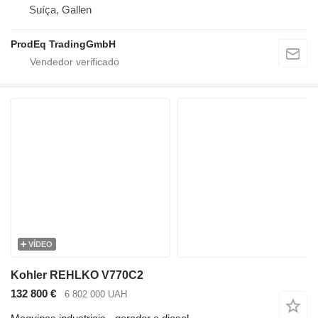
Suíça, Gallen
ProdEq TradingGmbH
VÍDEO
Kohler REHLKO V770C2
132 800 €
6 802 000 UAH