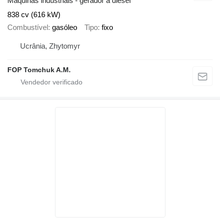
Maquinas industriais - gerador a diesel
838 cv (616 kW)
Combustível
gasóleo
Tipo
fixo
Ucrânia, Zhytomyr
FOP Tomchuk A.M.