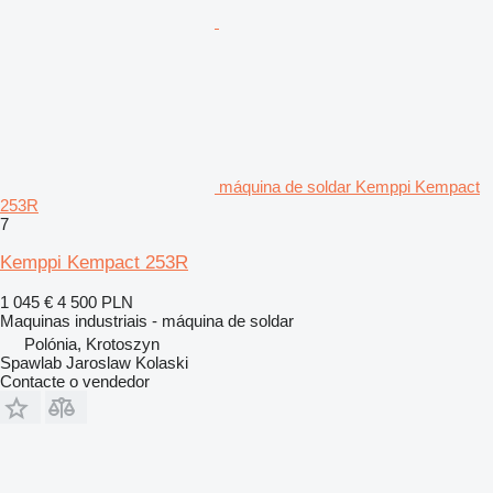
máquina de soldar Kemppi Kempact
253R
7
Kemppi Kempact 253R
1 045 €
4 500 PLN
Maquinas industriais - máquina de soldar
Polónia, Krotoszyn
Spawlab Jaroslaw Kolaski
Contacte o vendedor