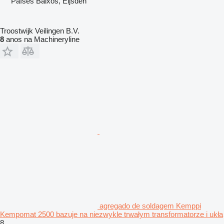
Países Baixos, Eijsden
Troostwijk Veilingen B.V.
8
anos na Machineryline
agregado de soldagem Kemppi
Kempomat 2500 bazuje na niezwykle trwałym transformatorze i ukła
8