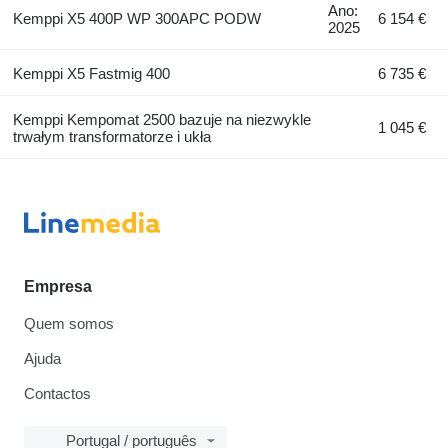
Ano:
Kemppi X5 400P WP 300APC PODW
6 154 €
2025
Kemppi X5 Fastmig 400
6 735 €
Kemppi Kempomat 2500 bazuje na niezwykle
1 045 €
trwałym transformatorze i ukła
Empresa
Quem somos
Ajuda
Contactos
Portugal / português