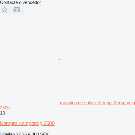
Contacte o vendedor
máquina de soldar Kemppi Kempomig
3500
13
Kemppi Kempomig 3500
27,36 €
300 SEK