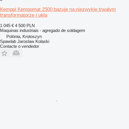
Kemppi Kempomat 2500 bazuje na niezwykle trwałym
transformatorze i ukła
1 045 €
4 500 PLN
Maquinas industriais - agregado de soldagem
Polónia, Krotoszyn
Spawlab Jaroslaw Kolaski
Contacte o vendedor