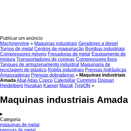
Publicar um anúncio
Machineryline
»
Maquinas industriais
Geradores a diesel
Tornos de metal
Centros de maquinação
Bombas industriais
Compressores móveis
Fresadoras de metal
Equipamento de
mistura
Transportadores de correias
Compressores fixos
Tanques de armazenamento industrial
Maquinaria de
reciclagem de plástico
Robôs industriais
Prensas hidráulicas
Amassadeiras
Prensas dobradeiras
»
Maquinas industriais
Amada
Abat
Atlas Copco
Caterpillar
Cummins
Doosan
Heidelberg
Hurakan
Kaeser
Mazak
TyreON
»
Maquinas industriais Amada
Categoria
máquinas de metal
prensas de metal