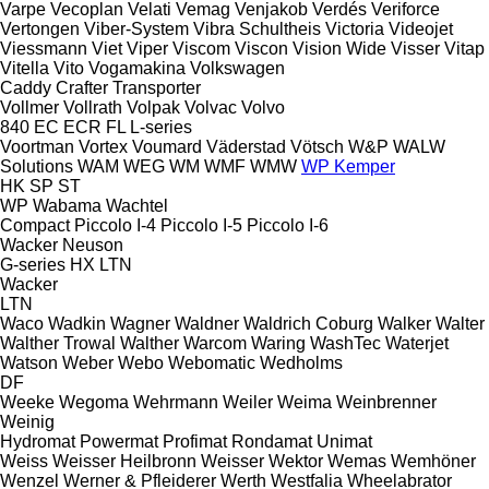
Varpe
Vecoplan
Velati
Vemag
Venjakob
Verdés
Veriforce
Vertongen
Viber-System
Vibra Schultheis
Victoria
Videojet
Viessmann
Viet
Viper
Viscom
Viscon
Vision Wide
Visser
Vitap
Vitella
Vito
Vogamakina
Volkswagen
Caddy
Crafter
Transporter
Vollmer
Vollrath
Volpak
Volvac
Volvo
840
EC
ECR
FL
L-series
Voortman
Vortex
Voumard
Väderstad
Vötsch
W&P
WALW
Solutions
WAM
WEG
WM
WMF
WMW
WP Kemper
HK
SP
ST
WP
Wabama
Wachtel
Compact
Piccolo I-4
Piccolo I-5
Piccolo I-6
Wacker Neuson
G-series
HX
LTN
Wacker
LTN
Waco
Wadkin
Wagner
Waldner
Waldrich Coburg
Walker
Walter
Walther Trowal
Walther
Warcom
Waring
WashTec
Waterjet
Watson
Weber
Webo
Webomatic
Wedholms
DF
Weeke
Wegoma
Wehrmann
Weiler
Weima
Weinbrenner
Weinig
Hydromat
Powermat
Profimat
Rondamat
Unimat
Weiss
Weisser Heilbronn
Weisser
Wektor
Wemas
Wemhöner
Wenzel
Werner & Pfleiderer
Werth
Westfalia
Wheelabrator