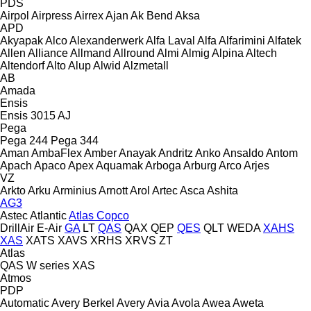
PDS
Airpol
Airpress
Airrex
Ajan
Ak Bend
Aksa
APD
Akyapak
Alco
Alexanderwerk
Alfa Laval
Alfa
Alfarimini
Alfatek
Allen
Alliance
Allmand
Allround
Almi
Almig
Alpina
Altech
Altendorf
Alto
Alup
Alwid
Alzmetall
AB
Amada
Ensis
Ensis 3015 AJ
Pega
Pega 244
Pega 344
Aman
AmbaFlex
Amber
Anayak
Andritz
Anko
Ansaldo
Antom
Apach
Apaco
Apex
Aquamak
Arboga
Arburg
Arco
Arjes
VZ
Arkto
Arku
Arminius
Arnott
Arol
Artec
Asca
Ashita
AG3
Astec
Atlantic
Atlas Copco
DrillAir
E-Air
GA
LT
QAS
QAX
QEP
QES
QLT
WEDA
XAHS
XAS
XATS
XAVS
XRHS
XRVS
ZT
Atlas
QAS
W series
XAS
Atmos
PDP
Automatic
Avery Berkel
Avery
Avia
Avola
Awea
Aweta