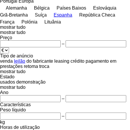
Portugal
Europa
Alemanha
Bélgica
Países Baixos
Eslováquia
Grã-Bretanha
Suíça
Espanha
República Checa
França
Polónia
Lituânia
mostrar tudo
mostrar tudo
Preço
–
Tipo de anúncio
venda
leilão
do fabricante
leasing
crédito
pagamento em
prestações
retoma
troca
mostrar tudo
Estado
usados
demonstração
mostrar tudo
Ano
–
Características
Peso líquido
–
kg
Horas de utilização