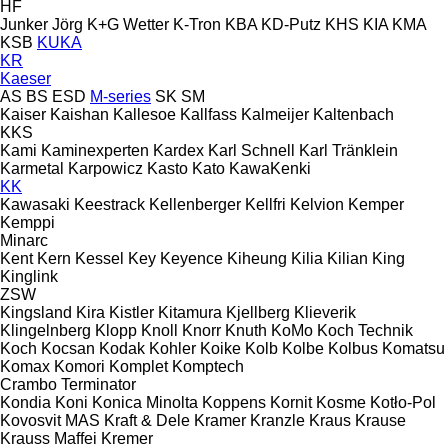
HF
Junker
Jörg
K+G Wetter
K-Tron
KBA
KD-Putz
KHS
KIA
KMA
KSB
KUKA
KR
Kaeser
AS
BS
ESD
M-series
SK
SM
Kaiser
Kaishan
Kallesoe
Kallfass
Kalmeijer
Kaltenbach
KKS
Kami
Kaminexperten
Kardex
Karl Schnell
Karl Tränklein
Karmetal
Karpowicz
Kasto
Kato
KawaKenki
KK
Kawasaki
Keestrack
Kellenberger
Kellfri
Kelvion
Kemper
Kemppi
Minarc
Kent
Kern
Kessel
Key
Keyence
Kiheung
Kilia
Kilian
King
Kinglink
ZSW
Kingsland
Kira
Kistler
Kitamura
Kjellberg
Klieverik
Klingelnberg
Klopp
Knoll
Knorr
Knuth
KoMo
Koch Technik
Koch
Kocsan
Kodak
Kohler
Koike
Kolb
Kolbe
Kolbus
Komatsu
Komax
Komori
Komplet
Komptech
Crambo
Terminator
Kondia
Koni
Konica Minolta
Koppens
Kornit
Kosme
Kotło-Pol
Kovosvit MAS
Kraft & Dele
Kramer
Kranzle
Kraus
Krause
Krauss Maffei
Kremer