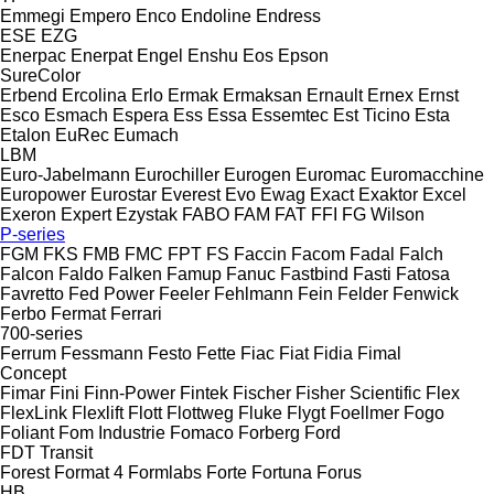
Emmegi
Empero
Enco
Endoline
Endress
ESE
EZG
Enerpac
Enerpat
Engel
Enshu
Eos
Epson
SureColor
Erbend
Ercolina
Erlo
Ermak
Ermaksan
Ernault
Ernex
Ernst
Esco
Esmach
Espera
Ess
Essa
Essemtec
Est Ticino
Esta
Etalon
EuRec
Eumach
LBM
Euro-Jabelmann
Eurochiller
Eurogen
Euromac
Euromacchine
Europower
Eurostar
Everest
Evo
Ewag
Exact
Exaktor
Excel
Exeron
Expert
Ezystak
FABO
FAM
FAT
FFI
FG Wilson
P-series
FGM
FKS
FMB
FMC
FPT
FS
Faccin
Facom
Fadal
Falch
Falcon
Faldo
Falken
Famup
Fanuc
Fastbind
Fasti
Fatosa
Favretto
Fed Power
Feeler
Fehlmann
Fein
Felder
Fenwick
Ferbo
Fermat
Ferrari
700-series
Ferrum
Fessmann
Festo
Fette
Fiac
Fiat
Fidia
Fimal
Concept
Fimar
Fini
Finn-Power
Fintek
Fischer
Fisher Scientific
Flex
FlexLink
Flexlift
Flott
Flottweg
Fluke
Flygt
Foellmer
Fogo
Foliant
Fom Industrie
Fomaco
Forberg
Ford
FDT
Transit
Forest
Format 4
Formlabs
Forte
Fortuna
Forus
HB