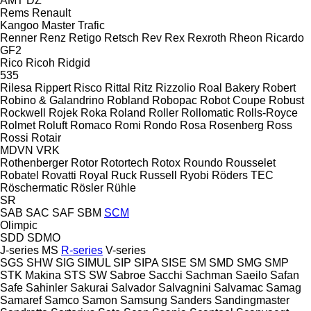
AMT
DZ
Rems
Renault
Kangoo
Master
Trafic
Renner
Renz
Retigo
Retsch
Rev
Rex
Rexroth
Rheon
Ricardo
GF2
Rico
Ricoh
Ridgid
535
Rilesa
Rippert
Risco
Rittal
Ritz
Rizzolio
Roal Bakery
Robert
Robino & Galandrino
Robland
Robopac
Robot Coupe
Robust
Rockwell
Rojek
Roka
Roland
Roller
Rollomatic
Rolls-Royce
Rolmet
Roluft
Romaco
Romi
Rondo
Rosa
Rosenberg
Ross
Rossi
Rotair
MDVN
VRK
Rothenberger
Rotor
Rotortech
Rotox
Roundo
Rousselet
Robatel
Rovatti
Royal
Ruck
Russell
Ryobi
Röders TEC
Röschermatic
Rösler
Rühle
SR
SAB
SAC
SAF
SBM
SCM
Olimpic
SDD
SDMO
J-series
MS
R-series
V-series
SGS
SHW
SIG
SIMUL
SIP
SIPA
SISE
SM
SMD
SMG
SMP
STK Makina
STS
SW
Sabroe
Sacchi
Sachman
Saeilo
Safan
Safe
Sahinler
Sakurai
Salvador
Salvagnini
Salvamac
Samag
Samaref
Samco
Samon
Samsung
Sanders
Sandingmaster