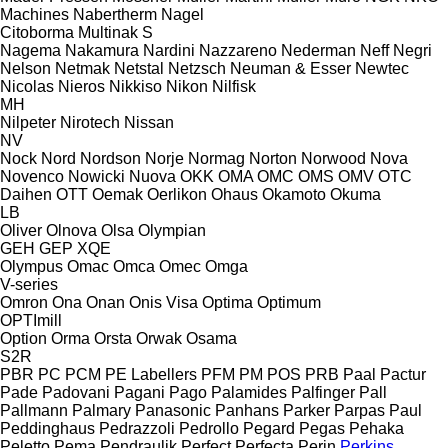
Machines
Nabertherm
Nagel
Citoborma
Multinak S
Nagema
Nakamura
Nardini
Nazzareno
Nederman
Neff
Negri
Nelson
Netmak
Netstal
Netzsch
Neuman & Esser
Newtec
Nicolas
Nieros
Nikkiso
Nikon
Nilfisk
MH
Nilpeter
Nirotech
Nissan
NV
Nock
Nord
Nordson
Norje
Normag
Norton
Norwood
Nova
Novenco
Nowicki
Nuova
OKK
OMA
OMC
OMS
OMV
OTC
Daihen
OTT
Oemak
Oerlikon
Ohaus
Okamoto
Okuma
LB
Oliver
Olnova
Olsa
Olympian
GEH
GEP
XQE
Olympus
Omac
Omca
Omec
Omga
V-series
Omron
Ona
Onan
Onis Visa
Optima
Optimum
OPTImill
Option
Orma
Orsta
Orwak
Osama
S2R
PBR
PC
PCM
PE Labellers
PFM
PM
POS
PRB
Paal
Pactur
Pade
Padovani
Pagani
Pago
Palamides
Palfinger
Pall
Pallmann
Palmary
Panasonic
Panhans
Parker
Parpas
Paul
Peddinghaus
Pedrazzoli
Pedrollo
Pegard
Pegas
Pehaka
Peletto
Pema
Pendraulik
Perfect
Perfecta
Perin
Perkins