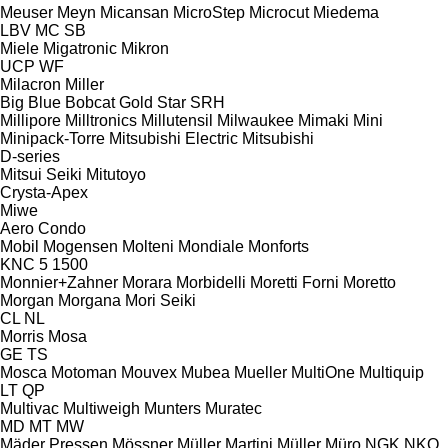
Meuser
Meyn
Micansan
MicroStep
Microcut
Miedema
LBV
MC
SB
Miele
Migatronic
Mikron
UCP
WF
Milacron
Miller
Big Blue
Bobcat
Gold Star
SRH
Millipore
Milltronics
Millutensil
Milwaukee
Mimaki
Mini
Minipack-Torre
Mitsubishi Electric
Mitsubishi
D-series
Mitsui Seiki
Mitutoyo
Crysta-Apex
Miwe
Aero
Condo
Mobil
Mogensen
Molteni
Mondiale
Monforts
KNC 5 1500
Monnier+Zahner
Morara
Morbidelli
Moretti Forni
Moretto
Morgan
Morgana
Mori Seiki
CL
NL
Morris
Mosa
GE
TS
Mosca
Motoman
Mouvex
Mubea
Mueller
MultiOne
Multiquip
LT
QP
Multivac
Multiweigh
Munters
Muratec
MD
MT
MW
Mäder Pressen
Mössner
Müller Martini
Müller
Müro
NGK
NKO