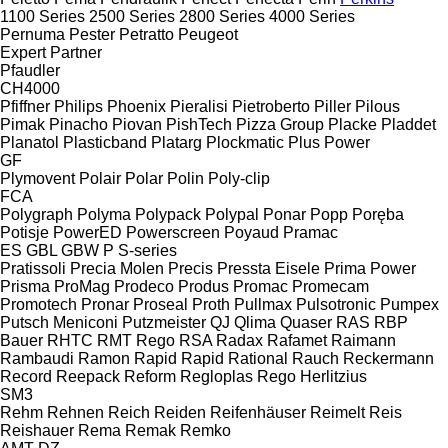
1100 Series
2500 Series
2800 Series
4000 Series
Pernuma
Pester
Petratto
Peugeot
Expert
Partner
Pfaudler
CH4000
Pfiffner
Philips
Phoenix
Pieralisi
Pietroberto
Piller
Pilous
Pimak
Pinacho
Piovan
PishTech
Pizza Group
Placke
Pladdet
Planatol
Plasticband
Platarg
Plockmatic
Plus Power
GF
Plymovent
Polair
Polar
Polin
Poly-clip
FCA
Polygraph
Polyma
Polypack
Polypal
Ponar
Popp
Poręba
Potisje
PowerED
Powerscreen
Poyaud
Pramac
ES
GBL
GBW
P
S-series
Pratissoli
Precia Molen
Precis
Pressta Eisele
Prima Power
Prisma
ProMag
Prodeco
Produs
Promac
Promecam
Promotech
Pronar
Proseal
Proth
Pullmax
Pulsotronic
Pumpex
Putsch Meniconi
Putzmeister
QJ
Qlima
Quaser
RAS
RBP
Bauer
RHTC
RMT Rego
RSA
Radax
Rafamet
Raimann
Rambaudi
Ramon
Rapid
Rapid
Rational
Rauch
Reckermann
Record
Reepack
Reform
Regloplas
Rego Herlitzius
SM3
Rehm
Rehnen
Reich
Reiden
Reifenhäuser
Reimelt
Reis
Reishauer
Rema
Remak
Remko