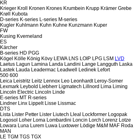
KR
Krieger
Kroll
Kronen
Krones
Krumbein
Krupp
Krämer Grebe
Krøll
Kubota
D-series
K-series
L-series
M-series
Kugler
Kuhlmann
Kuhn
Kuhne
Kunzmann
Kuper
FW
Kusing
Kverneland
ES
Kärcher
B-series
HD
PGG
Kögel
Kölle
König
Kövy
LEWA
LNS
LOIP
LPG
LSM
LVD
Laetus
Lagun
Lamina
Landa
Landini
Lange
Langguth
Laska
Lastek
Lauda
Leadermac
Leadwell
Ledinek
Lefort
500
600
Leica
Leistritz
Leitz
Lennox
Leo
Leonhardt
Leroy-Somer
Lexmark
Leybold
Liebherr
Ligmatech
Lillnord
Lima
Liming
Lincoln Electric
Lincoln
Linde
E-series
MT
R-series
Lindner
Linx
Lippelt
Lisse
Lissmac
DTS
Lista
Lister Petter
Lister
Liutech
Lleal
Lockformer
Logopak
Logosol
Loher
Loma
Lombardini
Loncin
Lorch
Lorenz
Lotze
Lowara
Luna
Lurem
Luwa
Luxtower
Lödige
M&M
MAF Roda
MAN
LE
TGM
TGS
TGX