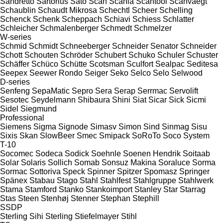
Sandretto
Sartorius
Sato
Scan
Scania
Scantool
Scanvaegt
Schaublin
Schaudt Mikrosa
Schechtl
Scheer
Schelling
Schenck
Schenk
Scheppach
Schiavi
Schiess
Schlatter
Schleicher
Schmalenberger
Schmedt
Schmelzer
W-series
Schmid
Schmidt
Schneeberger
Schneider Senator
Schneider
Schott
Schouten
Schröder
Schubert
Schuko
Schuler
Schuster
Schäffer
Schüco
Schütte
Scotsman
Sculfort
Sealpac
Seditesa
Seepex
Seewer Rondo
Seiger
Seko
Selco
Selo
Selwood
D-series
Senfeng
SepaMatic
Sepro
Sera
Serap
Serrmac
Servolift
Sesotec
Seydelmann
Shibaura
Shini
Siat
Sicar
Sick
Sicmi
Sidel
Siegmund
Professional
Siemens
Sigma
Signode
Simasv
Simon
Sind
Sinmag
Sisu
Sixis
Skan
SlowBeer
Smec
Smipack
SoRoTo
Soco System
T-10
Socomec
Sodeca
Sodick
Soehnle
Soenen Hendrik
Soitaab
Solar
Solaris
Sollich
Somab
Sonsuz Makina
Soraluce
Sorma
Sormac
Sottoriva
Speck
Spinner
Spitzer
Spomasz
Springer
Spänex
Stabau
Stago
Stahl
Stahlfest
Stahlgruppe
Stahlwerk
Stama
Stamford
Stanko
Stankoimport
Stanley
Star
Starrag
Stas
Steen
Stenhøj
Stenner
Stephan
Stephill
SSDP
Sterling Sihi
Sterling
Stiefelmayer
Stihl