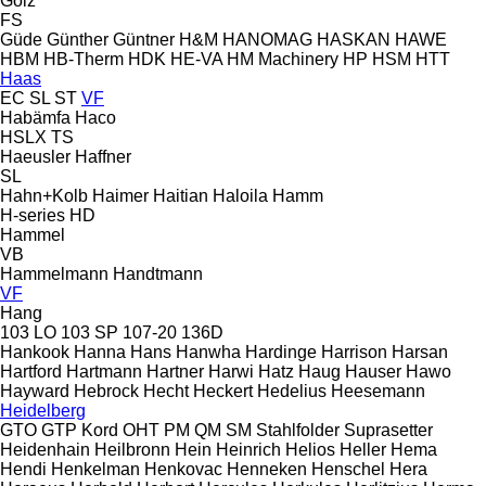
Gölz
FS
Güde
Günther
Güntner
H&M
HANOMAG
HASKAN
HAWE
HBM
HB‑Therm
HDK
HE-VA
HM Machinery
HP
HSM
HTT
Haas
EC
SL
ST
VF
Habämfa
Haco
HSLX
TS
Haeusler
Haffner
SL
Hahn+Kolb
Haimer
Haitian
Haloila
Hamm
H-series
HD
Hammel
VB
Hammelmann
Handtmann
VF
Hang
103 LO
103 SP
107-20
136D
Hankook
Hanna
Hans
Hanwha
Hardinge
Harrison
Harsan
Hartford
Hartmann
Hartner
Harwi
Hatz
Haug
Hauser
Hawo
Hayward
Hebrock
Hecht
Heckert
Hedelius
Heesemann
Heidelberg
GTO
GTP
Kord
OHT
PM
QM
SM
Stahlfolder
Suprasetter
Heidenhain
Heilbronn
Hein
Heinrich
Helios
Heller
Hema
Hendi
Henkelman
Henkovac
Henneken
Henschel
Hera