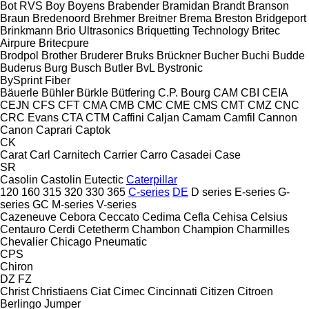
Bot RVS
Boy
Boyens
Brabender
Bramidan
Brandt
Branson
Braun
Bredenoord
Brehmer
Breitner
Brema
Breston
Bridgeport
Brinkmann
Brio Ultrasonics
Briquetting Technology
Britec
Airpure
Britecpure
Brodpol
Brother
Bruderer
Bruks
Brückner
Bucher
Buchi
Budde
Buderus
Burg
Busch
Butler
BvL
Bystronic
BySprint Fiber
Bäuerle
Bühler
Bürkle
Bütfering
C.P. Bourg
CAM
CBI
CEIA
CEJN
CFS
CFT
CMA
CMB
CMC
CME
CMS
CMT
CMZ
CNC
CRC Evans
CTA
CTM
Caffini
Caljan
Camam
Camfil
Cannon
Canon
Caprari
Captok
CK
Carat
Carl
Carnitech
Carrier
Carro
Casadei
Case
SR
Casolin
Castolin Eutectic
Caterpillar
120
160
315
320
330
365
C-series
DE
D series
E-series
G-
series
GC
M-series
V-series
Cazeneuve
Cebora
Ceccato
Cedima
Cefla
Cehisa
Celsius
Centauro
Cerdi
Cetetherm
Chambon
Champion
Charmilles
Chevalier
Chicago Pneumatic
CPS
Chiron
DZ
FZ
Christ
Christiaens
Ciat
Cimec
Cincinnati
Citizen
Citroen
Berlingo
Jumper