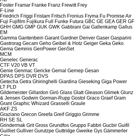
Foster
Framar
Franke
Franz
Frewitt
Frey
F-Line
Friedrich
Friggi
Fristam
Fritsch
Fronius
Fryma
Fu Promise Air
Fuji
Fujifilm
Fujikura
Full
Funke
Futura
GBC
GE
GEA
GER
GF
GHH
GMG
GMP
GUK
GWK
Gabbiani
Gai
Gallenkamp
Gallus
EM
Gamma
Gantenbein
Garant
Gardner Denver
Gaser
Gasparini
Gastrorag
Gecam
Geho
Geibel & Hotz
Geiger
Geka
Geko
Gema
Geminis
GenPower
GenSet
MCM
Genelec
Generac
CTF
V20
VB
VT
Genie
Genmac
Gericke
Gernal
Gernep
Gesan
DPAS
DPS
DVR
DVS
Getecha
Getra
Ghiringhelli
Giardina
Gieseking
Giga Power
LT
PLD
Gildemeister
Gillardon
Giró
Glass
Glatt
Gleason
Glimek
Glunz
& Jensen
Godwin
Gorman-Rupp
Gostol
Graco
Graef
Gram
Grant
Graphic Whizard
Grasselli
Graule
AKF
ZS
Graziano
Grecon
Greefa
Greif
Griggio
Grimme
RH
SE
SL
Grindermak
Grit
Gross
Grundfos
Gruppo Fabbri
Gucbir
Guifil
Guilliet
Gulliver
Gurutzpe
Guttridge
Gweike
Gys
Gämmerler