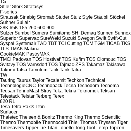
TS
Stiler
Stork
Stratasys
F-series
Strausak
Striebig
Stromab
Studer
Stulz
Style
Stäubli
Stöckel
Suhner
Sullair
38K
65K
185
260
600
900
Sulzer
Sumbel
Sumera
Sumitomo SHI Demag
Sunnen
Sunnex
Superior
Supervac
SureWeld
Suzuki
Swegon
Swift
Swift-Cut
Syspal
Systemair
TAD
TBT
TCI Cutting
TCM
TGM
TICAB
TKS
TLS
TMAK Makina
CookieMAK
PastryMAK
TMCI Padovan
TOS Hostivař
TOS Kuřim
TOS Olomouc
TOS
Svitavy
TOS Varnsdorf
TOS
Tajmac-ZPS
Takamaz
Takisawa
Takumi
Talsa
Tamutom
Tank
Tank
Tatra
TW
Tauring
Taurus
Taylor
Tecalemit
Techkon
Technical
TechnologieCNC
Technopack
Tecna
Tecnodom
Tecnoma
Tedsan
TehnoMashStroy
Teka
Tekna
Teknomek
Teksan
Telestack
Telstar
Terberg
Terex
820
RL
Tesa
Tetra Pak®
Tfon
Surfacer
Thaletec
Theisen & Bonitz
Thermo King
Thermo Scientific
Thermo
Thermobile
Thermocold
Thiel
Thomas
Thyssen
Tiger
Timesavers
Tipper Tie
Titan
Tonello
Tong
Tool-Temp
Topcon