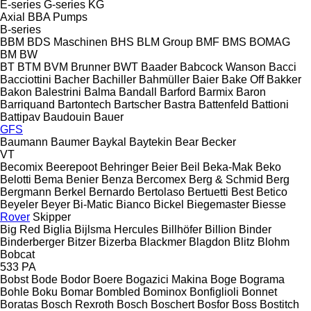
E-series
G-series
KG
Axial
BBA Pumps
B-series
BBM
BDS Maschinen
BHS
BLM Group
BMF
BMS
BOMAG
BM
BW
BT
BTM
BVM Brunner
BWT
Baader
Babcock Wanson
Bacci
Bacciottini
Bacher
Bachiller
Bahmüller
Baier
Bake Off
Bakker
Bakon
Balestrini
Balma
Bandall
Barford
Barmix
Baron
Barriquand
Bartontech
Bartscher
Bastra
Battenfeld
Battioni
Battipav
Baudouin
Bauer
GFS
Baumann
Baumer
Baykal
Baytekin
Bear
Becker
VT
Becomix
Beerepoot
Behringer
Beier
Beil
Beka-Mak
Beko
Belotti
Bema
Benier
Benza
Bercomex
Berg & Schmid
Berg
Bergmann
Berkel
Bernardo
Bertolaso
Bertuetti
Best
Betico
Beyeler
Beyer
Bi-Matic
Bianco
Bickel
Biegemaster
Biesse
Rover
Skipper
Big Red
Biglia
Bijlsma Hercules
Billhöfer
Billion
Binder
Binderberger
Bitzer
Bizerba
Blackmer
Blagdon
Blitz
Blohm
Bobcat
533
PA
Bobst
Bode
Bodor
Boere
Bogazici Makina
Boge
Bograma
Bohle
Boku
Bomar
Bombled
Bominox
Bonfiglioli
Bonnet
Boratas
Bosch Rexroth
Bosch
Boschert
Bosfor
Boss
Bostitch