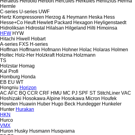
Heraeus
Herbold
Herbort
Hercules
Herkules
Herlitzius
Herma
Hermle
C-series
U-series
UWF
Hertz Kompressoren
Herzog & Heymann
Heska
Hess
Hesse+Co
Heuft
Hewlett Packard
Hexagon
Heyligenstaedt
Hidroliksan
Hidrostal
Hilalsan
Hilgeland
Hilti
Himoinsa
HFW
HYW
Hitachi
Hiwell
Hobart
A-series
FXS
H-series
Hoffman
Hoffmann
Hofmann
Hohner
Holac
Holaras
Holmen
Holtec
Holz-Her
Holzkraft
Holzma
Holzmann
TS
Holzstar
Homag
Kal
Profi
Homburg
Honda
EB
EU
WT
Hongniu
Horizon
AC
AFC
BQ
CCR
CRF
HMU
MC
PJ
SPF
ST
StitchLiner
VAC
Hoshizaki
Hosokawa Alpine
Hosokawa Micron
Houfek
Howden
Huawin
Huber
Hugo Beck
Hundegger
Hunkeler
Hunter
Hurakan
HKN
Hurco
VMX
Huron
Husky
Husmann
Husqvarna