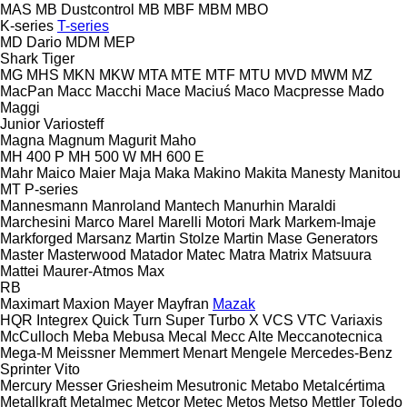
MAS
MB Dustcontrol
MB
MBF
MBM
MBO
K-series
T-series
MD Dario
MDM
MEP
Shark
Tiger
MG
MHS
MKN
MKW
MTA
MTE
MTF
MTU
MVD
MWM
MZ
MacPan
Macc
Macchi
Mace
Maciuś
Maco
Macpresse
Mado
Maggi
Junior
Variosteff
Magna
Magnum
Magurit
Maho
MH 400 P
MH 500 W
MH 600 E
Mahr
Maico
Maier
Maja
Maka
Makino
Makita
Manesty
Manitou
MT
P-series
Mannesmann
Manroland
Mantech
Manurhin
Maraldi
Marchesini
Marco
Marel
Marelli Motori
Mark
Markem-Imaje
Markforged
Marsanz
Martin Stolze
Martin
Mase Generators
Master
Masterwood
Matador
Matec
Matra
Matrix
Matsuura
Mattei
Maurer-Atmos
Max
RB
Maximart
Maxion
Mayer
Mayfran
Mazak
HQR
Integrex
Quick Turn
Super Turbo X
VCS
VTC
Variaxis
McCulloch
Meba
Mebusa
Mecal
Mecc Alte
Meccanotecnica
Mega-M
Meissner
Memmert
Menart
Mengele
Mercedes-Benz
Sprinter
Vito
Mercury
Messer Griesheim
Mesutronic
Metabo
Metalcértima
Metallkraft
Metalmec
Metcor
Metec
Metos
Metso
Mettler Toledo