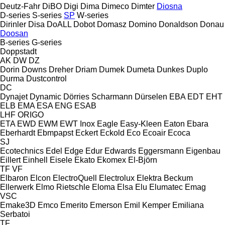
Deutz-Fahr
DiBO
Digi
Dima
Dimeco
Dimter
Diosna
D-series
S-series
SP
W-series
Dirinler
Disa
DoALL
Dobot
Domasz
Domino
Donaldson
Donau
Doosan
B-series
G-series
Doppstadt
AK
DW
DZ
Dorin
Downs
Dreher
Driam
Dumek
Dumeta
Dunkes
Duplo
Durma
Dustcontrol
DC
Dynajet
Dynamic
Dörries Scharmann
Dürselen
EBA
EDT
EHT
ELB
EMA
ESA ENG
ESAB
LHF
ORIGO
ETA
EWD
EWM
EWT Inox
Eagle
Easy-Kleen
Eaton
Ebara
Eberhardt
Ebmpapst
Eckert
Eckold
Eco
Ecoair
Ecoca
SJ
Ecotechnics
Edel
Edge
Edur
Edwards
Eggersmann
Eigenbau
Eillert
Einhell
Eisele
Ekato
Ekomex
El-Björn
TF
VF
Elbaron
Elcon
ElectroQuell
Electrolux
Elektra Beckum
Ellerwerk
Elmo Rietschle
Eloma
Elsa
Elu
Elumatec
Emag
VSC
Emake3D
Emco
Emerito
Emerson
Emil Kemper
Emiliana
Serbatoi
TF