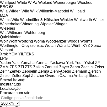
Whirlpool
White
WiPa
Wieland
Wienerberger
Wiesheu
EBO 68
Wila
Wilden
Wile
Wilk
Willemin-Macodel
Willibald
MZA
Wilms
Wilo
Windmöller & Hölscher
Winkler
Winkworth
Winter
Winterhalter
Winterling
Wipotec
Wirtgen
W-series
Witt
Wittmann
Wohlenberg
Quickbinder
Wolf
Wolff
Wolfking
Woma
Wood-Mizer
Woods
Worms
Worthington Creyssensac
Wotan
Wärtsilä
Würth
XYZ
Xerox
Versant
Xrok
YCM
YILTEKS
LPG
Yadon
Yale
Yamaha
Yanmar
Yaskawa
York
Youli
Ystral
ZF
ZMM
ZPS
ZTI
ZTS
Zalkin
Zanussi
Zayer
Zebra
Zechini
Zeiss
Zelfir
Zentex
Zeppelin
Zerma
Ziehl-Abegg
Ziemann
Ziersch
Zinser
Zoller
Zopf
Zürcher
Överum
Özarma Ambalaj
Škoda
Šmeral
Кампф
mostrar tudo
Localização
Procurar num raio