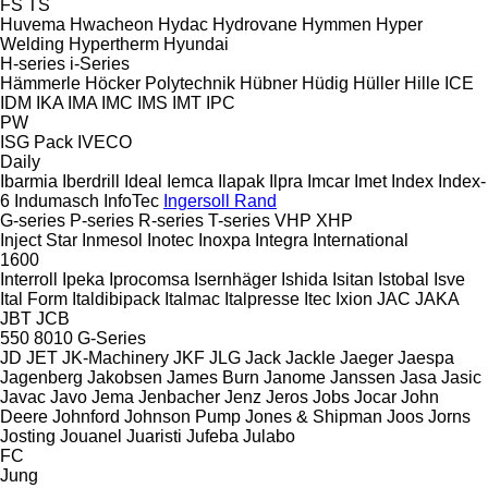
FS
TS
Huvema
Hwacheon
Hydac
Hydrovane
Hymmen
Hyper
Welding
Hypertherm
Hyundai
H-series
i-Series
Hämmerle
Höcker Polytechnik
Hübner
Hüdig
Hüller Hille
ICE
IDM
IKA
IMA
IMC
IMS
IMT
IPC
PW
ISG Pack
IVECO
Daily
Ibarmia
Iberdrill
Ideal
Iemca
Ilapak
Ilpra
Imcar
Imet
Index
Index-
6
Indumasch
InfoTec
Ingersoll Rand
G-series
P-series
R-series
T-series
VHP
XHP
Inject Star
Inmesol
Inotec
Inoxpa
Integra
International
1600
Interroll
Ipeka
Iprocomsa
Isernhäger
Ishida
Isitan
Istobal
Isve
Ital Form
Italdibipack
Italmac
Italpresse
Itec
Ixion
JAC
JAKA
JBT
JCB
550
8010
G-Series
JD
JET
JK-Machinery
JKF
JLG
Jack
Jackle
Jaeger
Jaespa
Jagenberg
Jakobsen
James Burn
Janome
Janssen
Jasa
Jasic
Javac
Javo
Jema
Jenbacher
Jenz
Jeros
Jobs
Jocar
John
Deere
Johnford
Johnson Pump
Jones & Shipman
Joos
Jorns
Josting
Jouanel
Juaristi
Jufeba
Julabo
FC
Jung