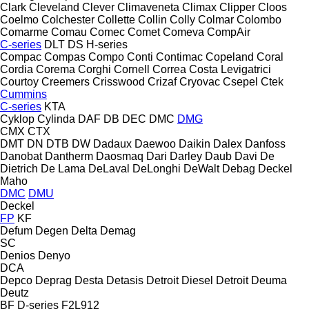
Clark
Cleveland
Clever
Climaveneta
Climax
Clipper
Cloos
Coelmo
Colchester
Collette
Collin
Colly
Colmar
Colombo
Comarme
Comau
Comec
Comet
Comeva
CompAir
C-series
DLT
DS
H-series
Compac
Compas
Compo
Conti
Contimac
Copeland
Coral
Cordia
Corema
Corghi
Cornell
Correa
Costa Levigatrici
Courtoy
Creemers
Crisswood
Crizaf
Cryovac
Csepel
Ctek
Cummins
C-series
KTA
Cyklop
Cylinda
DAF
DB
DEC
DMC
DMG
CMX
CTX
DMT
DN
DTB
DW
Dadaux
Daewoo
Daikin
Dalex
Danfoss
Danobat
Dantherm
Daosmaq
Dari
Darley
Daub
Davi
De
Dietrich
De Lama
DeLaval
DeLonghi
DeWalt
Debag
Deckel
Maho
DMC
DMU
Deckel
FP
KF
Defum
Degen
Delta
Demag
SC
Denios
Denyo
DCA
Depco
Deprag
Desta
Detasis
Detroit Diesel
Detroit
Deuma
Deutz
BF
D-series
F2L912