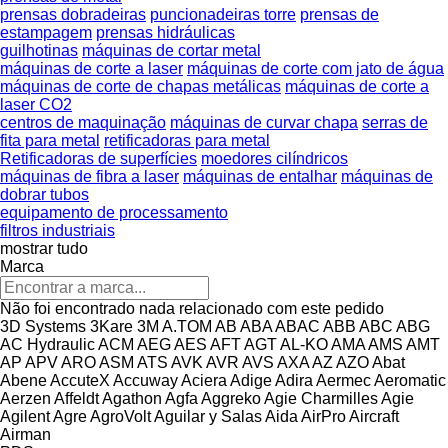
prensas dobradeiras
puncionadeiras torre
prensas de
estampagem
prensas hidráulicas
guilhotinas
máquinas de cortar metal
máquinas de corte a laser
máquinas de corte com jato de água
máquinas de corte de chapas metálicas
máquinas de corte a
laser CO2
centros de maquinação
máquinas de curvar chapa
serras de
fita para metal
retificadoras para metal
Retificadoras de superfícies
moedores cilíndricos
máquinas de fibra a laser
máquinas de entalhar
máquinas de
dobrar tubos
equipamento de processamento
filtros industriais
mostrar tudo
Marca
Não foi encontrado nada relacionado com este pedido
3D Systems
3Kare
3M
A.TOM
AB
ABA
ABAC
ABB
ABC
ABG
AC Hydraulic
ACM
AEG
AES
AFT
AGT
AL-KO
AMA
AMS
AMT
AP
APV
ARO
ASM
ATS
AVK
AVR
AVS
AXA
AZ
AZO
Abat
Abene
AccuteX
Accuway
Aciera
Adige
Adira
Aermec
Aeromatic
Aerzen
Affeldt
Agathon
Agfa
Aggreko
Agie Charmilles
Agie
Agilent
Agre
AgroVolt
Aguilar y Salas
Aida
AirPro
Aircraft
Airman