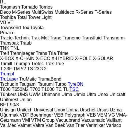
RL
Torgmash
Tornado
Tornos
Deco
M-Series
MultiSwiss
Multideco
R-Series
T-Series
Toshiba
Total
Tower Light
VB
VT
Townsend
Tox
Toyota
Proace
Tracto-Technik
Trak-Met
Trane
Tranemo
Transfluid
Transnorm
Transpak
Traub
TNK
TNL
Treif
Trennjaeger
Trens
Tria
Trime
X-BOX
X-CHAIN
X-ECO
X-HYBRID
X-POLE
X-SOLAR
Trimill
Triumph
Trotec
Trox
True
T 23F
TM 52
TS 23G 2
Trumpf
TruLaser
TruMatic
TrumaBend
Tschudin
Tsugami
Tsurumi
Turbo
TyreON
T600
T650M2
T700
T1000
TC
TL
TSC
Tünkers
UMS
UWM
Uhlmann
Ulma
Ulmia
Ultra
Unex
Unicraft
Uniforest
Union
BFT 90/3
Unisign
Unitech
Universal
Unox
Untha
Urschel
Ursus
Uzma
Uğurmak
VDF Boehringer
VEB Polygraph
VEB
VEM
VG
VMA-
Getzmann
VMI
VTM Group
Vacuubrand
Vacuumatic
Vaillant
Val.Mec
Valmet
Valtra
Van Beek
Van Trier
Varimixer
Varisco