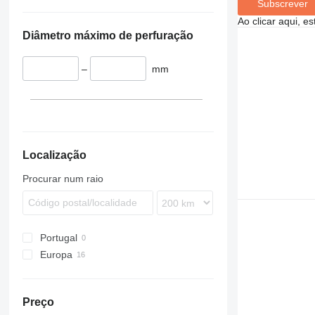
Subscrever
Ao clicar aqui, e
Diâmetro máximo de perfuração
–
mm
Localização
Procurar num raio
Portugal
Europa
Alemanha
Eslováquia
Preço
Polónia