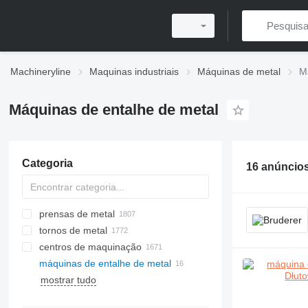
Machineryline
Maquinas industriais
Máquinas de metal
M
Máquinas de entalhe de metal
Categoria
16 anúncio
prensas de metal
tornos de metal
prensas hidráulicas
centros de maquinação
prensas dobradeiras
máquinas de entalhe de metal
prensas excêntricas
Retificadoras de superfícies
máquinas de corte a laser
mostrar tudo
puncionadeiras torre
moedores cilíndricos
máquinas de corte por plasma
prensas de estampagem
moedores de cintas e placas
máquinas de corte a laser CO2