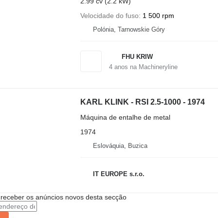
2.99 cv (2.2 kW)
Velocidade do fuso
1 500 rpm
Polónia, Tarnowskie Góry
FHU KRIW
4
anos na Machineryline
KARL KLINK - RSI 2.5-1000 - 1974
Máquina de entalhe de metal
1974
Eslováquia, Buzica
IT EUROPE s.r.o.
 receber os anúncios novos desta secção