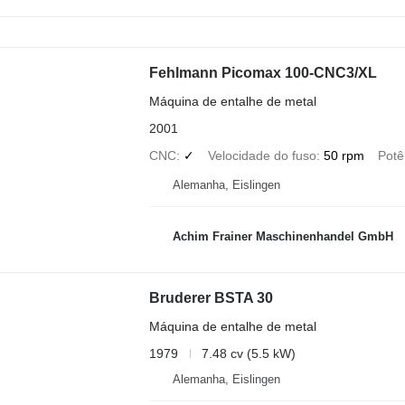
Fehlmann Picomax 100-CNC3/XL
Máquina de entalhe de metal
2001
CNC
✓
Velocidade do fuso
50 rpm
Potê
Alemanha, Eislingen
Achim Frainer Maschinenhandel GmbH
Bruderer BSTA 30
Máquina de entalhe de metal
1979
7.48 cv (5.5 kW)
Alemanha, Eislingen