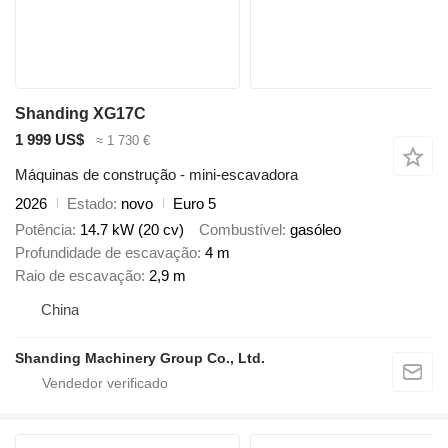
Shanding XG17C
1 999 US$
≈ 1 730 €
Máquinas de construção - mini-escavadora
2026
Estado
novo
Euro 5
Potência
14.7 kW (20 cv)
Combustível
gasóleo
Profundidade de escavação
4 m
Raio de escavação
2,9 m
China
Shanding Machinery Group Co., Ltd.