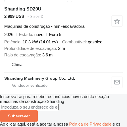
Shanding SD20U
2 999 US$
≈ 2 596 €
Máquinas de construção - mini-escavadora
2026
Estado
novo
Euro 5
Potência
10.3 kW (14.01 cv)
Combustível
gasóleo
Profundidade de escavação
2 m
Raio de escavação
3,6 m
China
Shanding Machinery Group Co., Ltd.
Inscreva-se para receber os anúncios novos desta secção
máquinas de construção
Shanding
Subscrever
Ao clicar aqui, está a aceitar a nossa
Política de Privacidade
e os