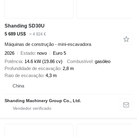
Shanding SD30U
5 689 US$
≈ 4 924 €
Máquinas de construção - mini-escavadora
2026
Estado
novo
Euro 5
Potência
14.6 kW (19.86 cv)
Combustível
gasóleo
Profundidade de escavação
2,8 m
Raio de escavação
4,3 m
China
Shanding Machinery Group Co., Ltd.