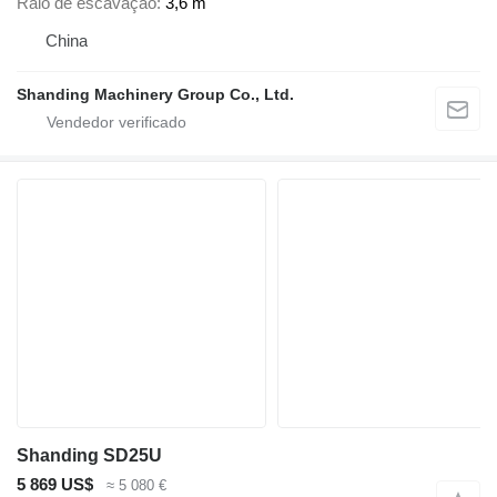
Raio de escavação
3,6 m
China
Shanding Machinery Group Co., Ltd.
Shanding SD25U
5 869 US$
≈ 5 080 €