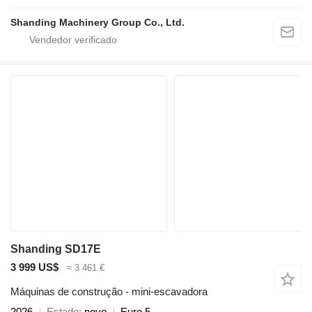
Shanding Machinery Group Co., Ltd.
Shanding SD17E
3 999 US$
≈ 3 461 €
Máquinas de construção - mini-escavadora
2026
Estado
novo
Euro 5