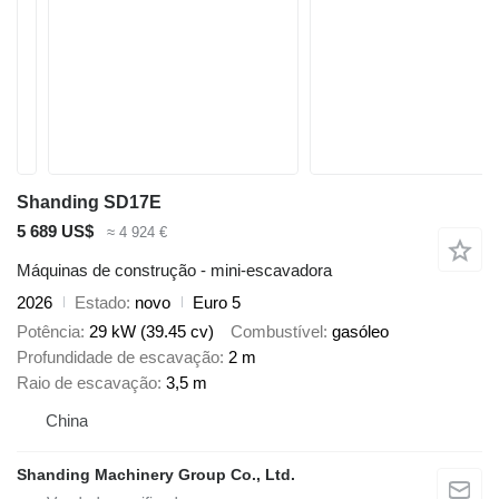
Shanding SD17E
5 689 US$
≈ 4 924 €
Máquinas de construção - mini-escavadora
2026
Estado
novo
Euro 5
Potência
29 kW (39.45 cv)
Combustível
gasóleo
Profundidade de escavação
2 m
Raio de escavação
3,5 m
China
Shanding Machinery Group Co., Ltd.