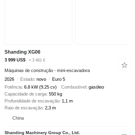
Shanding XG06
3 999 US$
≈ 3 461 €
Máquinas de construção - mini-escavadora
2026
Estado
novo
Euro 5
Potência
6.8 kW (9.25 cv)
Combustível
gasóleo
Capacidade de carga
550 kg
Profundidade de escavação
1,1 m
Raio de escavação
2,3 m
China
Shanding Machinery Group Co., Ltd.