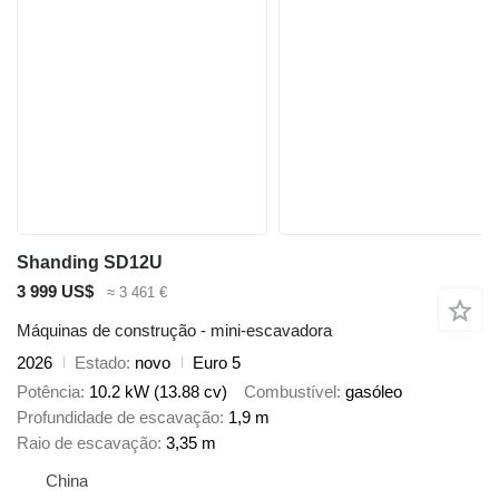
Shanding SD12U
3 999 US$
≈ 3 461 €
Máquinas de construção - mini-escavadora
2026
Estado
novo
Euro 5
Potência
10.2 kW (13.88 cv)
Combustível
gasóleo
Profundidade de escavação
1,9 m
Raio de escavação
3,35 m
China