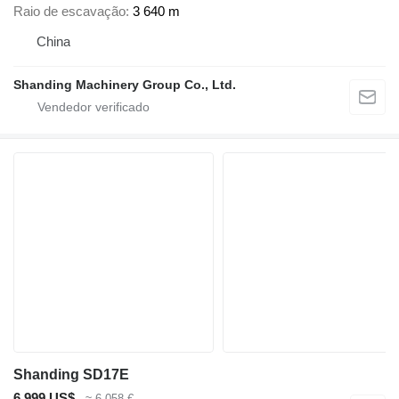
Raio de escavação
3 640 m
China
Shanding Machinery Group Co., Ltd.
Shanding SD17E
6 999 US$
≈ 6 058 €