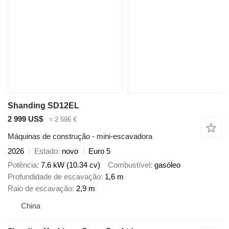
Shanding SD12EL
2 999 US$
≈ 2 596 €
Máquinas de construção - mini-escavadora
2026
Estado
novo
Euro 5
Potência
7.6 kW (10.34 cv)
Combustível
gasóleo
Profundidade de escavação
1,6 m
Raio de escavação
2,9 m
China