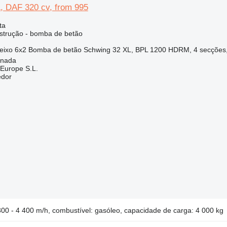
, DAF 320 cv, from 995
ta
strução - bomba de betão
eixo
6x2
Bomba de betão
Schwing 32 XL, BPL 1200 HDRM, 4 secções
anada
Europe S.L.
edor
 300 - 4 400 m/h, combustível: gasóleo, capacidade de carga: 4 000 kg