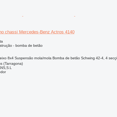
no chassi Mercedes-Benz Actros 4140
ta
strução - bomba de betão
eixo
8x4
Suspensão
mola/mola
Bomba de betão
Schwing 42-4, 4 secç
s (Tarragona)
NS,S.L
edor