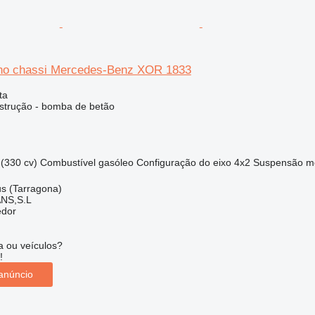
 no chassi Mercedes-Benz XOR 1833
ta
strução - bomba de betão
(330 cv)
Combustível
gasóleo
Configuração do eixo
4x2
Suspensão
m
s (Tarragona)
NS,S.L
edor
 ou veículos?
!
anúncio