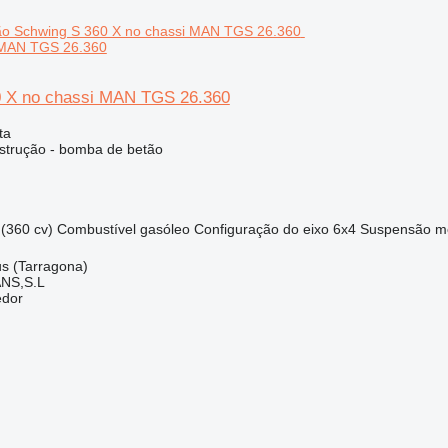
 MAN TGS 26.360
0 X no chassi MAN TGS 26.360
ta
strução - bomba de betão
(360 cv)
Combustível
gasóleo
Configuração do eixo
6x4
Suspensão
m
s (Tarragona)
NS,S.L
edor