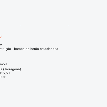
0
ta
trução - bomba de betão estacionaria
/mola
s (Tarragona)
NS,S.L
edor