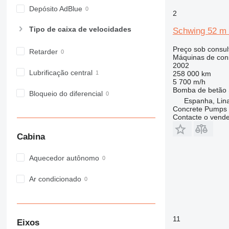
Depósito AdBlue
2
Tipo de caixa de velocidades
Schwing 52 m 
Preço sob consul
Retarder
Máquinas de con
2002
Lubrificação central
258 000 km
5 700 m/h
Bomba de betão
Bloqueio do diferencial
Espanha, Lin
Concrete Pumps 
Contacte o vend
Cabina
Aquecedor autônomo
Ar condicionado
11
Eixos