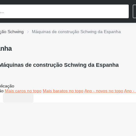
ção Schwing
Máquinas de construção Schwing da Espanha
anha
Máquinas de construção Schwing da Espanha
licação
ão
Mais caros no topo
Mais baratos no topo
Ano - novos no topo
Ano - 