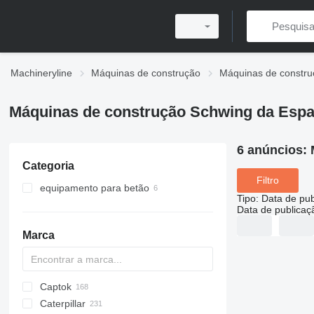
Machineryline
Máquinas de construção
Máquinas de constru
Máquinas de construção Schwing da Esp
6 anúncios:
Categoria
Filtro
equipamento para betão
Tipo
:
Data de pub
bombas de betão
Data de publicaç
bombas de betão estacionarias
Marca
Captok
Titan
X-Series
AC
ROC
1604
BF
TW
331
GSH
Leonardo
Caterpillar
AP
AR
BW
430
CK
40XT