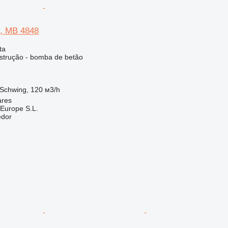
, MB 4848
ta
strução - bomba de betão
Schwing, 120 м3/h
ares
Europe S.L.
edor