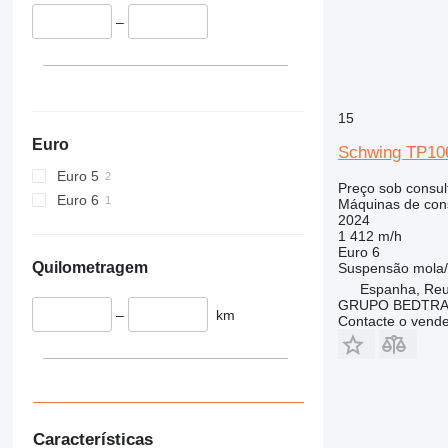
972
–
980
988
CS
D series
15
E-series
Euro
F-series
Schwing TP10
IT
Euro 5
Preço sob consul
M-series
Euro 6
Máquinas de cons
2024
1 412 m/h
Euro 6
Quilometragem
Suspensão
mola
Espanha, Reu
GRUPO BEDTRA
–
km
Contacte o vend
Características