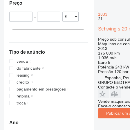
Preço
Bulgária
Geórgia
336
Espanha
350
1833
–
Tarragona
Roménia
21
374
Linares
França
375
Schwing s 20
mostrar tudo
Granada
428
Preço sob consul
432
Máquinas de con
816
2013
Tipo de anúncio
175 000 km
824
1 036 m/h
914
venda
Euro 5
Potência
243 kW 
926
do fabricante
Pressão
120 bar
930
leasing
Espanha, Reu
931
crédito
GRUPO BEDTRA
Contacte o vend
938
pagamento em prestações
950
retoma
Vende maquinaria
953
troca
Faça-o connosco
955
Publicar um 
963
Ano
966