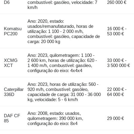
D6
combustível: gasóleo, velocidade: 7
260 000 €
km/h
Ano: 2020, estado:
usados/remanufaturado, horas de
Komatsu
16 000 € -
utilização: 1 100 - 2 000 m/h,
PC200
53 000 €
combustível: gasóleo, capacidade de
carga: 20 000 kg
Ano: 2023, quilometragem: 1 100 -
XCMG
2 600 km, horas de utilização: 620 -
33 000 € -
XCT
1 400 m/h, combustível: gasóleo,
3 500 000 €
configuração do eixo: 4x4x4
Ano: 2023, horas de utilização: 560 -
Caterpillar
920 m/h, combustível: gasóleo,
22 000 € -
336D
capacidade de carga: 31 000 - 36 000
64 000 €
kg, velocidade: 5 - 6 km/h
Ano: 2008, estado: usados,
DAF CF
quilometragem: 390 000 km,
29 000 €
85
configuração do eixo: 8x4