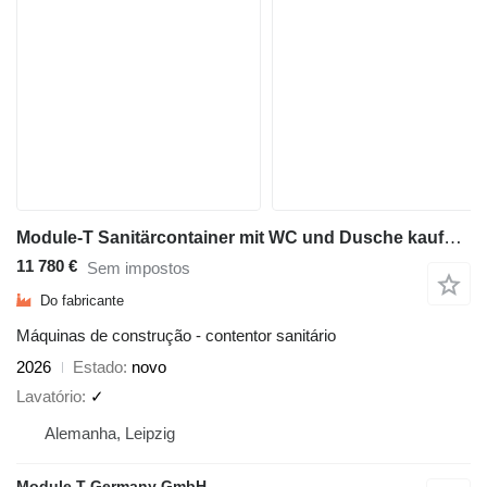
Module-T Sanitärcontainer mit WC und Dusche kaufen – 600 × 240 cm | NEU
11 780 €
Sem impostos
Do fabricante
Máquinas de construção - contentor sanitário
2026
Estado
novo
Lavatório
✓
Alemanha, Leipzig
Module T Germany GmbH