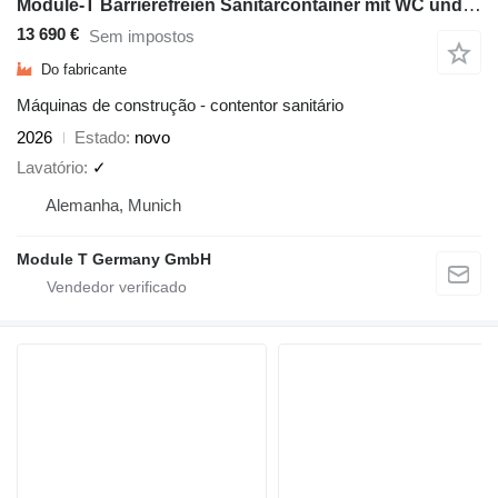
Module-T Barrierefreien Sanitärcontainer mit WC und Dusche kaufen–14,4 m²
13 690 €
Sem impostos
Do fabricante
Máquinas de construção - contentor sanitário
2026
Estado
novo
Lavatório
✓
Alemanha, Munich
Module T Germany GmbH