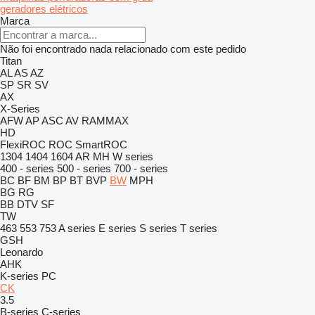
geradores elétricos
Marca
Não foi encontrado nada relacionado com este pedido
Titan
AL
AS
AZ
SP
SR
SV
AX
X-Series
AFW
AP
ASC
AV
RAMMAX
HD
FlexiROC
ROC
SmartROC
1304
1404
1604
AR
MH
W series
400 - series
500 - series
700 - series
BC
BF
BM
BP
BT
BVP
BW
MPH
BG
RG
BB
DTV
SF
TW
463
553
753
A series
E series
S series
T series
GSH
Leonardo
AHK
K-series
PC
CK
3.5
B-series
C-series