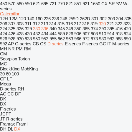
450
570
580
590
621
695
721
770
821
851
921
1650
CX
SR
SV
W-
series
Caterpillar
12H
12M
120
140
160
226
236
246
259D
262D
301
302
303
304
305
306
307
308
311
312
313
314
315
316
317
318
319
320
321
322
323
324
325
326
329
330
336
340
345
349
350
365
374
390
395
416
420
424
426
428
430
432
434
444
589
826
906
907
908
910
914
918
924
926
928
930
938
950
953
955
962
963
966
972
973
980
982
988
990
992
AP
C-series
CB
CS
D series
E-series
F-series
GC
IT
M-series
MH
NR
PM
RM
CM
Scorpion
Torion
MC
BlockKing
MobKing
30
60
100
CF
LF
Mega
D-series
RH
AC
CC
DF
DK
DX
F-series
JCPT
JT
R-series
Framax
Frami
DH
DL
DX