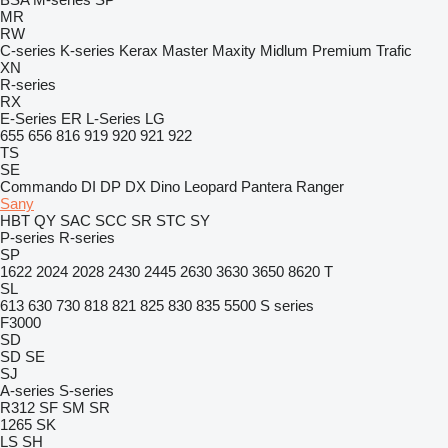
MR
RW
C-series
K-series
Kerax
Master
Maxity
Midlum
Premium
Trafic
XN
R-series
RX
E-Series
ER
L-Series
LG
655
656
816
919
920
921
922
TS
SE
Commando
DI
DP
DX
Dino
Leopard
Pantera
Ranger
Sany
HBT
QY
SAC
SCC
SR
STC
SY
P-series
R-series
SP
1622
2024
2028
2430
2445
2630
3630
3650
8620 T
SL
613
630
730
818
821
825
830
835
5500
S series
F3000
SD
SD
SE
SJ
A-series
S-series
R312
SF
SM
SR
1265
SK
LS
SH