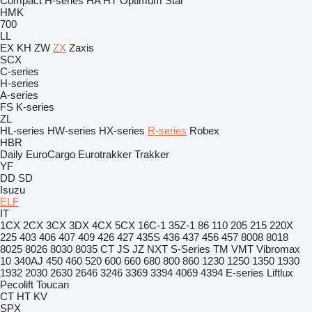
Compact
H-series
HA
HT
Optimum
Star
HMK
700
LL
EX
KH
ZW
ZX
Zaxis
SCX
C-series
H-series
A-series
FS
K-series
ZL
HL-series
HW-series
HX-series
R-series
Robex
HBR
Daily
EuroCargo
Eurotrakker
Trakker
YF
DD
SD
Isuzu
ELF
IT
1CX
2CX
3CX
3DX
4CX
5CX
16C-1
35Z-1
86
110
205
215
220X
225
403
406
407
409
426
427
435S
436
437
456
457
8008
8018
8025
8026
8030
8035
CT
JS
JZ
NXT
S-Series
TM
VMT
Vibromax
10
340AJ
450
460
520
600
660
680
800
860
1230
1250
1350
1930
1932
2030
2630
2646
3246
3369
3394
4069
4394
E-series
Liftlux
Pecolift
Toucan
CT
HT
KV
SPX