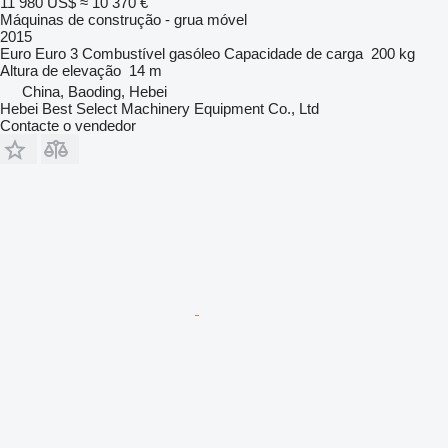
11 980 US$
≈ 10 370 €
Máquinas de construção - grua móvel
2015
Euro
Euro 3
Combustível
gasóleo
Capacidade de carga
200 kg
Altura de elevação
14 m
China, Baoding, Hebei
Hebei Best Select Machinery Equipment Co., Ltd
Contacte o vendedor