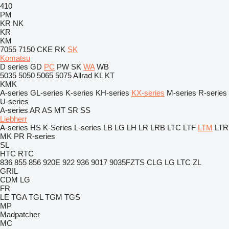
410
PM
KR
NK
KR
KM
7055
7150
CKE
RK
SK
Komatsu
D series
GD
PC
PW
SK
WA
WB
5035
5050
5065
5075
Allrad
KL
KT
KMK
A-series
GL-series
K-series
KH-series
KX-series
M-series
R-series
U-series
A-series
AR
AS
MT
SR
SS
Liebherr
A-series
HS
K-Series
L-series
LB
LG
LH
LR
LRB
LTC
LTF
LTM
LTR
MK
PR
R-series
SL
HTC
RTC
836
855
856
920E
922
936
9017
9035FZTS
CLG
LG
LTC
ZL
GRIL
CDM
LG
FR
LE
TGA
TGL
TGM
TGS
MP
Madpatcher
MC