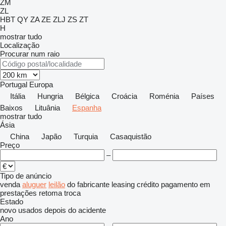
ZM
ZL
HBT
QY
ZA
ZE
ZLJ
ZS
ZT
H
mostrar tudo
Localização
Procurar num raio
Portugal
Europa
Itália
Hungria
Bélgica
Croácia
Roménia
Países
Baixos
Lituânia
Espanha
mostrar tudo
Ásia
China
Japão
Turquia
Casaquistão
Preço
–
Tipo de anúncio
venda
aluguer
leilão
do fabricante
leasing
crédito
pagamento em
prestações
retoma
troca
Estado
novo
usados
depois do acidente
Ano