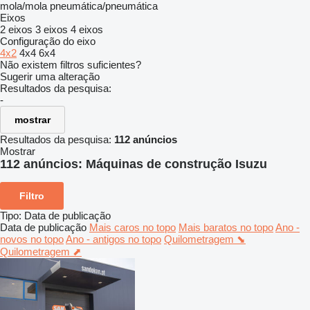
mola/mola
pneumática/pneumática
Eixos
2 eixos
3 eixos
4 eixos
Configuração do eixo
4x2
4x4
6x4
Não existem filtros suficientes?
Sugerir uma alteração
Resultados da pesquisa:
-
mostrar
Resultados da pesquisa:
112 anúncios
Mostrar
112 anúncios:
Máquinas de construção Isuzu
Filtro
Tipo
:
Data de publicação
Data de publicação
Mais caros no topo
Mais baratos no topo
Ano -
novos no topo
Ano - antigos no topo
Quilometragem ⬊
Quilometragem ⬈