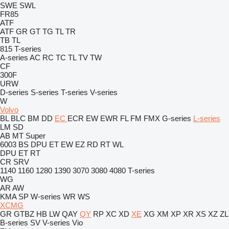
SWE
SWL
FR85
ATF
ATF
GR
GT
TG
TL
TR
TB
TL
815
T-series
A-series
AC
RC
TC
TL
TV
TW
CF
300F
URW
D-series
S-series
T-series
V-series
W
Volvo
BL
BLC
BM
DD
EC
ECR
EW
EWR
FL
FM
FMX
G-series
L-series
LM
SD
AB
MT
Super
6003
BS
DPU
ET
EW
EZ
RD
RT
WL
DPU
ET
RT
CR
SRV
1140
1160
1280
1390
3070
3080
4080
T-series
WG
AR
AW
KMA
SP
W-series
WR
WS
XCMG
GR
GTBZ
HB
LW
QAY
QY
RP
XC
XD
XE
XG
XM
XP
XR
XS
XZ
ZL
B-series
SV
V-series
Vio