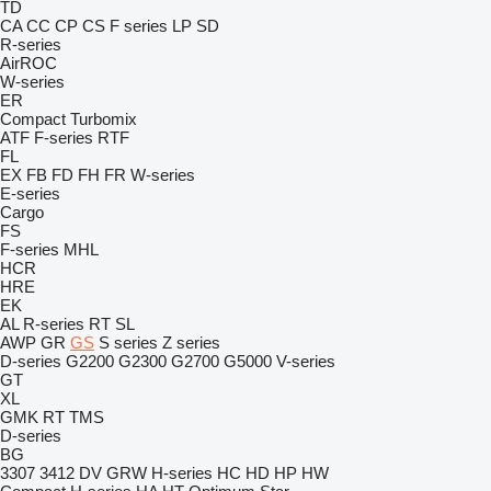
TD
CA
CC
CP
CS
F series
LP
SD
R-series
AirROC
W-series
ER
Compact
Turbomix
ATF
F-series
RTF
FL
EX
FB
FD
FH
FR
W-series
E-series
Cargo
FS
F-series
MHL
HCR
HRE
EK
AL
R-series
RT
SL
AWP
GR
GS
S series
Z series
D-series
G2200
G2300
G2700
G5000
V-series
GT
XL
GMK
RT
TMS
D-series
BG
3307
3412
DV
GRW
H-series
HC
HD
HP
HW