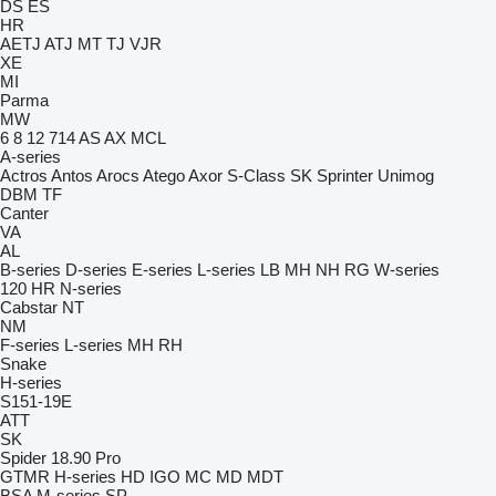
DS
ES
HR
AETJ
ATJ
MT
TJ
VJR
XE
MI
Parma
MW
6
8
12
714
AS
AX
MCL
A-series
Actros
Antos
Arocs
Atego
Axor
S-Class
SK
Sprinter
Unimog
DBM
TF
Canter
VA
AL
B-series
D-series
E-series
L-series
LB
MH
NH
RG
W-series
120
HR
N-series
Cabstar
NT
NM
F-series
L-series
MH
RH
Snake
H-series
S151-19E
ATT
SK
Spider 18.90 Pro
GTMR
H-series
HD
IGO
MC
MD
MDT
BSA
M-series
SP