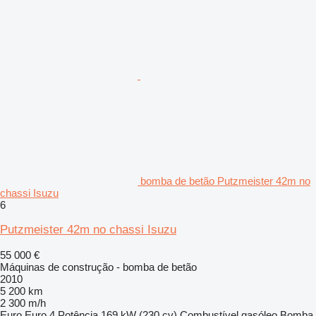
bomba de betão Putzmeister 42m no
chassi Isuzu
6
Putzmeister 42m no chassi Isuzu
55 000 €
Máquinas de construção - bomba de betão
2010
5 200 km
2 300 m/h
Euro
Euro 4
Potência
169 kW (230 cv)
Combustível
gasóleo
Bomba