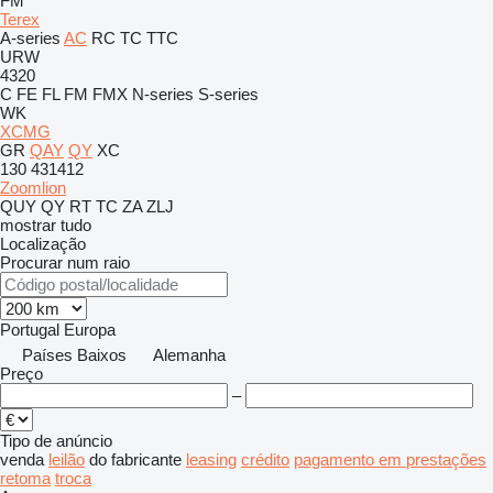
FM
Terex
A-series
AC
RC
TC
TTC
URW
4320
C
FE
FL
FM
FMX
N-series
S-series
WK
XCMG
GR
QAY
QY
XC
130
431412
Zoomlion
QUY
QY
RT
TC
ZA
ZLJ
mostrar tudo
Localização
Procurar num raio
Portugal
Europa
Países Baixos
Alemanha
Preço
–
Tipo de anúncio
venda
leilão
do fabricante
leasing
crédito
pagamento em prestações
retoma
troca