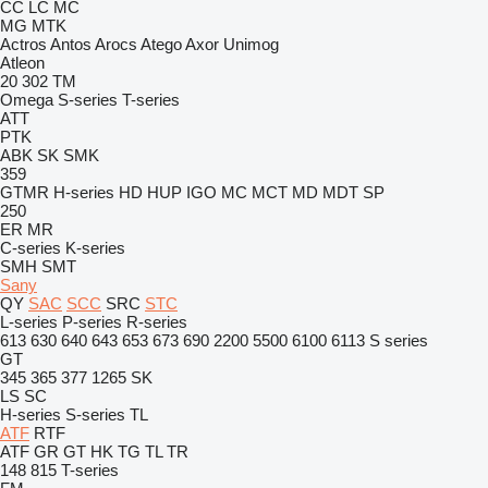
CC
LC
MC
MG
MTK
Actros
Antos
Arocs
Atego
Axor
Unimog
Atleon
20
302
TM
Omega
S-series
T-series
ATT
PTK
ABK
SK
SMK
359
GTMR
H-series
HD
HUP
IGO
MC
MCT
MD
MDT
SP
250
ER
MR
C-series
K-series
SMH
SMT
Sany
QY
SAC
SCC
SRC
STC
L-series
P-series
R-series
613
630
640
643
653
673
690
2200
5500
6100
6113
S series
GT
345
365
377
1265
SK
LS
SC
H-series
S-series
TL
ATF
RTF
ATF
GR
GT
HK
TG
TL
TR
148
815
T-series