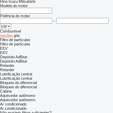
Hino
Isuzu
Mitsubishi
Modelo do motor
Potência do motor
–
Combustível
gasóleo
gás
Filtro de partículas
Filtro de partículas
EEV
EEV
Depósito AdBlue
Depósito AdBlue
Retarder
Retarder
Lubrificação central
Lubrificação central
Bloqueio do diferencial
Bloqueio do diferencial
Cabina
Aquecedor autônomo
Aquecedor autônomo
Ar condicionado
Ar condicionado
Não existem filtros suficientes?