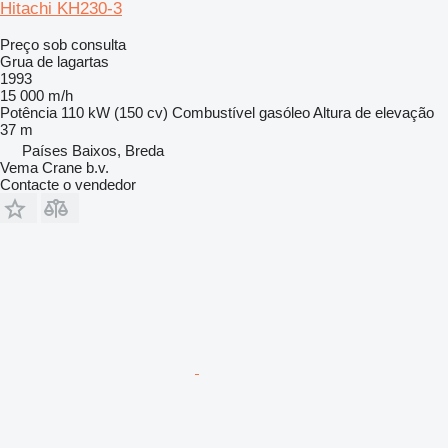
Hitachi KH230-3
Preço sob consulta
Grua de lagartas
1993
15 000 m/h
Potência
110 kW (150 cv)
Combustível
gasóleo
Altura de elevação
37 m
Países Baixos, Breda
Vema Crane b.v.
Contacte o vendedor