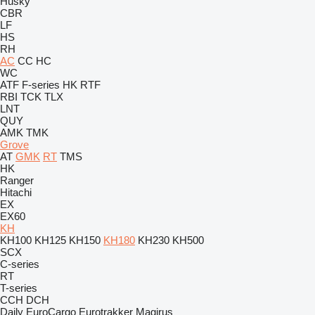
Husky
CBR
LF
HS
RH
AC
CC
HC
WC
ATF
F-series
HK
RTF
RBI
TCK
TLX
LNT
QUY
AMK
TMK
Grove
AT
GMK
RT
TMS
HK
Ranger
Hitachi
EX
EX60
KH
KH100
KH125
KH150
KH180
KH230
KH500
SCX
C-series
RT
T-series
CCH
DCH
Daily
EuroCargo
Eurotrakker
Magirus