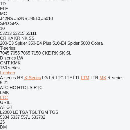
TD
ELF
MC
J42NS
J52NS
J4510
J5010
SPD
SPX
10
53213
53215
55111
CR
KA
KR
NK
SS
200-E3 Spider
350-E4 Plus
510-E4 Spider
5000 Cobra
T-series
7045
7055
7065
7150
CKE
RK
SK
SL
D series
LW
GMT
KMK
150 series
Liebherr
A-series
HS
K-Series
LG
LR
LTC
LTF
LTL
LTM
LTR
MK
R-series
5
21
ATC
HC
HTC
LS
RTC
LMK
LTC
GRIL
AT
GT
L2000
LE
TGA
TGL
TGM
TGS
5334
5337
5571
533702
25
DM