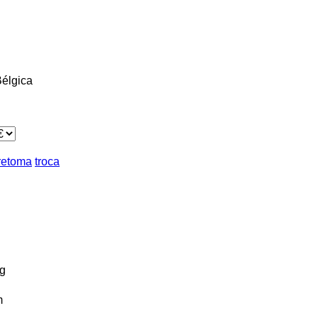
élgica
retoma
troca
g
m