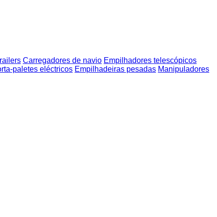
railers
Carregadores de navio
Empilhadores telescópicos
rta-paletes eléctricos
Empilhadeiras pesadas
Manipuladores