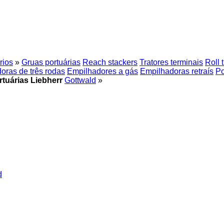
rios
»
Gruas portuárias
Reach stackers
Tratores terminais
Roll t
oras de três rodas
Empilhadores a gás
Empilhadoras retraís
Po
tuárias Liebherr
Gottwald
»
d