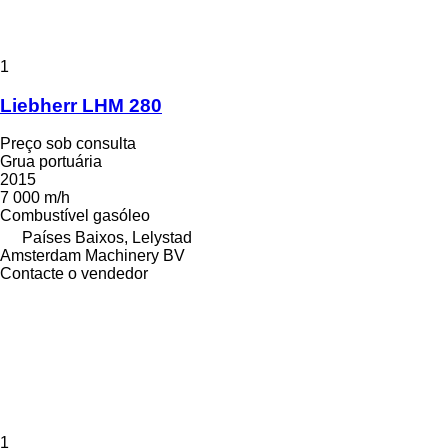
1
Liebherr LHM 280
Preço sob consulta
Grua portuária
2015
7 000 m/h
Combustível
gasóleo
Países Baixos, Lelystad
Amsterdam Machinery BV
Contacte o vendedor
1