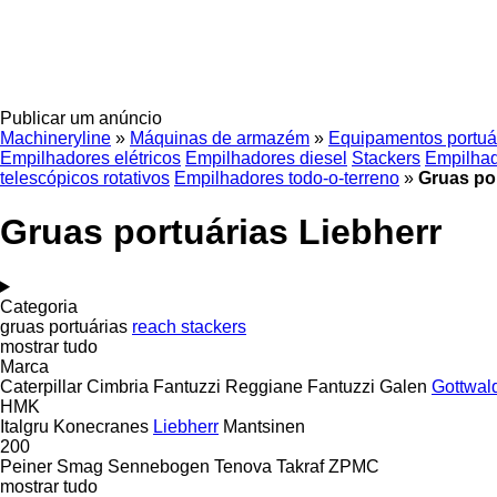
Publicar um anúncio
Machineryline
»
Máquinas de armazém
»
Equipamentos portuá
Empilhadores elétricos
Empilhadores diesel
Stackers
Empilhad
telescópicos rotativos
Empilhadores todo-o-terreno
»
Gruas por
Gruas portuárias Liebherr
Categoria
gruas portuárias
reach stackers
mostrar tudo
Marca
Caterpillar
Cimbria
Fantuzzi Reggiane
Fantuzzi
Galen
Gottwal
HMK
Italgru
Konecranes
Liebherr
Mantsinen
200
Peiner Smag
Sennebogen
Tenova Takraf
ZPMC
mostrar tudo