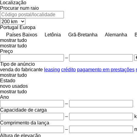
Localização
Procurar num raio
Portugal
Europa
Países Baixos
Letônia
Grã-Bretanha
Alemanha
B
mostrar tudo
mostrar tudo
Preço
–
Tipo de anúncio
venda
do fabricante
leasing
crédito
pagamento em prestações
mostrar tudo
Estado
novo
usados
mostrar tudo
Ano
–
Capacidade de carga
–
k
Comprimento da lança
–
Altura de elevação