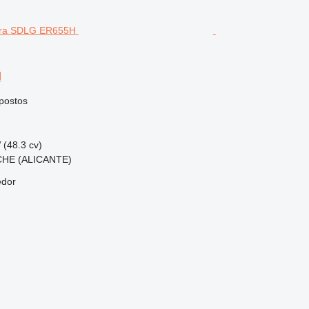
H
postos
 (48.3 cv)
CHE (ALICANTE)
edor