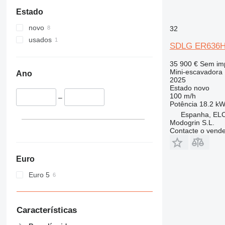
Estado
novo
32
usados
SDLG ER636
35 900 €
Sem im
Mini-escavadora
Ano
2025
Estado
novo
100 m/h
–
Potência
18.2 kW
Espanha, EL
Modogrin S.L.
Contacte o vend
Euro
Euro 5
Características