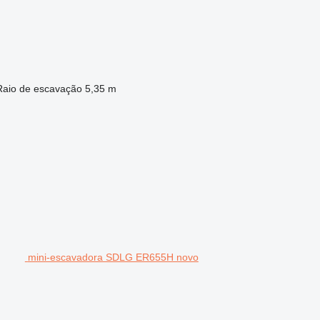
Raio de escavação
5,35 m
mini-escavadora SDLG ER655H novo