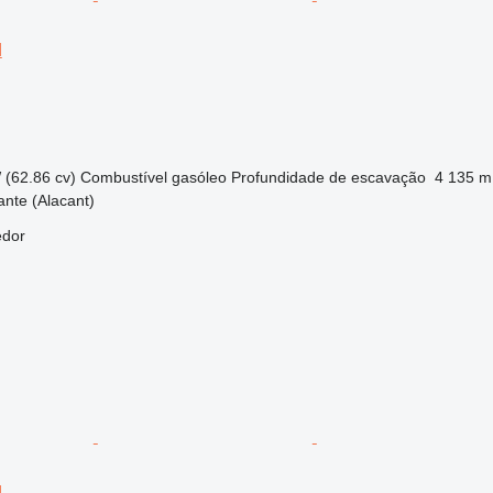
H
 (62.86 cv)
Combustível
gasóleo
Profundidade de escavação
4 135 m
ante (Alacant)
edor
H