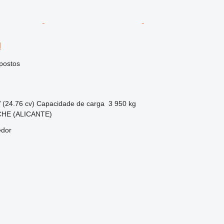
H
postos
 (24.76 cv)
Capacidade de carga
3 950 kg
CHE (ALICANTE)
edor