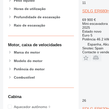
Peso líquido
11
Horas de utilização
SDLG ER680
Profundidade de escavação
69 900 €
Mini-escavadora
Raio de escavação
2025
Estado
novo
Euro 5
Potência
46.2 kW
Espanha, Alic
Motor, caixa de velocidades
Sinotec Spain
Contacte o vend
Marca do motor
Modelo do motor
Potência do motor
Combustível
Cabina
26
Aquecedor autônomo
SDLG ER620