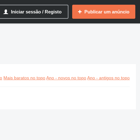
Iniciar sessão / Registo
Publicar um anúncio
po
Mais baratos no topo
Ano - novos no topo
Ano - antigos no topo