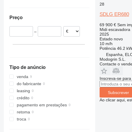
28
Reus
Alemanha
Geórgia
Chile
336
Polónia
350
SDLG ER680
Preço
Hungria
374
69 900 €
Sem im
375
Midi escavadora
–
428
2025
Estado
novo
432
10 m/h
E-series
Potência
46.2 kW
Espanha, EL
M-series
Modogrin S.L.
Contacte o vend
Tipo de anúncio
venda
Inscreva-se para
do fabricante
leasing
Subscrever
crédito
Ao clicar aqui, e
pagamento em prestações
retoma
troca