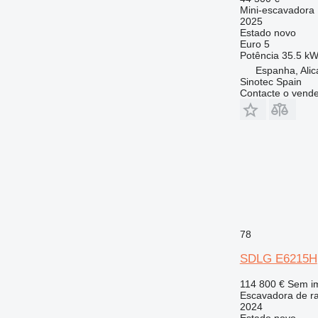
Mini-escavadora
2025
Estado
novo
Euro 5
Potência
35.5 kW
Espanha, Alic
Sinotec Spain
Contacte o vend
78
SDLG E6215H
114 800 €
Sem i
Escavadora de r
2024
Estado
novo