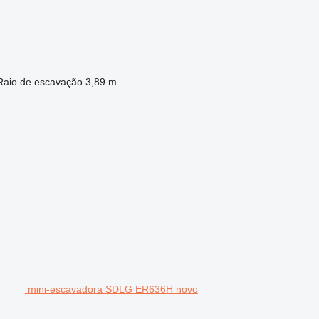
Raio de escavação
3,89 m
mini-escavadora SDLG ER636H novo