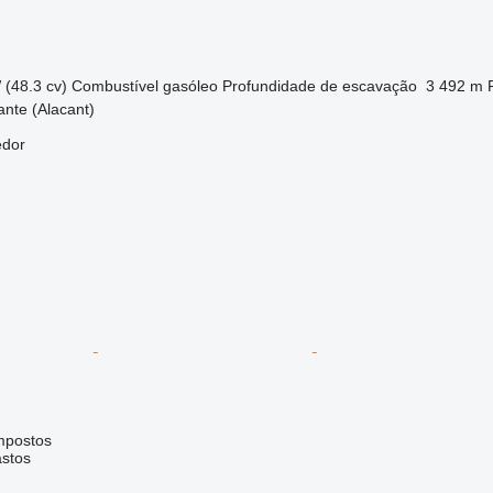
 (48.3 cv)
Combustível
gasóleo
Profundidade de escavação
3 492 m
ante (Alacant)
edor
mpostos
astos