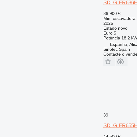
SDLG ER636
36 900 €
Mini-escavadora
2025
Estado
novo
Euro 5
Potência
18.2 kW
Espanha, Alic
Sinotec Spain
Contacte o vend
39
SDLG ER655
44 500 €