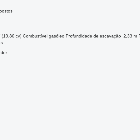
postos
 (19.86 cv)
Combustível
gasóleo
Profundidade de escavação
2,33 m
us
edor