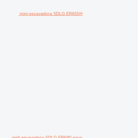
mini-escavadora SDLG ER655H
midi escavadora SDLG ER680 nova