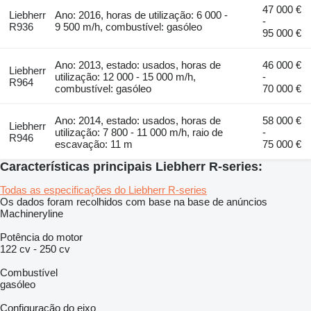
47 000 €
Liebherr
Ano: 2016, horas de utilização: 6 000 -
-
R936
9 500 m/h, combustível: gasóleo
95 000 €
Ano: 2013, estado: usados, horas de
46 000 €
Liebherr
utilização: 12 000 - 15 000 m/h,
-
R964
combustível: gasóleo
70 000 €
Ano: 2014, estado: usados, horas de
58 000 €
Liebherr
utilização: 7 800 - 11 000 m/h, raio de
-
R946
escavação: 11 m
75 000 €
Características principais Liebherr R-series:
Todas as especificações do Liebherr R-series
Os dados foram recolhidos com base na base de anúncios
Machineryline
Potência do motor
122 cv
-
250 cv
Combustível
gasóleo
Configuração do eixo