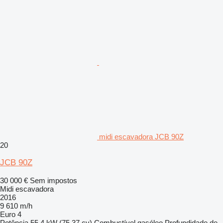
midi escavadora JCB 90Z
20
JCB 90Z
30 000 €
Sem impostos
Midi escavadora
2016
9 610 m/h
Euro 4
Potência
55.4 kW (75.37 cv)
Combustível
gasóleo
Profundidade de