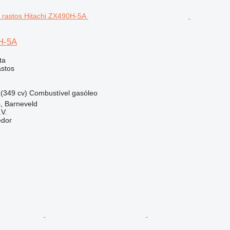
H-5A
ta
astos
(349 cv)
Combustível
gasóleo
, Barneveld
.V.
edor