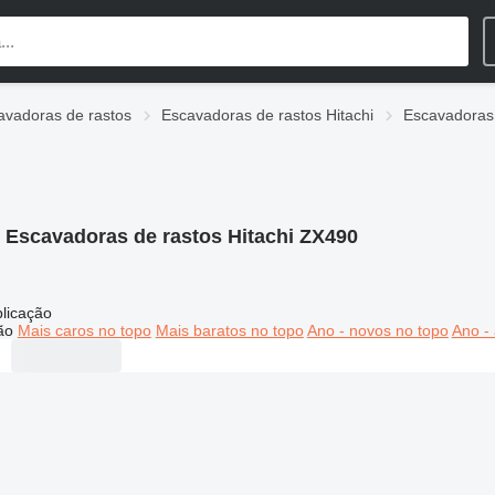
avadoras de rastos
Escavadoras de rastos Hitachi
Escavadoras 
:
Escavadoras de rastos Hitachi ZX490
licação
ão
Mais caros no topo
Mais baratos no topo
Ano - novos no topo
Ano - 