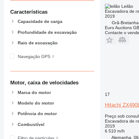
Leilão
Escavadora de r
Características
2019
Capacidade de carga
Grã-Bretanha
Euro Auctions G
Profundidade de escavação
Contacte o vend
Raio de escavação
Navegação GPS
Motor, caixa de velocidades
Marca do motor
17
Modelo do motor
Hitachi ZX49
Potência do motor
Preço sob consul
Escavadora de r
Combustível
2019
6 510 m/h
Alemanha, 06
Filtro de partículas