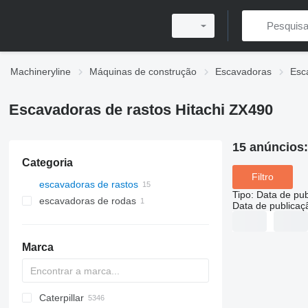
Machineryline
Máquinas de construção
Escavadoras
Esc
Escavadoras de rastos Hitachi ZX490
15 anúncios
Categoria
Filtro
escavadoras de rastos
Tipo
:
Data de pub
escavadoras de rodas
Data de publicaç
Marca
Caterpillar
225LC
331
1088