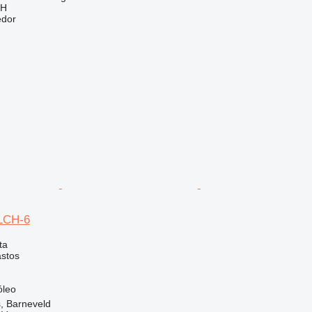
bH
edor
0LCH-6
ta
astos
óleo
, Barneveld