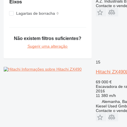
A.Z. Industrials B
Eixos
Contacte o vend
Lagartas de borracha
Não existem filtros suficientes?
Sugerir uma alteração
15
Informações sobre Hitachi ZX490
Hitachi ZX49
69 000 €
Escavadora de r
2016
11 380 m/h
Alemanha, Bai
Kiesel Used Gm
Contacte o vend