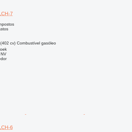
0LCH-7
mpostos
astos
(402 cv)
Combustível
gasóleo
roek
g NV
edor
0LCH-6