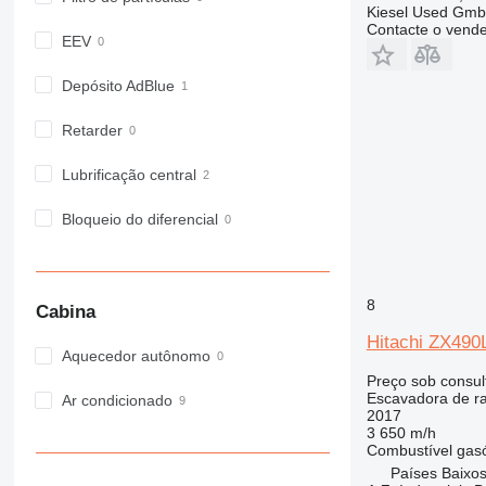
Kiesel Used Gm
Contacte o vend
EEV
Depósito AdBlue
Retarder
Lubrificação central
Bloqueio do diferencial
8
Cabina
Hitachi ZX49
Aquecedor autônomo
Preço sob consul
Escavadora de r
Ar condicionado
2017
3 650 m/h
Combustível
gas
Países Baixos