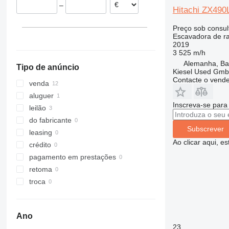
–
Irlanda
320
ZX225
Hitachi ZX49
Grã-Bretanha
321
ZX230
Preço sob consul
Bélgica
322
ZX240
Escavadora de r
2019
323
ZX250
3 525 m/h
324
ZX270
Alemanha, Bai
Tipo de anúncio
325
ZX280
Kiesel Used Gm
Contacte o vend
326
ZX300
venda
329
ZX330
aluguer
Inscreva-se para
330
ZX350
leilão
336
ZX360
do fabricante
Subscrever
340
ZX400
leasing
Ao clicar aqui, e
345
ZX450
crédito
349
ZX470
pagamento em prestações
350
ZX490
retoma
365
ZX520
troca
374
ZX530
375
ZX650
Ano
390
ZX670
23