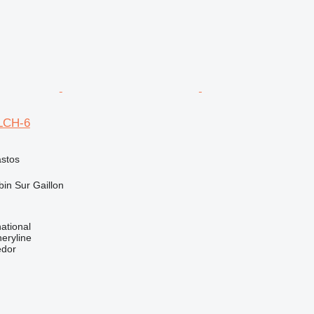
0LCH-6
astos
bin Sur Gaillon
ational
eryline
edor