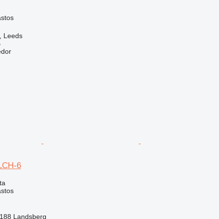
astos
, Leeds
B
edor
0LCH-6
ta
astos
188 Landsberg