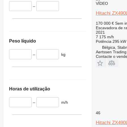
395
ZX690
VÍDEO
–
C-series
ZX870
Hitachi ZX49
D series
ZX890
E-series
170 000 €
Sem i
F-series
Escavadora de r
2021
GC
7 175 m/h
Peso líquido
M-series
Potência
295 kW 
Bélgica, Stab
PC
Aertssen Tradin
–
kg
Contacte o vend
Horas de utilização
–
m/h
46
Hitachi ZX49