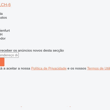
0LCH-6
ta
astos
enfurt
bH
edor
 receber os anúncios novos desta secção
stá a aceitar a nossa
Política de Privacidade
e os nossos
Termos de Util