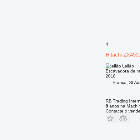
4
Hitachi ZX49
Leilão
Escavadora de r
2018
França, St Au
RB Trading Intern
8
anos na Machin
Contacte o vend