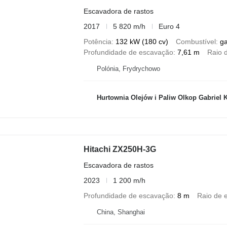
Escavadora de rastos
2017
5 820 m/h
Euro 4
Potência
132 kW (180 cv)
Combustível
g
Profundidade de escavação
7,61 m
Raio 
Polónia, Frydrychowo
Hurtownia Olejów i Paliw Olkop Gabriel 
Hitachi ZX250H-3G
Escavadora de rastos
2023
1 200 m/h
Profundidade de escavação
8 m
Raio de 
China, Shanghai