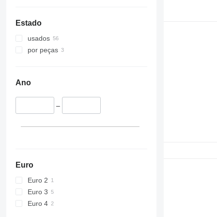
390
ZX670
395
ZX690
Estado
C-series
ZX870
D series
ZX890
usados
E-series
por peças
F-series
GC
M-series
Ano
PC
–
Euro
Euro 2
Euro 3
Euro 4