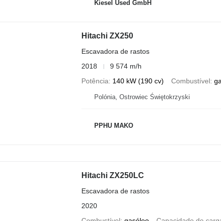
Kiesel Used GmbH
Hitachi ZX250
Escavadora de rastos
2018
9 574 m/h
Potência
140 kW (190 cv)
Combustível
g
Polónia, Ostrowiec Świętokrzyski
PPHU MAKO
Hitachi ZX250LC
Escavadora de rastos
2020
Combustível
gasóleo
Capacidade de carg