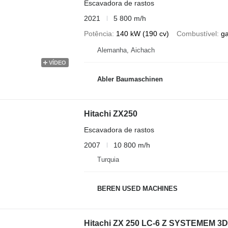
Escavadora de rastos
2021
5 800 m/h
Potência
140 kW (190 cv)
Combustível
g
Alemanha, Aichach
VÍDEO
Abler Baumaschinen
Hitachi ZX250
Escavadora de rastos
2007
10 800 m/h
Turquia
BEREN USED MACHINES
Hitachi ZX 250 LC-6 Z SYSTEMEM 3D