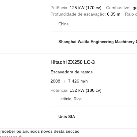
Potência
125 kW (170 cv)
Combustível
g
Profundidade de escavação
6,95 m
Raio 
China
Shanghai Walila Engineering Machinery C
Hitachi ZX250 LC-3
Escavadora de rastos
2008
7 426 m/h
Potência
132 kW (180 cv)
Letônia, Riga
Unis SIA
 receber os anúncios novos desta secção