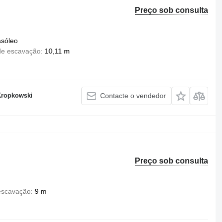
Preço sob consulta
asóleo
de escavação
10,11 m
Kropkowski
Contacte o vendedor
Preço sob consulta
escavação
9 m