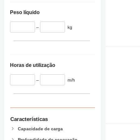
Peso líquido
–
kg
Horas de utilização
–
m/h
Características
Capacidade de carga
Profundidade de escavação