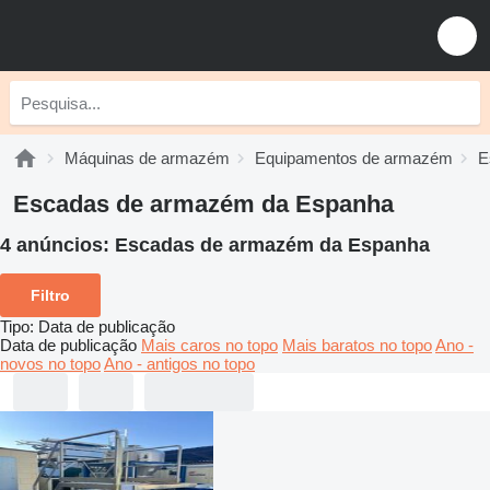
Máquinas de armazém
Equipamentos de armazém
E
Escadas de armazém da Espanha
4 anúncios:
Escadas de armazém da Espanha
Filtro
Tipo
:
Data de publicação
Data de publicação
Mais caros no topo
Mais baratos no topo
Ano -
novos no topo
Ano - antigos no topo