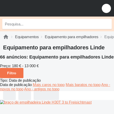
Equipamentos
Equipamento para empilhadores
Equip
Equipamento para empilhadores Linde
66 anúncios:
Equipamento para empilhadores Linde
Preço:
180 € - 13 000 €
Filtro
Tipo
:
Data de publicação
Data de publicação
Mais caros no topo
Mais baratos no topo
Ano -
novos no topo
Ano - antigos no topo