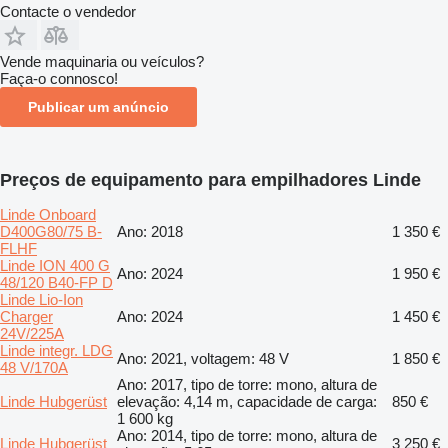
Contacte o vendedor
Vende maquinaria ou veículos?
Faça-o connosco!
Publicar um anúncio
Preços de equipamento para empilhadores Linde
Linde Onboard
D400G80/75 B-
Ano: 2018
1 350 €
FLHF
Linde ION 400 G
Ano: 2024
1 950 €
48/120 B40-FP D
Linde Lio-Ion
Charger
Ano: 2024
1 450 €
24V/225A
Linde integr. LDG
Ano: 2021, voltagem: 48 V
1 850 €
48 V/170A
Ano: 2017, tipo de torre: mono, altura de
Linde Hubgerüst
elevação: 4,14 m, capacidade de carga:
850 €
1 600 kg
Ano: 2014, tipo de torre: mono, altura de
Linde Hubgerüst
3 250 €