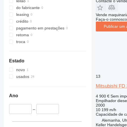
Contacte o vend
leilão
do fabricante
leasing
Vende maquinaria
Faça-o connosco
crédito
Publicar um 
pagamento em prestações
retoma
troca
Estado
novo
13
usados
Mitsubishi FD
Ano
4 900 €
Sem imp
Empilhador diese
2000
–
10 199 m/h
Capacidade de c
Alemanha, Uhl
Keller Handelsge