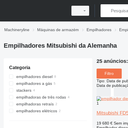
Machineryline
Máquinas de armazém
Empilhadores
Empi
Empilhadores Mitsubishi da Alemanha
25 anúncios
Categoria
Filtro
empilhadores diesel
Tipo
:
Data de pub
empilhadores a gás
Data de publicaç
stackers
empilhadoras de três rodas
1
empilhadoras retraís
empilhadores elétricos
Mitsubishi FD
19 680 €
Sem im
Empilhador diese