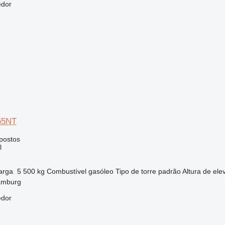
edor
55NT
postos
l
arga
5 500 kg
Combustível
gasóleo
Tipo de torre
padrão
Altura de el
amburg
edor