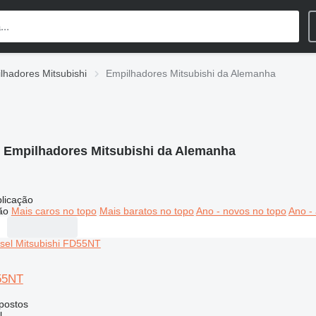
lhadores Mitsubishi
Empilhadores Mitsubishi da Alemanha
:
Empilhadores Mitsubishi da Alemanha
licação
ão
Mais caros no topo
Mais baratos no topo
Ano - novos no topo
Ano - 
55NT
postos
l