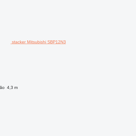
stacker Mitsubishi SBP12N3
ção
4,3 m