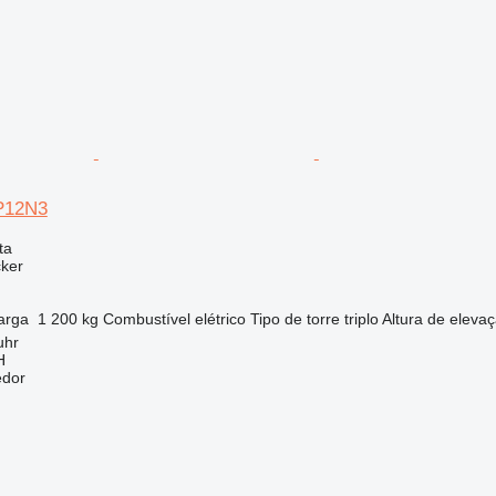
BP12N3
ta
cker
arga
1 200 kg
Combustível
elétrico
Tipo de torre
triplo
Altura de eleva
uhr
H
edor