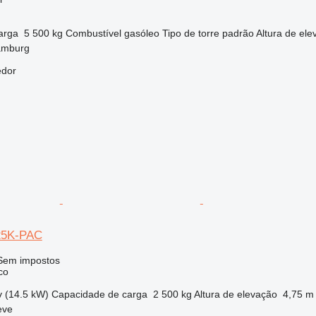
arga
5 500 kg
Combustível
gasóleo
Tipo de torre
padrão
Altura de el
amburg
edor
B25K-PAC
Sem impostos
co
v (14.5 kW)
Capacidade de carga
2 500 kg
Altura de elevação
4,75 m
eve