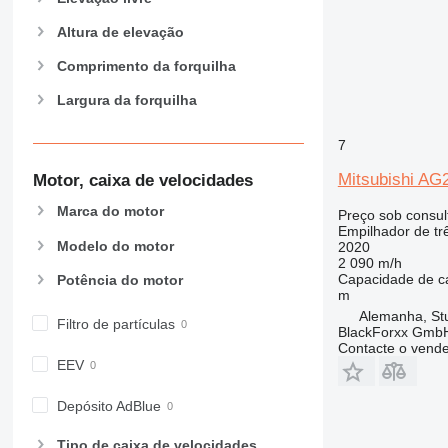
Altura de elevação
Comprimento da forquilha
Largura da forquilha
7
Mitsubishi A
Motor, caixa de velocidades
Marca do motor
Preço sob consul
Empilhador de tr
Modelo do motor
2020
2 090 m/h
Capacidade de c
Potência do motor
m
Alemanha, St
Filtro de partículas
BlackForxx Gmb
Contacte o vend
EEV
Depósito AdBlue
Tipo de caixa de velocidades