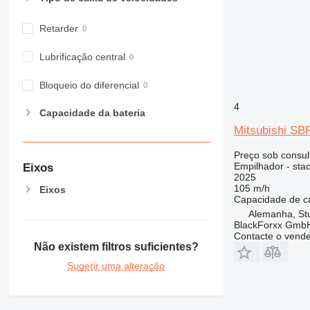
Retarder
Lubrificação central
Bloqueio do diferencial
4
Capacidade da bateria
Mitsubishi S
Preço sob consul
Empilhador - sta
Eixos
2025
105 m/h
Eixos
Capacidade de c
Alemanha, St
BlackForxx Gmb
Contacte o vend
Não existem filtros suficientes?
Sugerir uma alteração