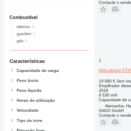
Contacte o vend
Combustível
elétrico
gasóleo
gás
1
Características
Mitsubishi FD
Capacidade de carga
Peso bruto
19 680 €
Sem im
Empilhador diese
2018
Peso líquido
8 530 m/h
Capacidade de c
Horas de utilização
Alemanha, H
Velocidade
SAGO GmbH
Contacte o vend
Tipo de torre
Elevação livre