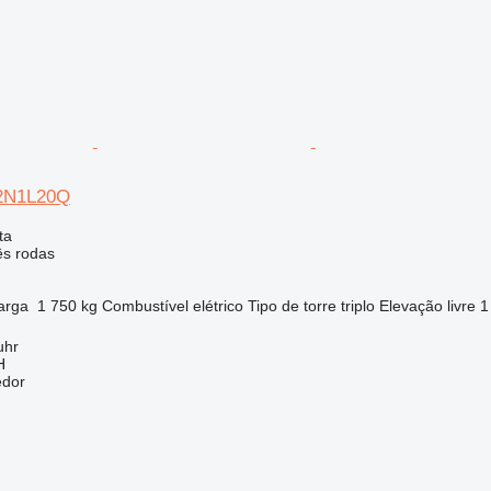
G2N1L20Q
ta
ês rodas
arga
1 750 kg
Combustível
elétrico
Tipo de torre
triplo
Elevação livre
1
uhr
H
edor