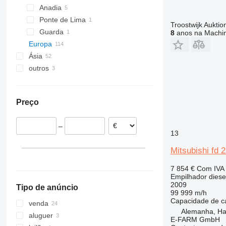
Anadia
EZS
V-series
FV-X
TSE
Ponte de Lima
TFG
W-series
FXH
Troostwijk Aukt
Guarda
8
anos na Machin
FXV
Europa
Kanvan
Ásia
Alemanha
LTX
outros
Hamburg
Países Baixos
China
MX
Siegen
Polónia
Japão
Ucrânia
OPX
Stuhr
Bélgica
Moldávia
OXV
Preço
Saarbrucken
Espanha
R-series
Korschenbroich
Grã-Bretanha
RC
–
Dortmund
Itália
RX
13
Burghaun
Letônia
SXD
Mitsubishi fd 2
mostrar tudo
Uhlstädt-Kirchhasel
SXH
mostrar tudo
7 854 €
Com IVA
Empilhador diese
2009
Tipo de anúncio
99 999 m/h
Capacidade de c
venda
Alemanha, H
aluguer
E-FARM GmbH