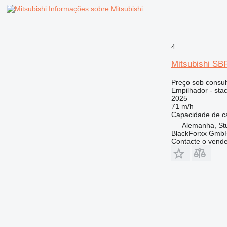
Informações sobre Mitsubishi
4
Mitsubishi S
Preço sob consul
Empilhador - sta
2025
71 m/h
Capacidade de c
Alemanha, St
BlackForxx Gmb
Contacte o vend