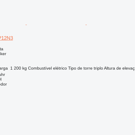
BP12N3
ta
cker
arga
1 200 kg
Combustível
elétrico
Tipo de torre
triplo
Altura de eleva
uhr
H
edor