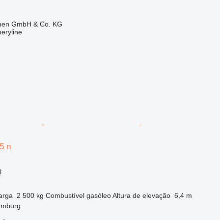
ionen GmbH & Co. KG
eryline
5 n
l
arga
2 500 kg
Combustível
gasóleo
Altura de elevação
6,4 m
amburg