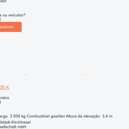
edor
 ou veículos?
!
anúncio
 35 K
ostos
l
arga
3 500 kg
Combustível
gasóleo
Altura de elevação
3,4 m
städt-Kirchhasel
sellschaft mbH