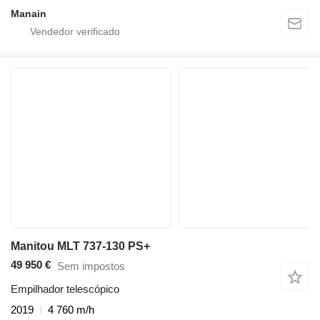
Manain
Manitou MLT 737-130 PS+
49 950 €
Sem impostos
Empilhador telescópico
2019
4 760 m/h