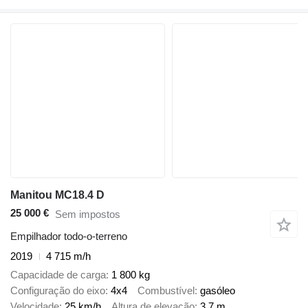
Manitou MC18.4 D
25 000 €
Sem impostos
Empilhador todo-o-terreno
2019
4 715 m/h
Capacidade de carga
1 800 kg
Configuração do eixo
4x4
Combustível
gasóleo
Velocidade
25 km/h
Altura de elevação
3,7 m