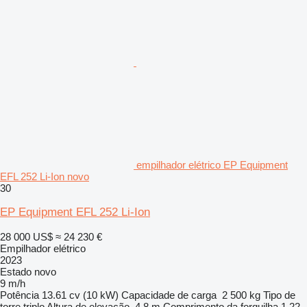
empilhador elétrico EP Equipment
EFL 252 Li-Ion novo
30
EP Equipment EFL 252 Li-Ion
28 000 US$
≈ 24 230 €
Empilhador elétrico
2023
Estado
novo
9 m/h
Potência
13.61 cv (10 kW)
Capacidade de carga
2 500 kg
Tipo de
torre
triplo
Altura de elevação
4,8 m
Comprimento da forquilha
1,22