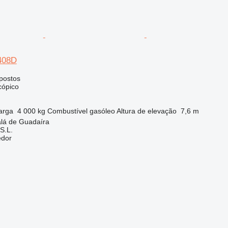
H408D
postos
cópico
arga
4 000 kg
Combustível
gasóleo
Altura de elevação
7,6 m
alá de Guadaíra
S.L.
edor