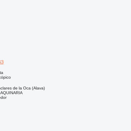
63
ta
cópico
lares de la Oca (Alava)
AQUINARIA
edor