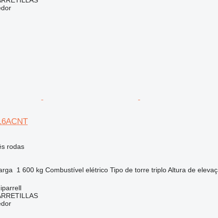
ARRETILLAS
edor
P16ACNT
ês rodas
arga
1 600 kg
Combustível
elétrico
Tipo de torre
triplo
Altura de eleva
parrell
ARRETILLAS
edor