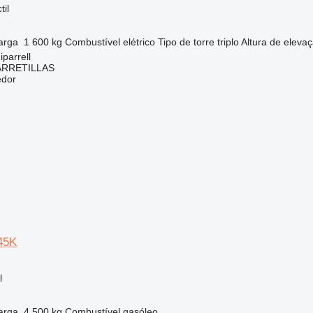
til
arga
1 600 kg
Combustível
elétrico
Tipo de torre
triplo
Altura de eleva
parrell
ARRETILLAS
edor
P45K
l
arga
4 500 kg
Combustível
gasóleo