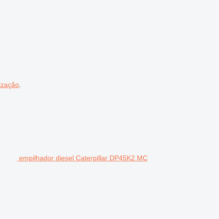
ização
.
empilhador diesel Caterpillar DP45K2 MC