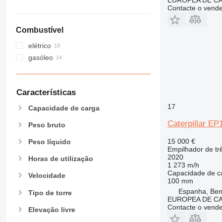
EUROPEA DE C
Contacte o vend
Combustível
elétrico
gasóleo
Características
17
Capacidade de carga
Caterpillar E
Peso bruto
15 000 €
Peso líquido
Empilhador de tr
2020
Horas de utilização
1 273 m/h
Capacidade de c
Velocidade
100 mm
Espanha, Beni
Tipo de torre
EUROPEA DE C
Contacte o vend
Elevação livre