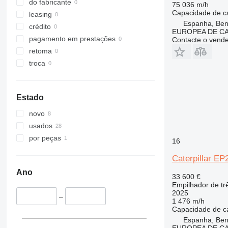
do fabricante
75 036 m/h
Capacidade de c
leasing
Espanha, Beni
crédito
EUROPEA DE C
pagamento em prestações
Contacte o vend
retoma
troca
Estado
novo
usados
por peças
16
Caterpillar E
Ano
33 600 €
Empilhador de tr
2025
–
1 476 m/h
Capacidade de c
Espanha, Beni