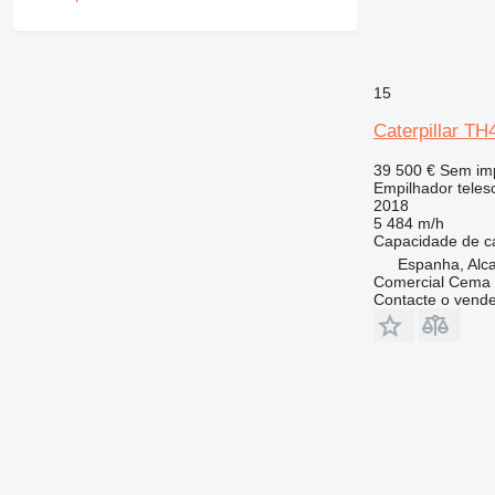
15
Caterpillar T
39 500 €
Sem im
Empilhador teles
2018
5 484 m/h
Capacidade de c
Espanha, Alc
Comercial Cema 
Contacte o vend