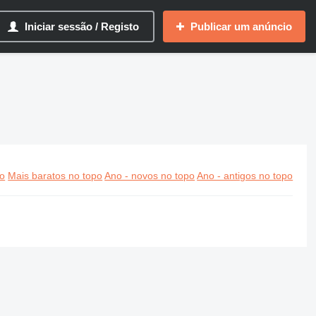
Iniciar sessão / Registo
Publicar um anúncio
po
Mais baratos no topo
Ano - novos no topo
Ano - antigos no topo