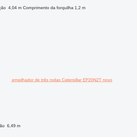
ção
4,04 m
Comprimento da forquilha
1,2 m
empilhador de três rodas Caterpillar EP20N2T novo
ção
6,49 m