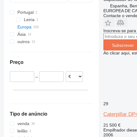
ETV
RC
MS
Espanha, Beni
EUROPEA DE C
Portugal
EZS
RX
Contacte o vend
Leiria
TFG
Europa
Inscreva-se para
Ásia
Países Baixos
outros
Espanha
China
Subscrever
Valencia
Polónia
Emirados Árabes Unidos
Chile
Ao clicar aqui, e
Barcelona
Itália
Ucrânia
Preço
Nanclares de la Oca
Roménia
Argentina
Ferrol
Grã-Bretanha
–
Toledo
Bélgica
Alcalá de Guadaíra
França
mostrar tudo
Amposta
Villadolid
29
Caterpillar D
Tipo de anúncio
venda
21 500 €
Empilhador diese
leilão
2006