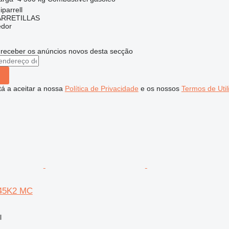
parrell
ARRETILLAS
edor
 receber os anúncios novos desta secção
stá a aceitar a nossa
Política de Privacidade
e os nossos
Termos de Util
P45K2 MC
l