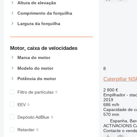
Altura de elevação
Comprimento da forquilha
Largura da forquilha
Motor, caixa de velocidades
Marca do motor
Modelo do motor
8
Caterpillar N
Potência do motor
2 800 €
Filtro de partículas
Empilhador - sta
2019
686 m/h
EEV
Capacidade de c
570 mm
Depósito AdBlue
Espanha, Bar
ACTIVACIONS C
Retarder
Contacte o vend