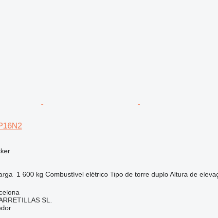
SP16N2
cker
arga
1 600 kg
Combustível
elétrico
Tipo de torre
duplo
Altura de eleva
celona
ARRETILLAS SL.
edor