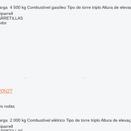
arga
4 500 kg
Combustível
gasóleo
Tipo de torre
triplo
Altura de eleva
parrell
ARRETILLAS
edor
P20N2T
ês rodas
arga
2 000 kg
Combustível
elétrico
Tipo de torre
triplo
Altura de eleva
parrell