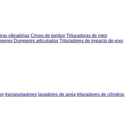
ras vibratórias
Crivos de tambor
Trituradoras de rotor
mperes
Dumperes articulados
Trituradores de impacto de eixo
or
transportadores
lavadores de areia
trituradores de cilindros