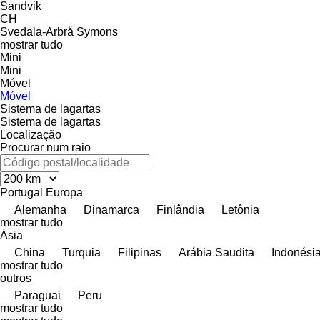
Sandvik
CH
Svedala-Arbrå
Symons
mostrar tudo
Mini
Mini
Móvel
Móvel
Sistema de lagartas
Sistema de lagartas
Localização
Procurar num raio
Portugal
Europa
Alemanha
Dinamarca
Finlândia
Letônia
mostrar tudo
Ásia
China
Turquia
Filipinas
Arábia Saudita
Indonési
mostrar tudo
outros
Paraguai
Peru
mostrar tudo