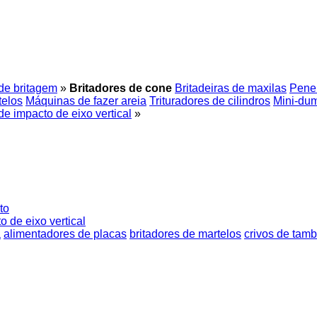
de britagem
»
Britadores de cone
Britadeiras de maxilas
Penei
telos
Máquinas de fazer areia
Trituradores de cilindros
Mini-du
de impacto de eixo vertical
»
to
o de eixo vertical
a
alimentadores de placas
britadores de martelos
crivos de tamb