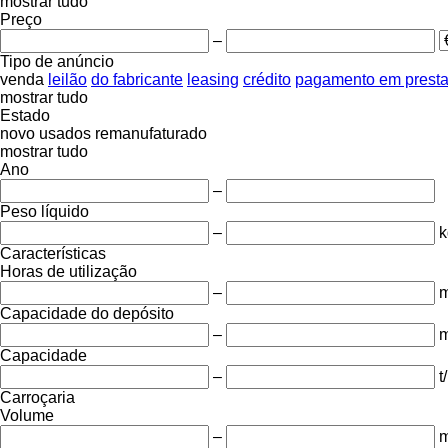
mostrar tudo
Preço
–
Tipo de anúncio
venda
leilão
do fabricante
leasing
crédito
pagamento em prest
mostrar tudo
Estado
novo
usados
remanufaturado
mostrar tudo
Ano
–
Peso líquido
–
k
Características
Horas de utilização
–
m
Capacidade do depósito
–
m
Capacidade
–
t
Carroçaria
Volume
–
m